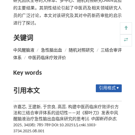
研究团队主导的大样本、多中心、随机对照研究CHAIN试验
的主要结果。其阴性结论引起了中医药及相关领域研究人
员的广泛讨论，本文对该研究及其对中药新药审批的启示
进行了探讨。
关键词
中风醒脑液
/
急性脑出血
/
随机对照研究
/
三结合审评
体系
/
中医药临床疗效评价
Key words
引用格式 ▾
引用本文
许嘉芯, 王建新, 于宗良, 高蕊. 构建中医药临床疗效评价方
法和三结合审评体系的迫切性——对《柳叶刀》发表中风
醒脑液治疗急性脑出血临床研究的思考[J].
中国新药杂志
,
2025, 34(08): 785-789 DOI:10.20251/j.cnki.1003-
3734.2025.08.001