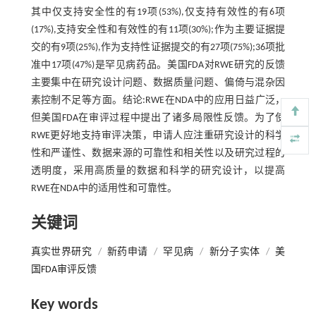
其中仅支持安全性的有19项(53%),仅支持有效性的有6项
(17%),支持安全性和有效性的有11项(30%);作为主要证据提
交的有9项(25%),作为支持性证据提交的有27项(75%);36项批
准中17项(47%)是罕见病药品。美国FDA对RWE研究的反馈
主要集中在研究设计问题、数据质量问题、偏倚与混杂因
素控制不足等方面。结论:RWE在NDA中的应用日益广泛，
但美国FDA在审评过程中提出了诸多局限性反馈。为了使
RWE更好地支持审评决策，申请人应注重研究设计的科学
性和严谨性、数据来源的可靠性和相关性以及研究过程的
透明度，采用高质量的数据和科学的研究设计，以提高
RWE在NDA中的适用性和可靠性。
关键词
真实世界研究
/
新药申请
/
罕见病
/
新分子实体
/
美
国FDA审评反馈
Key words