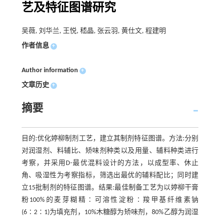
艺及特征图谱研究
吴薇, 刘华兰, 王悦, 嵇晶, 张云羽, 黄仕文, 程建明
作者信息
+
Author information
+
文章历史
+
摘要
目的:优化婷柳制剂工艺，建立其制剂特征图谱。方法:分别
对润湿剂、料辅比、矫味剂种类以及用量、辅料种类进行
考察，并采用D-最优混料设计的方法，以成型率、休止
角、吸湿性为考察指标，筛选出最优的辅料配比；同时建
立15批制剂的特征图谱。结果:最佳制备工艺为以婷柳干膏
粉100%的麦芽糊精∶可溶性淀粉∶羧甲基纤维素钠
(6∶2∶1)为填充剂，10%木糖醇为矫味剂，80%乙醇为润湿