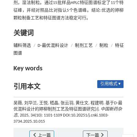
剂，湿法制粒。通过15批样品HPLC特征图谱标定了11个特
征峰，并经对照品比对指认5个色谱峰。结论:优选的婷柳
颗粒制备工艺和特征图谱方法稳定可行。
关键词
辅料筛选
/
D-最优混料设计
/
制剂工艺
/
制粒
/
特征
图谱
Key words
引用格式 ▾
引用本文
吴薇, 刘华兰, 王悦, 嵇晶, 张云羽, 黄仕文, 程建明. 基于D-最
优混料设计的婷柳制剂工艺及特征图谱研究[J].
中国新药杂
志
, 2025, 34(10): 1101-1109 DOI:10.20251/j.cnki.1003-
3734.2025.10.015
上一篇
下一篇