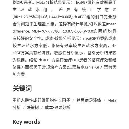
例DFU患者。Meta分析结果显示：rh-aFGF组的有效率高于
生理盐水组，差异有统计学意义
[RR=1.23,95%CI(1.06,1.44),P=0.008];rh-aFGF组的创口完全愈
合时间短于生理盐水组，差异有统计学意义[均数差(mean
difference, MD)=-9.97,95%CI(-13.87,-6.08),P<0.01],两组均具
有较好的安全性。成本-效果分析显示：rh-aFGF方案的成本
较生理盐水方案低，临床有效率较生理盐水方案高，rh-
aFGF方案具有经济性。敏感性分析显示，基础分析结果较
为稳健。结论:rh-aFGF方案在治疗DFU患者的临床疗效和经
济性方面都优于常规治疗方案(生理盐水),rh-aFGF方案为优
势方案。
关键词
重组人酸性成纤维细胞生长因子
/
糖尿病足溃疡
/
Meta
分析
/
决策树
/
成本-效果分析
Key words