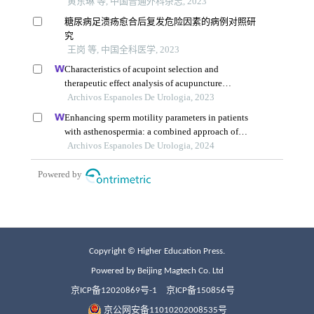
Copyright © Higher Education Press.
Powered by Beijing Magtech Co. Ltd
京ICP备12020869号-1
京ICP备150856号
京公网安备11010202008535号