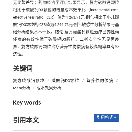
无显著差异；药物经济学评价结果显示，复方碳酸钙颗粒
相比于碳酸钙D3颗粒的增量成本效果比（incremental cost-
-1
effectiveness ratio, ICER）值为4 261.91元·例
,相比于小儿碳
-1
酸钙D3颗粒的ICER值为4 244.73元·例
,敏感性分析结果与基
础分析结果基本一致。结论:复方碳酸钙颗粒治疗营养性佝
偻病的有效性优于碳酸钙D3颗粒，二者安全性无显著差
异，复方碳酸钙颗粒治疗营养性佝偻病有较高概率具有经
济性。
关键词
复方碳酸钙颗粒
/
碳酸钙D3颗粒
/
营养性佝偻病
/
Meta分析
/
成本效果分析
Key words
引用格式 ▾
引用本文