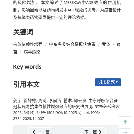
的风险增加。本文综述了MERS-CoV中ADE效应的作用机
制，影响因素以及药物研发中ADE现象的思考，为疫苗设计
及抗体类药物研发提供一定的理论依据。
关键词
抗体依赖性增强
/
中东呼吸综合征冠状病毒
/
受体
/
疫
苗
/
病毒感染
Key words
引用格式 ▾
引用本文
姜宇, 徐婷婷, 周莉, 李晨洁, 瞿琳, 邱云良. 中东呼吸综合征
冠状病毒抗体依赖性增强效应的研究进展[J].
中国新药杂志
,
2025, 34(14): 1499-1505 DOI:10.20251/j.cnki.1003-
3734.2025.14.007
上一篇
下一篇