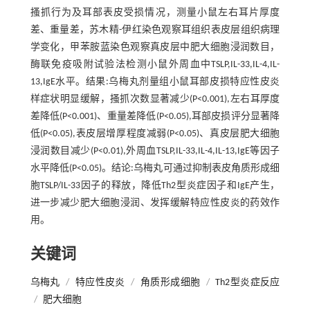
搔抓行为及耳部表皮受损情况，测量小鼠左右耳片厚度
差、重量差，苏木精-伊红染色观察耳组织表皮层组织病理
学变化，甲苯胺蓝染色观察真皮层中肥大细胞浸润数目，
酶联免疫吸附试验法检测小鼠外周血中TSLP,IL-33,IL-4,IL-
13,IgE水平。结果:乌梅丸剂量组小鼠耳部皮损特应性皮炎
样症状明显缓解，搔抓次数显著减少(P<0.001),左右耳厚度
差降低(P<0.001)、重量差降低(P<0.05),耳部皮损评分显著降
低(P<0.05),表皮层增厚程度减弱(P<0.05)、真皮层肥大细胞
浸润数目减少(P<0.01),外周血TSLP,IL-33,IL-4,IL-13,IgE等因子
水平降低(P<0.05)。结论:乌梅丸可通过抑制表皮角质形成细
胞TSLP/IL-33因子的释放，降低Th2型炎症因子和IgE产生，
进一步减少肥大细胞浸润、发挥缓解特应性皮炎的药效作
用。
关键词
乌梅丸
/
特应性皮炎
/
角质形成细胞
/
Th2型炎症反应
/
肥大细胞