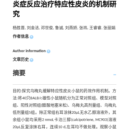
炎症反应治疗特应性皮炎的机制研
究
杨胜晋, 刘金洁, 邓世俊, 鲁诚, 刘燕娇, 张祎, 王睿睿, 张丽娟
作者信息
+
Author information
+
文章历史
+
摘要
目的:探究乌梅丸缓解特应性皮炎小鼠的药效作用机制。方
法:将40只BALB/c雄性小鼠随机分为正常对照组、模型对照
组、阳性对照组(醋酸地塞米松)、乌梅丸高剂量组、乌梅丸
低剂量组5组。除正常组右耳涂抹20μL无水乙醇溶液外，其
余组小鼠均采用2 nmoL卡泊三醇(calcipotriene, MC903)溶液
20μL反复涂抹右耳，连续10 d,左耳均不做处理。观察小鼠