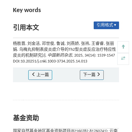
Key words
引用格式 ▾
引用本文
杨胜晋, 刘金洁, 邓世俊, 鲁诚, 刘燕娇, 张祎, 王睿睿, 张丽
娟. 乌梅丸抑制表皮炎症介导的Th2型炎症反应治疗特应性
皮炎的机制研究[J].
中国新药杂志
, 2025, 34(14): 1539-1547
DOI:10.20251/j.cnki.1003-3734.2025.14.013
上一篇
下一篇
基金资助
国家自然基金地区基金资助项目(82160782,81760741); 云南