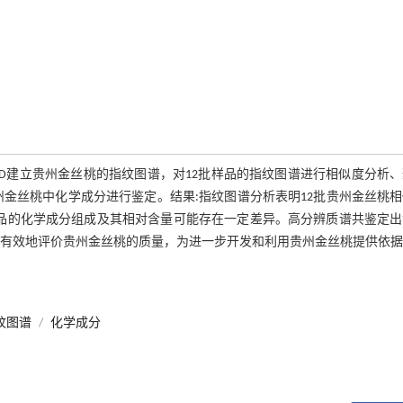
DAD建立贵州金丝桃的指纹图谱，对12批样品的指纹图谱进行相似度分析
 HRMS技术对贵州金丝桃中化学成分进行鉴定。结果:指纹图谱分析表明12批贵州金丝桃
丝桃样品的化学成分组成及其相对含量可能存在一定差异。高分辨质谱共鉴定
可有效地评价贵州金丝桃的质量，为进一步开发和利用贵州金丝桃提供依
纹图谱
/
化学成分