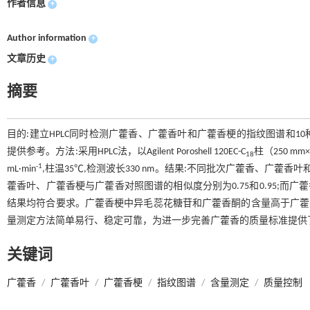
作者信息
+
Author information
+
文章历史
+
摘要
目的:建立HPLC同时检测广藿香、广藿香叶和广藿香梗的指纹图谱和
提供参考。方法:采用HPLC法，以Agilent Poroshell 120EC-C
柱（250 m
18
-1
mL·min
,柱温35℃,检测波长330 nm。结果:不同批次广藿香、广藿香
藿香叶、广藿香梗与广藿香对照图谱的相似度分别为0.75和0.95;而
结果均符合要求。广藿香梗中异毛蕊花糖苷和广藿香酮的含量高于广藿
量测定方法简单易行、稳定可靠，为进一步完善广藿香的质量标准提供
关键词
广藿香
/
广藿香叶
/
广藿香梗
/
指纹图谱
/
含量测定
/
质量控制