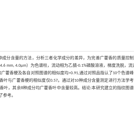
10种成分含量的方法，分析三者化学成分的差异，为完善广藿香的质量控
m×4.6 mm, 4.0μm）为色谱柱，流动相为乙腈-0.1%磷酸溶液，梯度洗脱，流速
叶和广藿香梗及各自对照图谱的相似度均>0.91,通过对照品指认了10个色谱
广藿香叶与广藿香梗的相似度仅0.57。通过对10种成分含量测定进行方法学
香叶，其余8种成分均广藿香叶中含量较高。结论:本研究建立的指纹图谱
了参考。