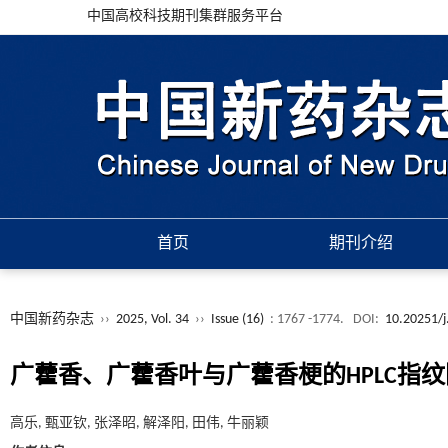
中国高校科技期刊集群服务平台
首页
期刊介绍
中国新药杂志
››
2025, Vol. 34
››
Issue (16)
: 1767 -1774.
DOI:
10.20251/j
广藿香、广藿香叶与广藿香梗的HPLC指
高乐, 甄亚钦, 张泽昭, 解泽阳, 田伟, 牛丽颖