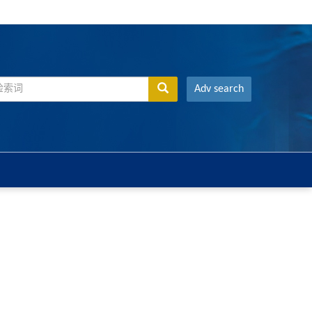
Adv search