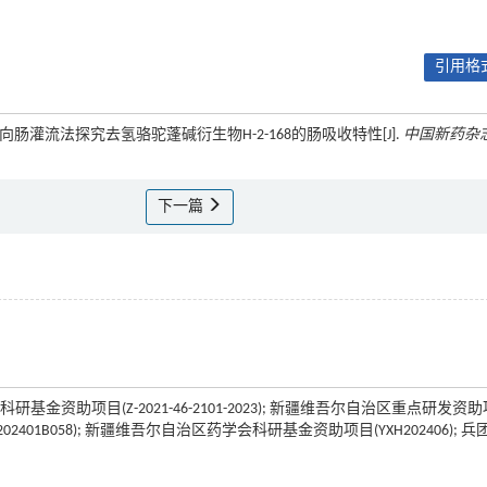
引用格式
结合单向肠灌流法探究去氢骆驼蓬碱衍生物H-2-168的肠吸收特性[J].
中国新药杂
下一篇
资助项目(Z-2021-46-2101-2023); 新疆维吾尔自治区重点研发资
202401B058); 新疆维吾尔自治区药学会科研基金资助项目(YXH202406); 兵