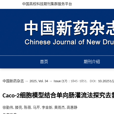
中国高校科技期刊集群服务平台
首页
期刊介绍
中国新药杂志
››
2025, Vol. 34
››
Issue (17)
: 1845 -1851.
DOI:
10.20251/j
Caco-2细胞模型结合单向肠灌流法探究去
徐勤伟, 滕亮, 陈蓓, 马芹, 李金新, 黄雨杰, 高惠静