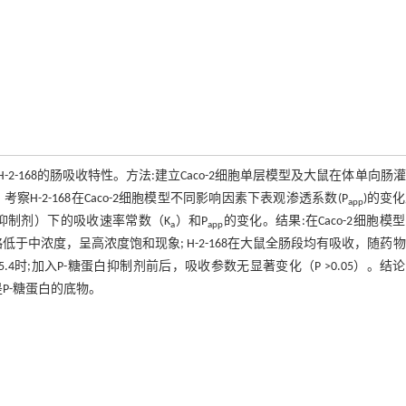
-2-168的肠吸收特性。方法:建立Caco-2细胞单层模型及大鼠在体单向肠
H-2-168在Caco-2细胞模型不同影响因素下表观渗透系数(P
)的变
app
白抑制剂）下的吸收速率常数（K
）和P
的变化。结果:在Caco-2细胞模
a
app
略低于中浓度，呈高浓度饱和现象; H-2-168在大鼠全肠段均有吸收，随药
5.4时;加入P-糖蛋白抑制剂前后，吸收参数无显著变化（P >0.05）。结论:H
P-糖蛋白的底物。