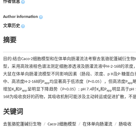
作者信息
+
Author information
+
文章历史
+
摘要
目的:结合Caco-2细胞模型和在体单向肠灌流法考察去氢骆驼蓬碱衍生物H
型，采用高效液相色谱法测定细胞渗透液及肠灌流液中H-2-168的浓度，考察
大鼠在体单向肠灌流模型不同影响因素（肠段、浓度、p H及P-糖蛋
中、高浓度H-2-168的P
均显著高于低浓度（P<0.05），但高浓度P
app
app
增加K
和P
呈明显下降趋势（P<0.05）; pH 7.4时K
和P
明显高于pH 
a
app
a
app
168为吸收良好的药物，其吸收机制可能涉及主动转运或促进扩散，不是
关键词
去氢骆驼蓬碱衍生物
/
Caco-2细胞模型
/
在体单向肠灌流
/
肠吸收