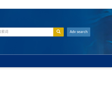
Adv search