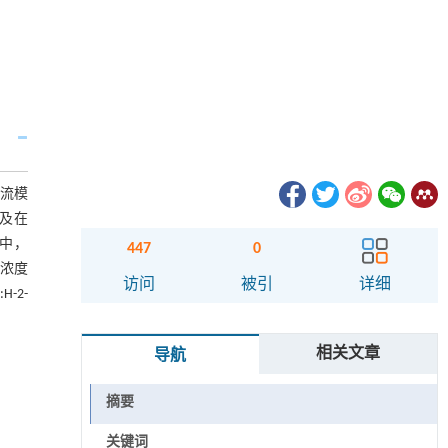
灌流模
化及在
型中，
447
0
物浓度
访问
被引
详细
-2-
相关文章
导航
摘要
关键词