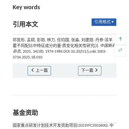
Key words
引用格式 ▾
引用本文
祁昱彤, 孟硕, 彭勍, 林力, 任钧国, 张淼, 刘建勋. 丹参-淫羊
藿不同配比中特征成分的量-质变化相关性研究[J].
中国新药
杂志
, 2025, 34(18): 1974-1984 DOI:10.20251/j.cnki.1003-
3734.2025.18.010
上一篇
下一篇
基金资助
国家重点研发计划技术开发资助项目(2023YFC3503600); 中