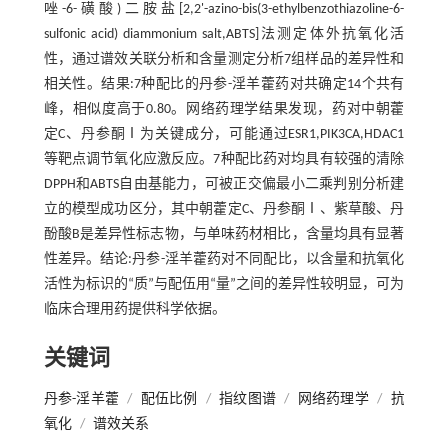
唑-6-磺酸)二胺盐[2,2'-azino-bis(3-ethylbenzothiazoline-6-
sulfonic acid) diammonium salt,ABTS]法测定体外抗氧化活
性，通过谱效关联分析和含量测定分析7组样品的差异性和
相关性。结果:7种配比的丹参-淫羊藿药对共确定14个共有
峰，相似度高于0.80。网络药理学结果发现，药对中朝藿
定C、丹参酮Ⅰ为关键成分，可能通过ESR1,PIK3CA,HDAC1
等靶点调节氧化应激反应。7种配比药对均具有较强的清除
DPPH和ABTS自由基能力，可被正交偏最小二乘判别分析建
立的模型成功区分，其中朝藿定C、丹参酮Ⅰ、紫草酸、丹
酚酸B是差异性标志物，与单味药材相比，含量均具有显著
性差异。结论:丹参-淫羊藿药对不同配比，以含量和抗氧化
活性为标识的“质”与配伍用“量”之间的差异性较明显，可为
临床合理用药提供科学依据。
关键词
丹参-淫羊藿
/
配伍比例
/
指纹图谱
/
网络药理学
/
抗
氧化
/
谱效关系