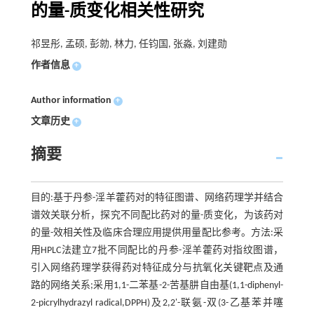
的量-质变化相关性研究
祁昱彤, 孟硕, 彭勍, 林力, 任钧国, 张淼, 刘建勋
作者信息
+
Author information
+
文章历史
+
摘要
目的:基于丹参-淫羊藿药对的特征图谱、网络药理学并结合
谱效关联分析，探究不同配比药对的量-质变化，为该药对
的量-效相关性及临床合理应用提供用量配比参考。方法:采
用HPLC法建立7批不同配比的丹参-淫羊藿药对指纹图谱，
引入网络药理学获得药对特征成分与抗氧化关键靶点及通
路的网络关系;采用1,1-二苯基-2-苦基肼自由基(1,1-diphenyl-
2-picrylhydrazyl radical,DPPH)及2,2'-联氨-双(3-乙基苯并噻