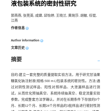
液包装系统的密封性研究
郭燕燕, 张莞英, 成婕, 邱怡婷, 王晓兰, 黄琬莎, 胡敏, 任锟,
江燕
作者信息
+
Author information
+
文章历史
+
摘要
目的:建立一套完整的质量提取实验方法，用于研究甘油果
糖氯化钠注射液(规格:500 m L)包装系统的密封性。方法:通
过对阴性测试样品、阳性对照样品、大泄漏样品进行测
试，从而优化预抽真空、系统持续抽真空、稳定流量实验
参数，完成整套方法学确认，并对在长期条件下存放的0个
月、长期12个月、长期24个月样品的3批样品进行密封性测