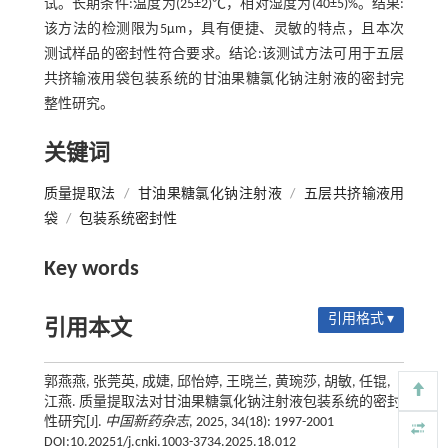
试。长期条件:温度为(25±2)℃，相对湿度为(40±5)%。结果:
该方法的检测限为5μm，具有便捷、灵敏的特点，且本次
测试样品的密封性符合要求。结论:该测试方法可用于五层
共挤输液用袋包装系统的甘油果糖氯化钠注射液的密封完
整性研究。
关键词
质量提取法
/
甘油果糖氯化钠注射液
/
五层共挤输液用
袋
/
包装系统密封性
Key words
引用格式 ▾
引用本文
郭燕燕, 张莞英, 成婕, 邱怡婷, 王晓兰, 黄琬莎, 胡敏, 任锟,
江燕. 质量提取法对甘油果糖氯化钠注射液包装系统的密封
性研究[J].
中国新药杂志
, 2025, 34(18): 1997-2001
DOI:10.20251/j.cnki.1003-3734.2025.18.012