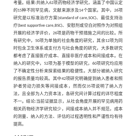
考量。结果:共纳入62项药物经济学研究，涵盖了中国认定
的15种不同罕见病，文献来源涉及14个国家。其中，26项
研究是以标准治疗方案(standard of care,SOC)、最佳支持治
疗(best supportive care,BSC)、安慰剂或空白对照作为对照组
开展的经济学评价，26项是药物干预措施之间的比较。所
有研究中，50项为单独的社会角度的研究，其余12项为同
时包含卫生体系或支付方与社会角度的研究，大多数研究
都考虑了直接医疗成本、直接非医疗成本和间接成本。在
纳入的研究中，52项为基于模型的研究，60项研究均应用
了不确定性分析来探索结果的稳健性。大部分被纳入研究
的报告质量均较高。其中42项研究明确提到纳入患者和照
护者劳动力损失等间接成本，然而仅35项说明了纳入方
法，且全部为人力资本法，各研究间计算过程的详尽程度
不一。结论:当前证据显示，从社会角度开展的罕见病用药
相关药物经济学研究较少，间接成本纳入并不规范，成本
的测量、纳入的方法、评估的过程透明性和严谨性均有待
提高。