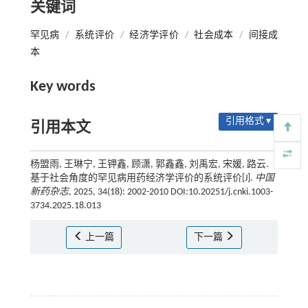
关键词
罕见病
/
系统评价
/
经济学评价
/
社会成本
/
间接成
本
Key words
引用格式 ▾
引用本文
杨盟雨, 王琳宁, 王钾鑫, 顾潇, 郭鑫鑫, 刘禹宏, 宋媛, 路云.
基于社会角度的罕见病用药经济学评价的系统评价[J].
中国
新药杂志
, 2025, 34(18): 2002-2010 DOI:10.20251/j.cnki.1003-
3734.2025.18.013
上一篇
下一篇