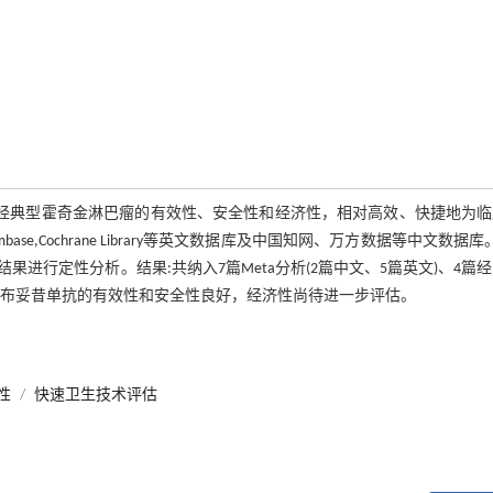
性经典型霍奇金淋巴瘤的有效性、安全性和经济性，相对高效、快捷地为临
se,Cochrane Library等英文数据库及中国知网、万方数据等中文数据库
行定性分析。结果:共纳入7篇Meta分析(2篇中文、5篇英文)、4篇
,HTA)。结论:维布妥昔单抗的有效性和安全性良好，经济性尚待进一步评估。
性
/
快速卫生技术评估