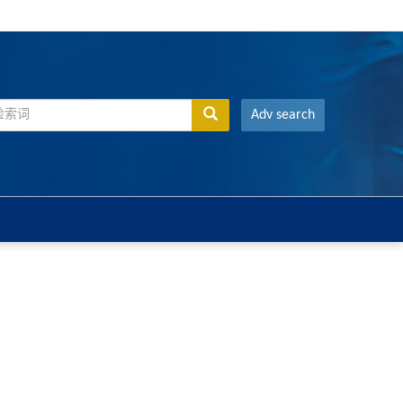
Adv search