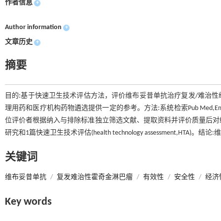
作者信息
+
Author information
+
文章历史
+
摘要
目的:基于快速卫生技术评估方法，评价维布妥昔单抗治疗复发/难治
理用药和医疗机构药物遴选提供一定的参考。方法:系统检索Pub Med,Emba
位评价者根据纳入与排除标准独立筛选文献、提取资料并评价质量后对结果进
研究和1篇快速卫生技术评估(health technology assessment
关键词
维布妥昔单抗
/
复发难治性霍奇金淋巴瘤
/
有效性
/
安全性
/
经济
Key words