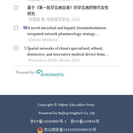
Copyright © Higher Education Press.
Powered by Beijing Magtech Co. Ltd
京ICP备12020869号-1
京ICP备150856号
京公网安备11010202008535号