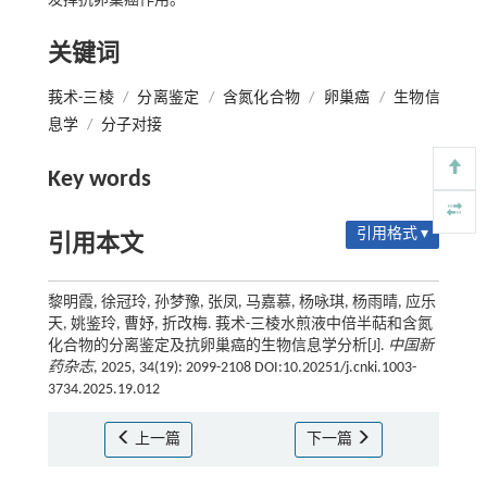
发挥抗卵巢癌作用。
关键词
莪术-三棱
/
分离鉴定
/
含氮化合物
/
卵巢癌
/
生物信
息学
/
分子对接
Key words
引用格式 ▾
引用本文
黎明霞, 徐冠玲, 孙梦豫, 张凤, 马嘉慕, 杨咏琪, 杨雨晴, 应乐
天, 姚鉴玲, 曹妤, 折改梅. 莪术-三棱水煎液中倍半萜和含氮
化合物的分离鉴定及抗卵巢癌的生物信息学分析[J].
中国新
药杂志
, 2025, 34(19): 2099-2108 DOI:10.20251/j.cnki.1003-
3734.2025.19.012
上一篇
下一篇