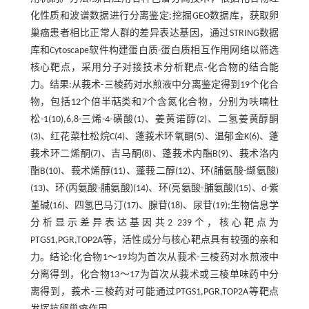
化性质和波谱数据进行分离鉴定;挖掘GEO数据库，获取卵
巢癌患者相比正常人群的差异表达基因，通过STRING数据
库和Cytoscape软件构建蛋白质-蛋白质相互作用网络以筛选
核心靶点，采用分子对接技术分析靶点-化合物的结合能
力。结果:从莪术-三棱药对水煎液中分离鉴定得到19个化合
物，包括12个倍半萜类和7个含氮化合物，分别为呋喃杜
松-1(10),6,8-三烯-4-磺酸(1)、姜黄诺醇(2)、二氢姜黄醇酮
(3)、红花菜杜松烷C(4)、蓬莪术环氧酮(5)、温郁金K(6)、蓬
莪术环二烯酮(7)、吉马酮(8)、蓬莪术内酯B(9)、莪术洛内
酯B(10)、莪术烯醇(11)、蓬莪二醇(12)、环(脯氨酸-缬氨酸)
(13)、环(丙氨酸-脯氨酸)(14)、环(亮氨酸-脯氨酸)(15)、d-紫
堇碱(16)、四氢巴马汀(17)、腺苷(18)、尿苷(19);生物信息学
分析显示差异表达基因共2 239个，核心靶点为
PTGS1,PGR,TOP2A等，活性成分与核心靶点具有较强的亲和
力。结论:化合物1～19均为首次从莪术-三棱药对水煎液中
分离得到，化合物13～17为首次从莪术或三棱单味药中分
离得到，莪术-三棱药对可能通过PTGS1,PGR,TOP2A等靶点