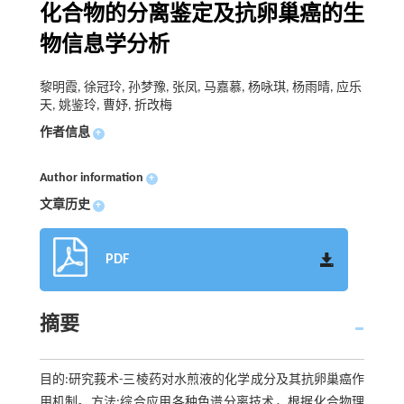
化合物的分离鉴定及抗卵巢癌的生
物信息学分析
黎明霞, 徐冠玲, 孙梦豫, 张凤, 马嘉慕, 杨咏琪, 杨雨晴, 应乐
天, 姚鉴玲, 曹妤, 折改梅
作者信息
+
Author information
+
文章历史
+
PDF
摘要
目的:研究莪术-三棱药对水煎液的化学成分及其抗卵巢癌作
用机制。方法:综合应用各种色谱分离技术，根据化合物理