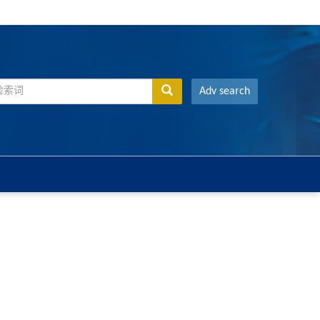
Adv search