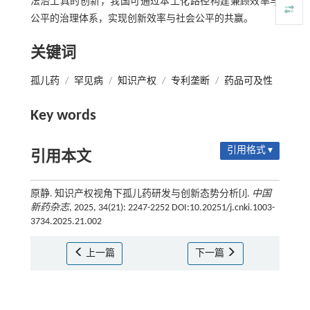
法治工具的创新，我国可通过本土化路径构建兼顾效率与
公平的治理体系，实现创新效率与社会公平的共赢。
关键词
孤儿药
/
罕见病
/
知识产权
/
专利垄断
/
药品可及性
Key words
引用格式 ▾
引用本文
原静. 知识产权视角下孤儿药研发与创新态势分析[J].
中国
新药杂志
, 2025, 34(21): 2247-2252 DOI:10.20251/j.cnki.1003-
3734.2025.21.002
上一篇
下一篇