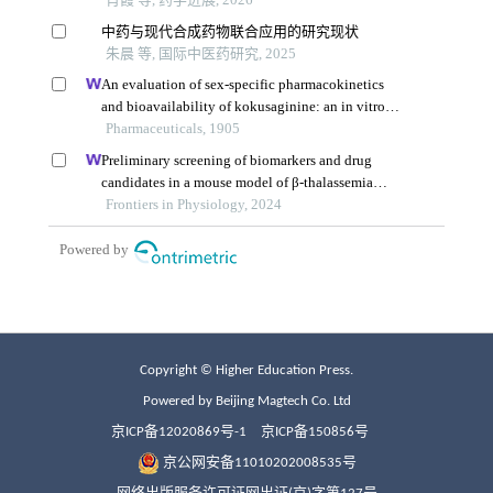
Copyright © Higher Education Press.
Powered by Beijing Magtech Co. Ltd
京ICP备12020869号-1
京ICP备150856号
京公网安备11010202008535号