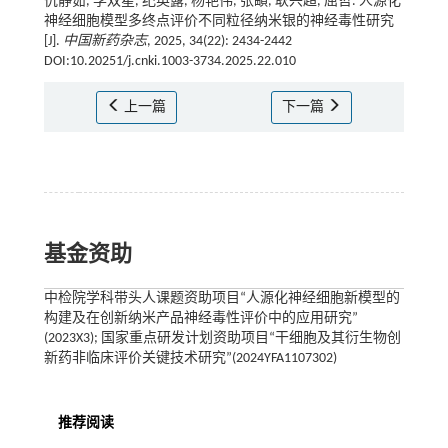
仇静茹, 李双星, 纪英露, 杨艳伟, 张頔, 耿兴超, 屈哲. 人源化
神经细胞模型多终点评价不同粒径纳米银的神经毒性研究
[J].
中国新药杂志
, 2025, 34(22): 2434-2442
DOI:10.20251/j.cnki.1003-3734.2025.22.010
上一篇
下一篇
基金资助
中检院学科带头人课题资助项目“人源化神经细胞新模型的
构建及在创新纳米产品神经毒性评价中的应用研究”
(2023X3); 国家重点研发计划资助项目“干细胞及其衍生物创
新药非临床评价关键技术研究”(2024YFA1107302)