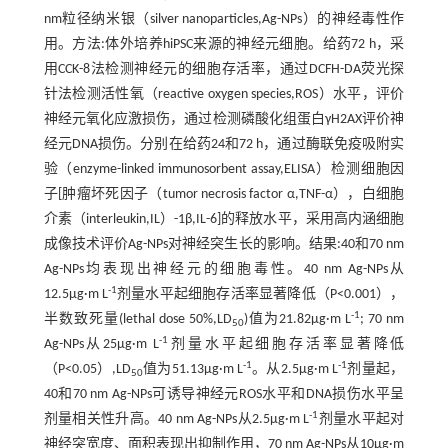
nm粒径纳米银（silver nanoparticles,Ag-NPs）的神经毒性作
用。方法:体外培养hiPSC来源的神经元细胞。给药72 h，采
用CCK-8法检测神经元的细胞存活率，通过DCFH-DA荧光探
针法检测活性氧（reactive oxygen species,ROS）水平，评价
神经元氧化应激损伤，通过检测磷酸化组蛋白γH2AX评价神
经元DNA损伤。分别在给药24和72 h，通过酶联免疫吸附实
验（enzyme-linked immunosorbent assay,ELISA）检测细胞因
子[肿瘤坏死因子（tumor necrosis factor α,TNF-α），白细胞
介素（interleukin,IL）-1β,IL-6]的释放水平，采用高内涵细胞
成像技术评价Ag-NPs对神经突生长的影响。结果:40和70 nm
Ag-NPs均表现出神经元的细胞毒性。40 nm Ag-NPs从
-1
12.5μg·m L
剂量水平起细胞存活率显著降低（P<0.001），
-1
半数致死量(lethal dose 50%,LD
)值为21.82μg·m L
; 70 nm
50
-1
Ag-NPs从25μg·m L
剂量水平起细胞存活率显著降低
-1
-1
（P<0.05）,LD
值为51.13μg·m L
。从2.5μg·m L
剂量起，
50
40和70 nm Ag-NPs可诱导神经元ROS水平和DNA损伤水平呈
-1
剂量相关性升高。40 nm Ag-NPs从2.5μg·m L
剂量水平起对
神经突宽度、面积表现出抑制作用，70 nm Ag-NPs从10μg·m