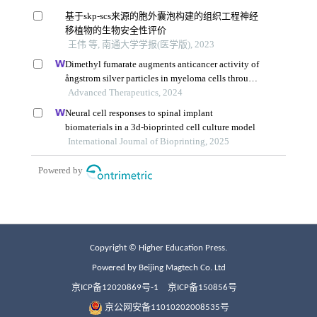
Copyright © Higher Education Press.
Powered by Beijing Magtech Co. Ltd
京ICP备12020869号-1
京ICP备150856号
京公网安备11010202008535号