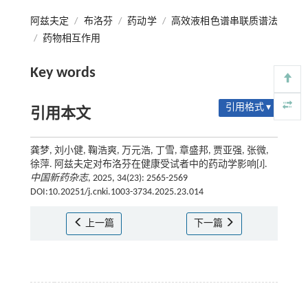
阿兹夫定
/
布洛芬
/
药动学
/
高效液相色谱串联质谱法
/
药物相互作用
Key words
引用格式 ▾
引用本文
龚梦, 刘小健, 鞠浩爽, 万元浩, 丁雪, 章盛邦, 贾亚强, 张微,
徐萍. 阿兹夫定对布洛芬在健康受试者中的药动学影响[J].
中国新药杂志
, 2025, 34(23): 2565-2569
DOI:10.20251/j.cnki.1003-3734.2025.23.014
上一篇
下一篇