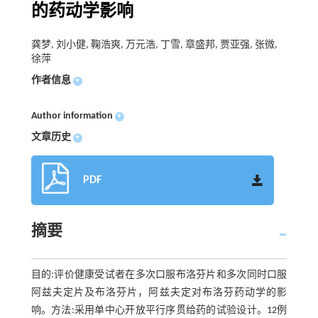
的药动学影响
龚梦, 刘小健, 鞠浩爽, 万元浩, 丁雪, 章盛邦, 贾亚强, 张微,
徐萍
作者信息
+
Author information
+
文章历史
+
PDF
摘要
目的:评价健康受试者在多次口服布洛芬片和多次同时口服
阿兹夫定片及布洛芬片，阿兹夫定对布洛芬药动学的影
响。方法:采用单中心开放平行序贯给药的试验设计。12例