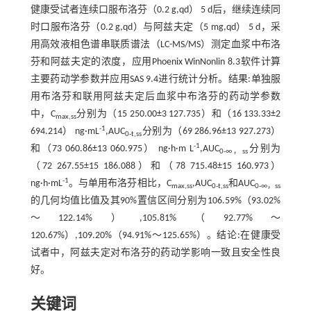
健康受试者连续口服布洛芬（0.2 g,qd） 5 d后，继续连续同
时口服布洛芬（0.2 g,qd）与阿兹夫定（5 mg,qd） 5 d，采
用高效液相色谱串联质谱法（LC-MS/MS）测定血浆中布洛
芬和阿兹夫定的浓度，应用Phoenix WinNonlin 8.3软件计算
主要药动学参数并应用SAS 9.4进行统计分析。结果:单独服
用布洛芬和联用阿兹夫定后血浆中布洛芬的药动学参数
中，C
分别为（15 250.00±3 127.735）和（16 133.33±2
max,ss
-1
694.214） ng·mL
,AUC
分别为（69 286.96±13 927.273）
0-t,ss
-1
和（73 060.86±13 060.975） ng·h·m L
,AUC
分别为
0-∞，ss
（72 267.55±15 186.088）和（78 715.48±15 160.973）
-1
ng·h·mL
。与单用布洛芬相比，C
,AUC
和AUC
max,ss
0-t,ss
0-∞，ss
的几何均值比值及其90%置信区间分别为106.59%（93.02%
～122.14%）,105.81%（92.77%～
120.67%）,109.20%（94.91%～125.65%）。结论:在健康受
试者中，阿兹夫定对布洛芬的药动学影响一致且安全性良
好。
关键词