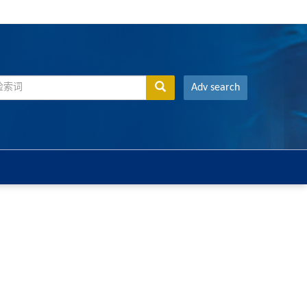
Adv search