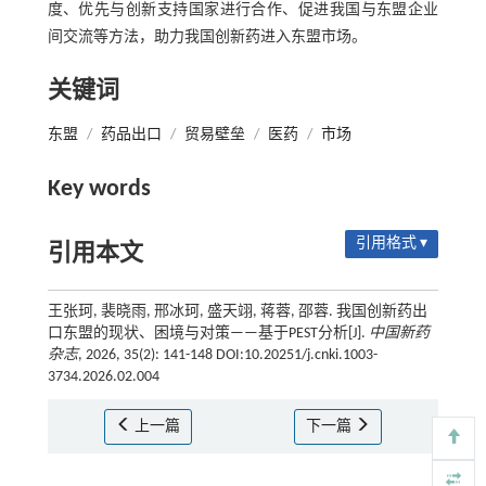
度、优先与创新支持国家进行合作、促进我国与东盟企业
间交流等方法，助力我国创新药进入东盟市场。
关键词
东盟
/
药品出口
/
贸易壁垒
/
医药
/
市场
Key words
引用格式 ▾
引用本文
王张珂, 裴晓雨, 邢冰珂, 盛天翊, 蒋蓉, 邵蓉. 我国创新药出
口东盟的现状、困境与对策——基于PEST分析[J].
中国新药
杂志
, 2026, 35(2): 141-148 DOI:10.20251/j.cnki.1003-
3734.2026.02.004
上一篇
下一篇