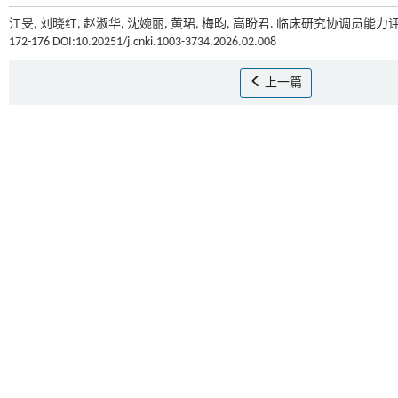
江旻, 刘晓红, 赵淑华, 沈婉丽, 黄珺, 梅昀, 高盼君. 临床研究协调员
172-176 DOI:10.20251/j.cnki.1003-3734.2026.02.008
上一篇
基金资助
北京市自然科学基金资助项目-海淀原始创新(L232032); 首都卫生发展科研专项资