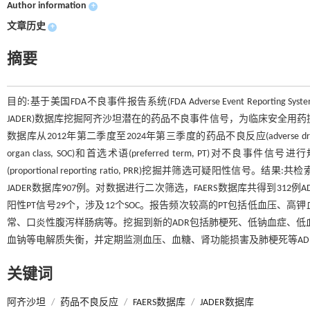
Author information
+
文章历史
+
摘要
目的:基于美国FDA不良事件报告系统(FDA Adverse Event Reporting System
JADER)数据库挖掘阿齐沙坦潜在的药品不良事件信号，为临床安全用药提供参
数据库从2012年第二季度至2024年第三季度的药品不良反应(adverse dru
organ class, SOC)和首选术语(preferred term, PT)对不良事件
(proportional reporting ratio, PRR)挖掘并筛选可疑阳性信
JADER数据库907例。对数据进行二次筛选，FAERS数据库共得到312例AD
阳性PT信号29个，涉及12个SOC。报告频次较高的PT包括低血压、
常、口炎性腹泻样肠病等。挖掘到新的ADR包括肺梗死、低钠血症、低
血钠等电解质失衡，并定期监测血压、血糖、肾功能损害及肺梗死等AD
关键词
阿齐沙坦
/
药品不良反应
/
FAERS数据库
/
JADER数据库