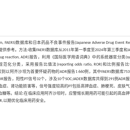
, FAERS)数据库和日本药品不良事件报告(Japanese Adverse Drug Event Rep
考。方法:收集FAERS数据库从2011年第一季度至2024年第三季度和JA
g reaction, ADR)报告，利用《国际医学用语词典》中的系统器官分类(sys
信号进行规范化分类，采用报告比值法(reporting odds ratio, ROR)和比例报告
号。结果:共检索到以阿齐沙坦为首要怀疑药物的ADR报告1 660例，其中FAERS数据库75
R报告，阳性PT信号32个，涉及10个SOC;JADER数据库共得到291例ADR
高钾血症、肾功能损害等，信号强度较高的PT包括高钾血症、肺梗死、皮肤
血糖等。结论:在临床应用阿齐沙坦时，应警惕长期用药可能引起的高血
R,以期优化临床用药安全。