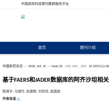
中国高校科技期刊集群服务平台
首页
期刊介绍
中国新药杂志
››
2026, Vol. 35
››
Issue (4)
: 432 -441.
DOI:
10.20251/j.cn
基于FAERS和JADER数据库的阿齐沙坦
陈晴宇, 马银玲, 赵建群, 刘钰垲, 庞国勋
作者信息
+