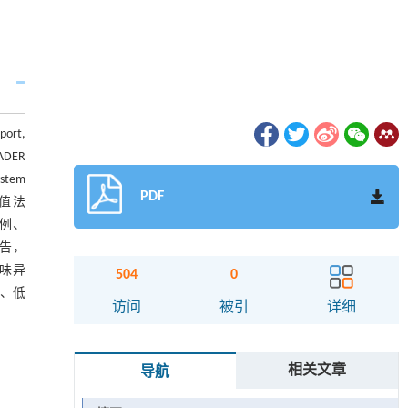
ort,
DER
tem
PDF
比值法
3例、
报告，
气味异
504
0
钾、低
访问
被引
详细
相关文章
导航