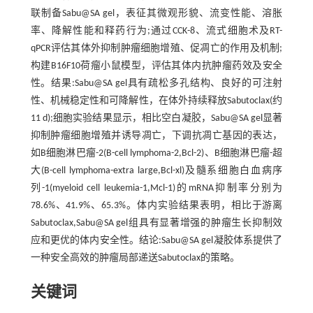
联制备Sabu@SA gel，表征其微观形貌、流变性能、溶胀
率、降解性能和释药行为;通过CCK-8、流式细胞术及RT-
qPCR评估其体外抑制肿瘤细胞增殖、促凋亡的作用及机制;
构建B16F10荷瘤小鼠模型，评估其体内抗肿瘤药效及安全
性。结果:Sabu@SA gel具有疏松多孔结构、良好的可注射
性、机械稳定性和可降解性，在体外持续释放Sabutoclax(约
11 d);细胞实验结果显示，相比空白凝胶，Sabu@SA gel显著
抑制肿瘤细胞增殖并诱导凋亡，下调抗凋亡基因的表达，
如B细胞淋巴瘤-2(B-cell lymphoma-2,Bcl-2)、B细胞淋巴瘤-超
大(B-cell lymphoma-extra large,Bcl-xl)及髓系细胞白血病序
列-1(myeloid cell leukemia-1,Mcl-1)的mRNA抑制率分别为
78.6%、41.9%、65.3%。体内实验结果表明，相比于游离
Sabutoclax,Sabu@SA gel组具有显著增强的肿瘤生长抑制效
应和更优的体内安全性。结论:Sabu@SA gel凝胶体系提供了
一种安全高效的肿瘤局部递送Sabutoclax的策略。
关键词