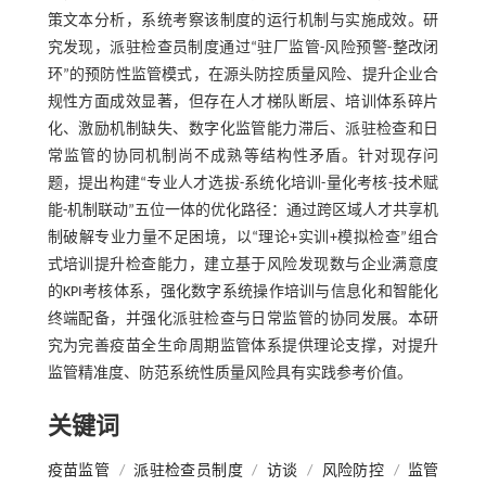
策文本分析，系统考察该制度的运行机制与实施成效。研
究发现，派驻检查员制度通过“驻厂监管-风险预警-整改闭
环”的预防性监管模式，在源头防控质量风险、提升企业合
规性方面成效显著，但存在人才梯队断层、培训体系碎片
化、激励机制缺失、数字化监管能力滞后、派驻检查和日
常监管的协同机制尚不成熟等结构性矛盾。针对现存问
题，提出构建“专业人才选拔-系统化培训-量化考核-技术赋
能-机制联动”五位一体的优化路径：通过跨区域人才共享机
制破解专业力量不足困境，以“理论+实训+模拟检查”组合
式培训提升检查能力，建立基于风险发现数与企业满意度
的KPI考核体系，强化数字系统操作培训与信息化和智能化
终端配备，并强化派驻检查与日常监管的协同发展。本研
究为完善疫苗全生命周期监管体系提供理论支撑，对提升
监管精准度、防范系统性质量风险具有实践参考价值。
关键词
疫苗监管
/
派驻检查员制度
/
访谈
/
风险防控
/
监管