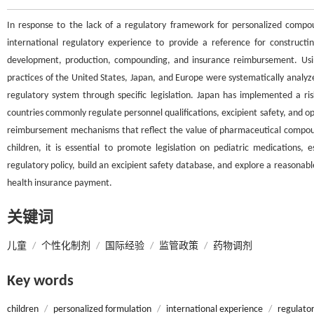
In response to the lack of a regulatory framework for personalized compoun
international regulatory experience to provide a reference for construct
development, production, compounding, and insurance reimbursement. Using
practices of the United States, Japan, and Europe were systematically analy
regulatory system through specific legislation. Japan has implemented a r
countries commonly regulate personnel qualifications, excipient safety, and 
reimbursement mechanisms that reflect the value of pharmaceutical compoundi
children, it is essential to promote legislation on pediatric medication
regulatory policy, build an excipient safety database, and explore a reason
health insurance payment.
关键词
儿童
/
个性化制剂
/
国际经验
/
监管政策
/
药物调剂
Key words
children
/
personalized formulation
/
international experience
/
regulator