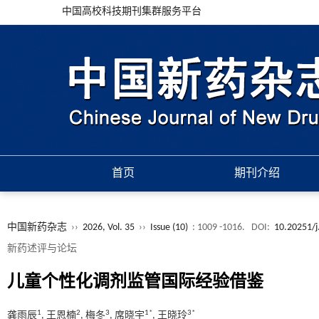
中国高校科技期刊集群服务平台
首页
期刊介绍
中国新药杂志
››
2026, Vol. 35
››
Issue (10)
: 1009 -1016.
DOI:
10.20251/j
新药述评与论坛
儿童个性化调剂监管国际经验借鉴
1
2
3
1*
3*
龚雨辰
, 王恩楠
, 梅冬
, 席晓宇
, 王晓玲