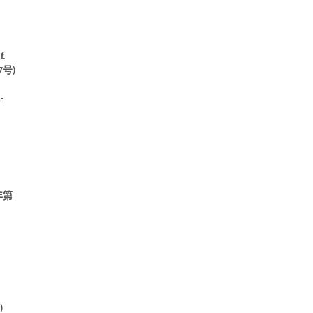
https://doi.org/10.15302/J-FASE-2027727
f.
号)
-
年第
)