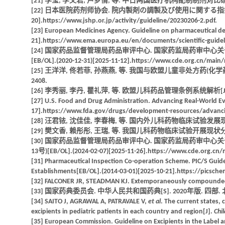
[21] 李莹, 李文君, 卢梦情, 等. 中日两国医疗机构配制制剂对比研究[J]. 
[22] 日本医院药剂师协会. 院内製剤の調製及び使用に関する指針(Version 1.
20].https://www.jshp.or.jp/activity/guideline/20230206-2.pdf.
[23] European Medicines Agency. Guideline on pharmaceutical de
21].https://www.ema.europa.eu/en/documents/scientific-guidel
[24] 国家药品监督管理局药品审评中心. 国家药监局药审中心关
[EB/OL].(2020-12-31)[2025-11-12].https://www.cde.org.cn/ma
[25] 王洋洋, 佟若菲, 孙燕燕, 等. 我国与欧盟儿童非处方药(化学药品
2408.
[26] 李秀丽, 李丹, 瞿礼萍, 等. 欧盟儿科药品管理条例系统解析[J]. 中国药
[27] U.S. Food and Drug Administration. Advancing Real-World E
17].https://www.fda.gov/drugs/development-resources/advanci
[28] 汪君铱, 沈佳佳, 李春梅, 等. 国内外儿科药物临床试验发展现状[J]. 
[29] 樊文香, 赖彤彤, 王瑞, 等. 我国儿科药物临床试验开展现状分析[J].
[30] 国家药品监督管理局药品审评中心. 国家药监局药审中心关
13号)[EB/OL].(2024-02-07)[2025-11-26].https://www.cde.org.c
[31] Pharmaceutical Inspection Co-operation Scheme. PIC/S Guide 
Establishments[EB/OL].(2014-03-01)[2025-10-21].https://picsch
[32] FALCONER JR, STEADMAN KJ. Extemporaneously compounded
[33] 国家药典委员会. 中华人民共和国药典[S]. 2020年版. 四部.
[34] SAITO J, AGRAWAL A, PATRAVALE V,
et al
. The current states,
excipients in pediatric patients in each country and region[J].
Chi
[35] European Commission. Guideline on Excipients in the Label 