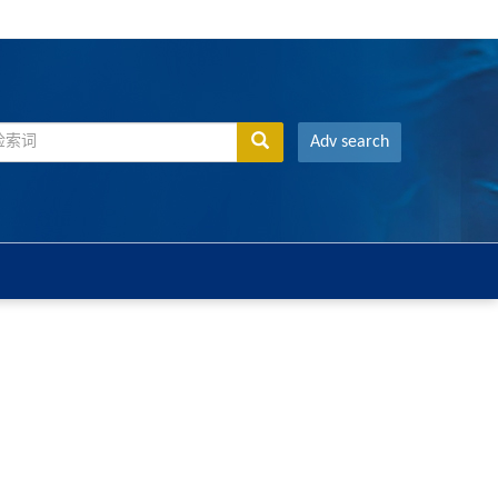
Adv search