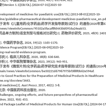
中国医院药学杂志, 2020, 40(7): 831-834, 822.
1)[EB/OL].(2024-07-31)[2025-10-
velopment of medicines for paediatric use[EB/OL].(2013-08-01)[2025-10-
ine/guideline-pharmaceutical-development-medicines-paediatric-use_en.pd
于发布《儿童用药(化学药品)药学开发指导原则(试行)》的通告(2020年第67
in/news/viewInfoCommon/95102a5facaf8fd4430d0916a24eab53.
单方制剂)适宜剂型与规格对比研究[J]. 药物评价研究, 2025, 48(9): 2401
学杂志, 2024, 59(12): 1165-1170.
vidence Program[EB/OL].(2025-06-09)[2025-10-
ng-real-world-evidence-program.
临床儿科杂志, 2020, 38(8): 636-640.
 中华医院管理杂志, 2023, 39(12): 945-951.
于发布《微型片剂(化学药品)药学研究技术指导原则(试行)》的通告(2024
n/main/news/viewInfoCommon/be50221d67967975bf388f0b62e594af.
to Good Practices for the Preparation of Medicinal Products in Healthcare
eme.org/docview/3443.
 medicines[J].
Aust Prescr,
2017, 40(1): 5-8.
 北京: 中国医药科技出版社, 2020.
 challenges, ongoing efforts, and future perspectives of pharmaceutical
ldren,
2022, 9(4): 453.
and Package Leaflet of Medicinal Products for Human Use[EB/OL].(2024-04-17