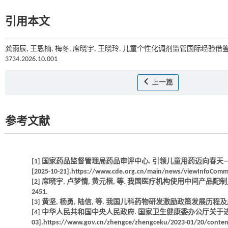
引用本文
龚雨辰, 王恩楠, 梅冬, 席晓宇, 王晓玲. 儿童个性化调剂监管国际经验借鉴[
3734.2026.10.001
上一篇
参考文献
[1] 国家药品监督管理局药品审评中心. 引领儿童用药迈向春天——国
[2025-10-21].https://www.cde.org.cn/main/news/viewInfoCom
[2] 席晓宇, 卢梦情, 黄元楷, 等. 我国医疗机构使用中间产品配制儿童小
2451.
[3] 黄坚, 杨勇, 陆信, 等. 我国儿科药物研发激励政策发展历程及成效分析[J
[4] 中华人民共和国中央人民政府. 国家卫生健康委办公厅关于进一步加强儿
03].https://www.gov.cn/zhengce/zhengceku/2023-01/20/conte