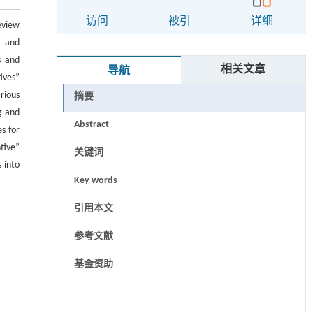
访问
被引
详细
eview
h and
s and
相关文章
导航
ives”
rious
摘要
g and
Abstract
s for
tive”
关键词
 into
Key words
引用本文
参考文献
基金资助