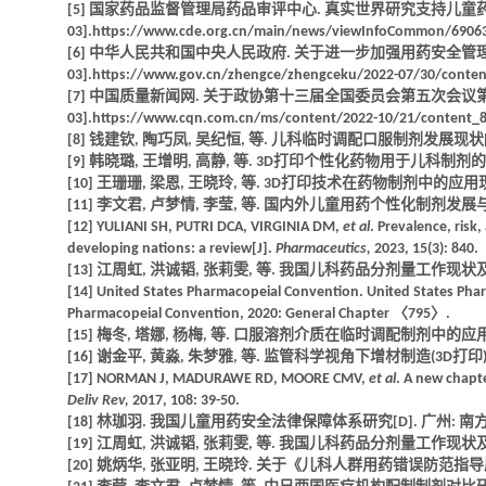
[5] 国家药品监督管理局药品审评中心. 真实世界研究支持儿童药物研发与审评
03].https://www.cde.org.cn/main/news/viewInfoCommon/6906
[6] 中华人民共和国中央人民政府. 关于进一步加强用药安全管理提升合理用药
03].https://www.gov.cn/zhengce/zhengceku/2022-07/30/conte
[7] 中国质量新闻网. 关于政协第十三届全国委员会第五次会议第00797号(
03].https://www.cqn.com.cn/ms/content/2022-10/21/content_
[8] 钱建钦, 陶巧凤, 吴纪恒, 等. 儿科临时调配口服制剂发展现状[J]. 中国
[9] 韩晓璐, 王增明, 高静, 等. 3D打印个性化药物用于儿科制剂的前景[J].
[10] 王珊珊, 梁恩, 王晓玲, 等. 3D打印技术在药物制剂中的应用现状与展望
[11] 李文君, 卢梦情, 李莹, 等. 国内外儿童用药个性化制剂发展与思考[J]
[12] YULIANI SH, PUTRI DCA, VIRGINIA DM,
et al
. Prevalence, risk
developing nations: a review[J].
Pharmaceutics,
2023, 15(3): 840.
[13] 江周虹, 洪诚韬, 张莉雯, 等. 我国儿科药品分剂量工作现状及思考[J]
[14] United States Pharmacopeial Convention. United States Phar
Pharmacopeial Convention, 2020: General Chapter 〈795〉.
[15] 梅冬, 塔娜, 杨梅, 等. 口服溶剂介质在临时调配制剂中的应用[J]. 药学
[16] 谢金平, 黄淼, 朱梦雅, 等. 监管科学视角下增材制造(3D打印
[17] NORMAN J, MADURAWE RD, MOORE CMV,
et al
. A new chapt
Deliv Rev,
2017, 108: 39-50.
[18] 林珈羽. 我国儿童用药安全法律保障体系研究[D]. 广州: 南方医
[19] 江周虹, 洪诚韬, 张莉雯, 等. 我国儿科药品分剂量工作现状及思考[J]
[20] 姚炳华, 张亚明, 王晓玲. 关于《儿科人群用药错误防范指导原则》的商