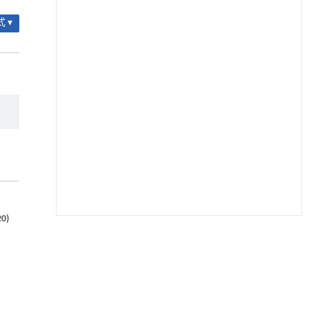
 ▾
0)
基于机器学习揭示二氢杨梅素抑制TGF-β/ALK5
[1]
信号通路治疗肺纤维化的新机制
Engineering
. 2026, Vol.58(3): 1-303
https://doi.org/10.1016/j.eng.2025.10.017
利用纳米结构增强水产养殖安全性——危害物