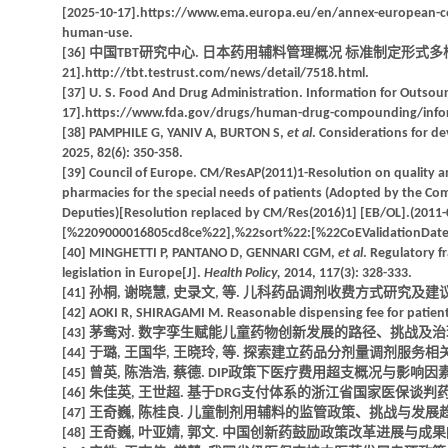
[2025-10-17].https://www.ema.europa.eu/en/annex-european-comm
human-use.
[36] 中国TBT研究中心. 日本药用辅料管理概况 标准制定形式多样[EB/OL].
21].http://tbt.testrust.com/news/detail/7518.html.
[37] U. S. Food And Drug Administration. Information for Outsourc
17].https://www.fda.gov/drugs/human-drug-compounding/informa
[38] PAMPHILE G, YANIV A, BURTON S,
et al
. Considerations for d
2025, 82(6): 350-358.
[39] Council of Europe. CM/ResAP(2011)1-Resolution on quality a
pharmacies for the special needs of patients (Adopted by the Com
Deputies)[Resolution replaced by CM/Res(2016)1] [EB/OL].(2011-
[%2209000016805cd8ce%22],%22sort%22:[%22CoEValidationDat
[40] MINGHETTI P, PANTANO D, GENNARI CGM,
et al
. Regulatory 
legislation in Europe[J].
Health Policy,
2014, 117(3): 328-333.
[41] 孙桐, 谢晓慧, 史录文, 等. 儿科药品调剂收费方式研究及建议[J]. 药品
[42] AOKI R, SHIRAGAMI M. Reasonable dispensing fee for patient
[43] 茅鸯对. 数字孪生赋能儿童药物创新发展的路径、挑战及治理[J]. 中国药
[44] 于璐, 王国华, 王晓玲, 等. 探索建立药品分剂量调剂服务相关补偿
[45] 曾英, 陈浩浩, 蔡德. DIP政策下医疗费用超支概况与影响因素分析[J].
[46] 朱佳英, 王世超. 基于DRG支付体系的浙江省国家医保谈判药品落地政
[47] 王奇巍, 陈桂良. 儿童制剂用辅料的监管政策、挑战与发展趋势[J]. 中
[48] 王奇巍, 叶亚婧, 郭文. 中国创新药鼓励政策改革进展与成果[J]. 中国新