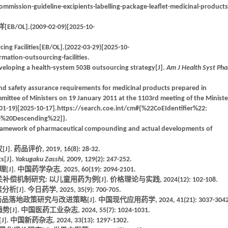
ission-guideline-excipients-labelling-package-leaflet-medicinal-products
(2009-02-09)[2025-10-
ing Facilities[EB/OL].(2022-03-29)[2025-10-
tion-outsourcing-facilities.
eveloping a health-system 503B outsourcing strategy[J].
Am J Health Syst Ph
nd safety assurance requirements for medicinal products prepared in
mittee of Ministers on 19 January 2011 at the 1103rd meeting of the Ministe
01-19)[2025-10-17].https://search.coe.int/cm#{%22CoEIdentifier%22:
e%20Descending%22]}.
framework of pharmaceutical compounding and actual developments of
评价, 2019, 16(8): 28-32.
s[J].
Yakugaku Zasshi,
2009, 129(2): 247-252.
学杂志, 2025, 60(19): 2094-2101.
机制研究: 以儿童用药为例[J]. 价格理论与实践, 2024(12): 102-108.
 今日药学, 2025, 35(9): 700-705.
策研究与改进策略[J]. 中国现代应用药学, 2024, 41(21): 3037-3042
国医药工业杂志, 2024, 55(7): 1024-1031.
药杂志, 2024, 33(13): 1297-1302.