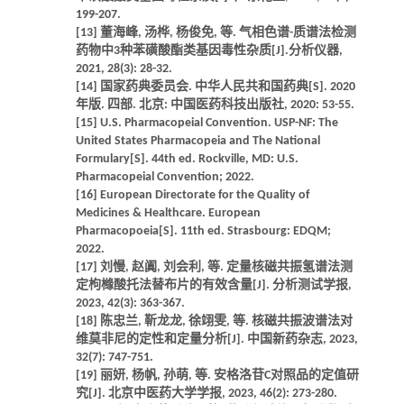
199-207.
[13] 董海峰, 汤桦, 杨俊免, 等. 气相色谱-质谱法检测
药物中3种苯磺酸酯类基因毒性杂质[J].分析仪器,
2021, 28(3): 28-32.
[14] 国家药典委员会. 中华人民共和国药典[S]. 2020
年版. 四部. 北京: 中国医药科技出版社, 2020: 53-55.
[15] U.S. Pharmacopeial Convention. USP-NF: The
United States Pharmacopeia and The National
Formulary[S]. 44th ed. Rockville, MD: U.S.
Pharmacopeial Convention; 2022.
[16] European Directorate for the Quality of
Medicines & Healthcare. European
Pharmacopoeia[S]. 11th ed. Strasbourg: EDQM;
2022.
[17] 刘慢, 赵阗, 刘会利, 等. 定量核磁共振氢谱法测
定枸橼酸托法替布片的有效含量[J]. 分析测试学报,
2023, 42(3): 363-367.
[18] 陈忠兰, 靳龙龙, 徐翊雯, 等. 核磁共振波谱法对
维莫非尼的定性和定量分析[J]. 中国新药杂志, 2023,
32(7): 747-751.
[19] 丽妍, 杨帆, 孙萌, 等. 安格洛苷C对照品的定值研
究[J]. 北京中医药大学学报, 2023, 46(2): 273-280.