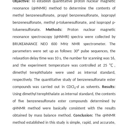
Objective:
To establish quantitative proton nuclear magnetic
resonance (qHNMR) method to determine the contents of
methyl benzenesulfonate, propyl benzenesulfonate, isopropyl
benzenesulfonate, methyl p-toluenesulfonate, and isopropyl p-
toluenesulfonate.
Methods:
Proton nuclear magnetic
resonance spectroscopy (qHNMR) spectra were collected by
BRUKEANANCE NEO 600 MHz NMR spectrometer. The
parameters were set up as follows: 30° pulse sequences, the
relaxation delay time was 10 s, the number for scanning was 16,
and the experiment temperature was controlled at 25 ℃,
dimethyl terephthalate were used as internal standard,
respectively. The quantitative study of benzenesulfonate ester
compounds was carried out in CDCl
-
d
as solvents.
Results:
3
Using dimethyl terephthalate as internal standard, the contents
of five benzenesulfonate ester compounds determined by
qHNMR method were basically consistent with the results
obtained by mass balance method.
Conclusion:
The qHNMR
method established in this study is simple, rapid, and accurate,