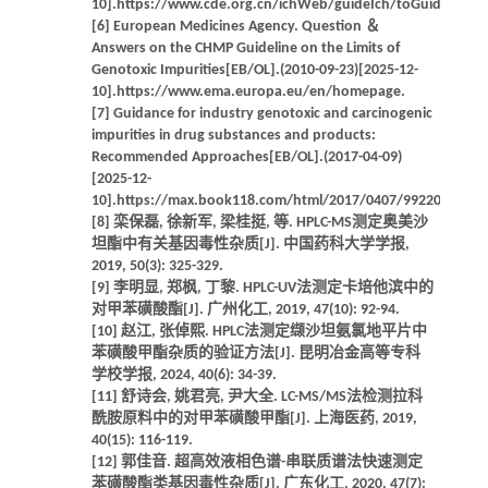
10].https://www.cde.org.cn/ichWeb/guideIch/toGuideIch/4/
[6] European Medicines Agency. Question ＆
Answers on the CHMP Guideline on the Limits of
Genotoxic Impurities[EB/OL].(2010-09-23)[2025-12-
10].https://www.ema.europa.eu/en/homepage.
[7] Guidance for industry genotoxic and carcinogenic
impurities in drug substances and products:
Recommended Approaches[EB/OL].(2017-04-09)
[2025-12-
10].https://max.book118.com/html/2017/0407/99220567.sh
[8] 栾保磊, 徐新军, 梁桂挺, 等. HPLC-MS测定奥美沙
坦酯中有关基因毒性杂质[J]. 中国药科大学学报,
2019, 50(3): 325-329.
[9] 李明显, 郑枫, 丁黎. HPLC-UV法测定卡培他滨中的
对甲苯磺酸酯[J]. 广州化工, 2019, 47(10): 92-94.
[10] 赵江, 张倬熙. HPLC法测定缬沙坦氨氯地平片中
苯磺酸甲酯杂质的验证方法[J]. 昆明冶金高等专科
学校学报, 2024, 40(6): 34-39.
[11] 舒诗会, 姚君亮, 尹大全. LC-MS/MS法检测拉科
酰胺原料中的对甲苯磺酸甲酯[J]. 上海医药, 2019,
40(15): 116-119.
[12] 郭佳音. 超高效液相色谱-串联质谱法快速测定
苯磺酸酯类基因毒性杂质[J]. 广东化工, 2020, 47(7):