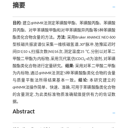
摘要
目的:
建立qHNMR法测定苯磺酸甲酯、苯磺酸丙酯、苯磺酸
异丙酯、对甲苯磺酸甲酯和对甲苯磺酸异丙酯等5种苯磺酸
酯类化合物含量的方法。
方法:
采用Bruker ANANCE NEO 600
型核磁共振波谱仪采集一维核磁氢谱,30°脉冲,弛豫延迟时
间(D1)10 s,扫描次数(NS)16次,测定温度25 ℃,分别以对苯二
甲酸二甲酯为内标物,采用氘代氯仿(CDCl
-
d
)为溶剂,对苯磺
3
酸酯类化合物进行定量研究。
结果:
采用对苯二甲酸二甲酯
为内标物,通过qHNMR法测定5种苯磺酸酯类化合物的含量
与质量平衡法所得结果基本一致。
结论:
本研究建立的
qHNMR法操作简单、快速、准确,可用于苯磺酸酯类化合物
的含量测定,为此类标准物质准确赋值提供有力的佐证数
据。
Abstract