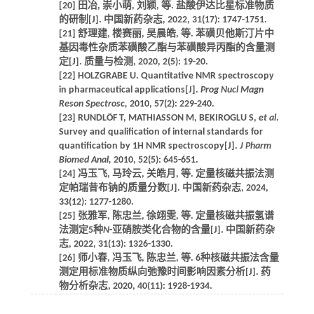
[20] 田冶, 崇小萌, 刘颖, 等. 盐酸伊达比星标准物质
的研制[J]. 中国新药杂志, 2022, 31(17): 1747-1751.
[21] 舒理建, 楼赛丽, 吴晨皓, 等. 苯磺贝他斯汀片中
基因毒性杂质苯磺酸乙酯与苯磺酸异丙酯的含量测
定[J]. 质量与检测, 2020, 2(5): 19-20.
[22] HOLZGRABE U. Quantitative NMR spectroscopy
in pharmaceutical applications[J].
Prog Nucl Magn
Reson Spectrosc,
2010, 57(2): 229-240.
[23] RUNDLÖF T, MATHIASSON M, BEKIROGLU S,
et al
.
Survey and qualification of internal standards for
quantification by 1H NMR spectroscopy[J].
J Pharm
Biomed Anal,
2010, 52(5): 645-651.
[24] 冯玉飞, 马玲云, 关皓月, 等. 定量核磁共振法测
定帕瑞昔布钠的质量分数[J]. 中国新药杂志, 2024,
33(12): 1277-1280.
[25] 张雅军, 陈忠兰, 徐翊雯, 等. 定量核磁共振氢谱
法测定5种
N
-亚硝胺类化合物的含量[J]. 中国新药杂
志, 2022, 31(13): 1326-1330.
[26] 师小春, 冯玉飞, 陈忠兰, 等. 6种核磁共振法含量
测定用标准物质纵向弛豫时间影响因素分析[J]. 药
物分析杂志, 2020, 40(11): 1928-1934.