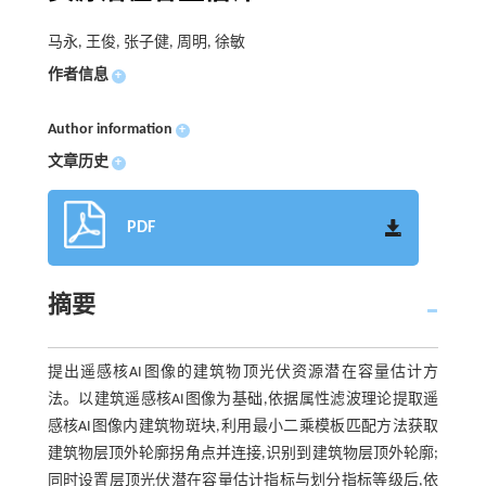
马永, 王俊, 张子健, 周明, 徐敏
作者信息
+
Author information
+
文章历史
+
PDF
摘要
提出遥感核AI图像的建筑物顶光伏资源潜在容量估计方
法。以建筑遥感核AI图像为基础,依据属性滤波理论提取遥
感核AI图像内建筑物斑块,利用最小二乘模板匹配方法获取
建筑物层顶外轮廓拐角点并连接,识别到建筑物层顶外轮廓;
同时设置层顶光伏潜在容量估计指标与划分指标等级后,依