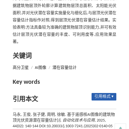
据建筑物层顶外轮廓计算建筑物层顶总面积、太阳能光伏
面积,并对光伏潜在容量实施量化与细化后,与层顶光伏潜在
容量估计指标作对照,得到层顶光伏潜在容量估计结果。实
验表明:方法具备较为准确的建筑物层顶识别能力,并可有效
估计层顶光伏潜在容量的丰度、可利用度等,应用效果显
著。
关键词
高分卫星
/
AI图像
/
潜在容量估计
Key words
引用格式 ▾
引用本文
马永, 王俊, 张子健, 周明, 徐敏. 基于遥感核AI图像的建筑物
顶光伏资源潜在容量估计[J].
自动化技术与应用
, 2025,
44(02): 140-144 DOI:10.20033/j.1003-7241.(2025)02-0140-05