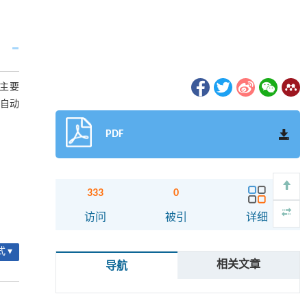
主要
全自动
PDF
333
0
访问
被引
详细
 ▾
相关文章
导航