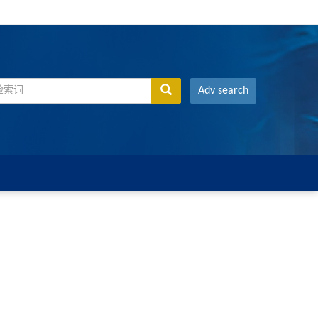
Adv search