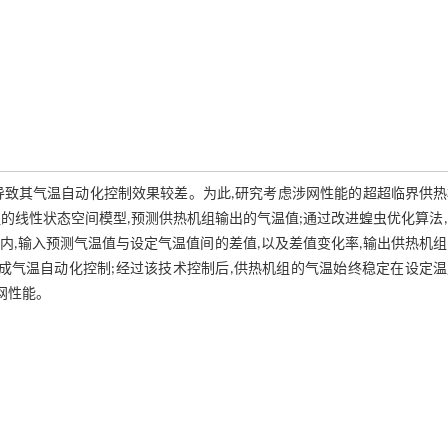
导致其气温自动化控制效果较差。为此,研究考虑涉网性能的超超临界供热
的线性状态空间模型,预测供热机组输出的气温值;通过改进蝗虫优化算法
法内,输入预测气温值与设定气温值间的差值,以及差值变化率,输出供热机
成气温自动化控制;经过该技术控制后,供热机组的气温始终稳定在设定
网性能。