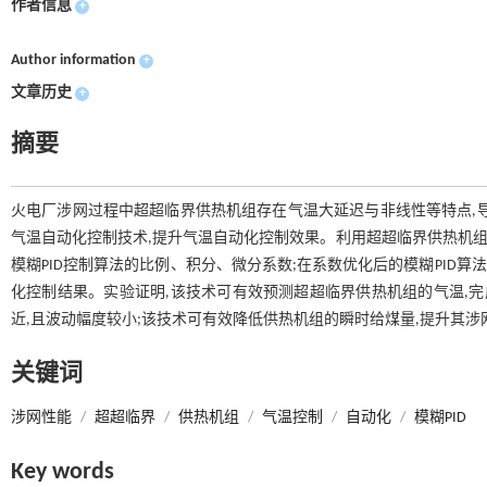
作者信息
+
Author information
+
文章历史
+
摘要
火电厂涉网过程中超超临界供热机组存在气温大延迟与非线性等特点,
气温自动化控制技术,提升气温自动化控制效果。利用超超临界供热机组
模糊PID控制算法的比例、积分、微分系数;在系数优化后的模糊PID算
化控制结果。实验证明,该技术可有效预测超超临界供热机组的气温,完
近,且波动幅度较小;该技术可有效降低供热机组的瞬时给煤量,提升其涉
关键词
涉网性能
/
超超临界
/
供热机组
/
气温控制
/
自动化
/
模糊PID
Key words