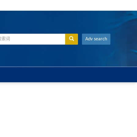
Adv search