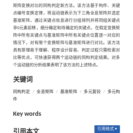
矩阵变换对比的同构判定新方法。该方法基于构件、关键
点编号变换定律，将运动链表示为下三角全息矩阵并选定
基准矩阵，通过关键点信息进行分组排列并将同组关键点
非0元素前移，细分确定和待确定的关键点，在假定变换矩
阵中所有关键点与基准矩阵中所有关键点位置逐一对应的
情况下，对有限个变换矩阵与基准矩阵进行对比。该方法
具有原理易于理解、程序设计容易、判定过程只需检索对
比等优点，可快速获得两个运动链的同构判定结果。对多
个运动链的分析结果表明了该方法的上述特点。
关键词
同构判定
/
全息矩阵
/
基准矩阵
/
多元复铰
/
多元构
件
Key words
引用格式 ▾
引用本文