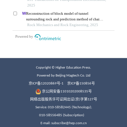
Copyright © Higher Education Press.
Powered by Beijing Magtech Co. Ltd
京ICP备12020869号-1
京ICP备150856号
京公网安备11010202008535号
网络出版服务许可证网出证(京)字第127号
Service: 010-58582445 (Technology);
010-58556485 (Subscription)
E-mail: subscribe@hep.com.cn