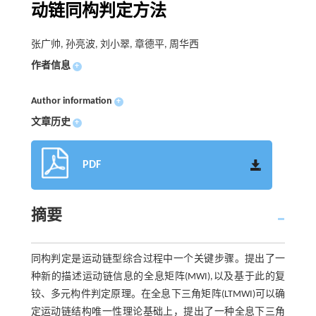
动链同构判定方法
张广帅, 孙亮波, 刘小翠, 章德平, 周华西
作者信息
+
Author information
+
文章历史
+
PDF
摘要
同构判定是运动链型综合过程中一个关键步骤。提出了一
种新的描述运动链信息的全息矩阵(MWI),以及基于此的复
铰、多元构件判定原理。在全息下三角矩阵(LTMWI)可以确
定运动链结构唯一性理论基础上，提出了一种全息下三角