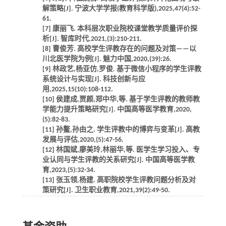
解策略[J]. 宁波大学学报(教育科学版),2025,47(4):52-
61.
[7] 康丽飞. 本科层次职业院校课堂教学质量评价探
析[J]. 智库时代,2021,(3):210-211.
[8] 曹俊芳. 高校学生评教存在的问题及对策——以
川北医学院为例[J]. 魅力中国,2020,(39):26.
[9] 林政艺,杨亚仿,罗俊. 基于微信小程序的学生评教
系统设计与实现[J]. 科技创新与应
用,2025,15(10):108-112.
[10] 侯建成,贾颜,郑中华,等. 基于学生评教的教师教
学能力提升策略研究[J]. 中国高等医学教育,2020,
(5):82-83.
[11] 孙鳌,孙由之. 学生评教中的博弈与变革[J]. 高教
发展与评估,2020,(5):47-56.
[12] 林国斌,廖美玲,林丽华,等. 医学生学习投入、专
业认同与学生评教的关系研究[J]. 中国高等医学教
育,2023,(5):32-34.
[13] 张玉领,杨建. 高职院校学生评教问题分析及对
策研究[J]. 卫生职业教育,2021,39(2):49-50.