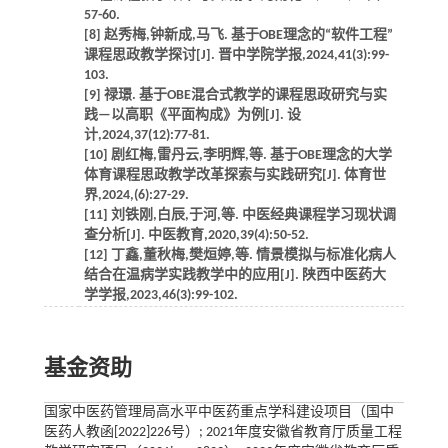
57-60.
[8] 赵秀梅,钟新成,马飞. 基于OBE理念的“软件工程”
课程思政教学探讨[J]. 晋中学院学报,2024,41(3):99-
103.
[9] 禄璟. 基于OBE混合式教学的课程思政研究与实
践—以高职《平面构成》为例[J]. 设
计,2024,37(12):77-81.
[10] 剧红梅,雷丹云,李明辉,等. 基于OBE理念的大学
体育课程思政教学改革探索与实践研究[J]. 体育世
界,2024,(6):27-29.
[11] 刘铁刚,白辰,于河,等. 中医经典课程学习现状调
查分析[J]. 中医教育,2020,39(4):50-52.
[12] 丁鑫,董秋梅,樊烜婷,等. 情景模拟与标准化病人
结合在温病学实践教学中的应用[J]. 陕西中医药大
学学报,2023,46(3):99-102.
基金资助
国家中医药管理局高水平中医药重点学科建设项目（国中
医药人教函[2022]226号）; 2021年度安徽省教育厅质量工程