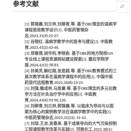
参考文献
[1] 郭锦晨,刘兰林,刘柳青,等. 基于OBE理念的温病学
课程思政教学设计[J]. 中医药管理杂
志,2023,31(9):25-27.
[2] 谷晓红. 温病学教学中的思考与建议[J]. 中医教
育,2022,41(2):43-46.
[3] 郑春燕,胡华科,李晓俞. 基于OBE的地方院校GIS
专业线上课程资源网站建设探索[J]. 嘉应学院学
报,2024,42(3):78-83.
[4] 孙美灵,解红超,张思超,等. 基于OBE教育模式的三
层次教学体系在温病学课程中的应用[J]. 中国中医
药现代远程教育,2022,20(8):23-25.
[5] 刘强,雒成林,马思睿,等. 基于OBE理念的多元化教
学方法在针灸治疗学中的应用[J]. 中医教
育,2024,43(4):93-96,120.
[6] 刘柳青,刘兰林,郭锦晨,等. 以临床为导向与以医
案为核心的案例教学法在温病学教学中的实践[J].
中医药管理杂志,2023,31(23): 31-33.
[7] 刘琼,王龙,吴春来. 基于成果导向的大气污染控制
工程课程教学改革与实践[J]. 河南化工,2021,38(1):