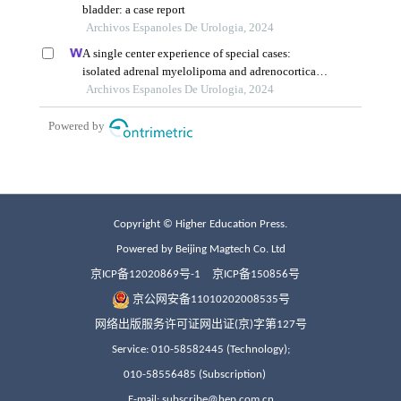
Copyright © Higher Education Press.
Powered by Beijing Magtech Co. Ltd
京ICP备12020869号-1
京ICP备150856号
京公网安备11010202008535号
网络出版服务许可证网出证(京)字第127号
Service: 010-58582445 (Technology);
010-58556485 (Subscription)
E-mail: subscribe@hep.com.cn