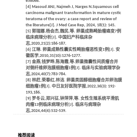
e58068.
[4] Masoud ANJ, Najmeh J, Narges N.Squamous cell
carcinoma malignant transformation in mature cystic
teratoma of the ovary: a case report and review of
the literature[J]. J Med Case Rep, 2024, 18(1): 145.
[5] 郭瑞娜,杨会杰,魏民,等. 卵巢成熟畸胎瘤癌变7例
临床病理分析[J]. 中国妇产科临床杂
志,2020,21(2):186-187.
[6] 江琳. 卵巢成熟性囊实性畸胎瘤恶性变1例[J]. 安
徽医学,2010,31(10):1276-1277.
[7] 金燕,钱梦晔,陈海霞,等.卵巢微囊性间质瘤合并
对侧纤维卵泡膜细胞瘤1例[J]. 临床与实验病理学杂
志,2024,40(7):783-784.
[8] 林荭,荣春红,林洁. 卵巢类固醇细胞瘤合并卵泡膜
细胞瘤1例[J]. 中日友好医院学报,2022,36(3): 192-
193,186.
[9] 罗冬云,郑兴征,钟萍萍,等. 女性生殖系统平滑肌
肉瘤13例临床病理分析[J]. 临床与病理杂
志,2024,44(4):532-539.