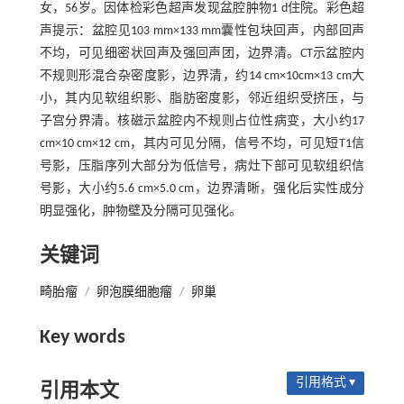
女，56岁。因体检彩色超声发现盆腔肿物1 d住院。彩色超
声提示：盆腔见103 mm×133 mm囊性包块回声，内部回声
不均，可见细密状回声及强回声团，边界清。CT示盆腔内
不规则形混合杂密度影，边界清，约14 cm×10cm×13 cm大
小，其内见软组织影、脂肪密度影，邻近组织受挤压，与
子宫分界清。核磁示盆腔内不规则占位性病变，大小约17
cm×10 cm×12 cm，其内可见分隔，信号不均，可见短T1信
号影，压脂序列大部分为低信号，病灶下部可见软组织信
号影，大小约5.6 cm×5.0 cm，边界清晰，强化后实性成分
明显强化，肿物壁及分隔可见强化。
关键词
畸胎瘤
/
卵泡膜细胞瘤
/
卵巢
Key words
引用格式 ▾
引用本文