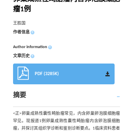
瘤1例
王胜国
作者信息
+
Author information
+
文章历史
+
PDF (3285K)
摘要
<正>卵巢成熟性囊性畸胎瘤常见，内含卵巢卵泡膜细胞瘤
罕见。现报道1例卵巢成熟性囊性畸胎瘤内含卵泡膜细胞
瘤，并探讨其组织学诊断和鉴别诊断要点。1临床资料患者