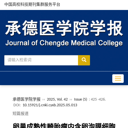
中国高校科技期刊集群服务平台
Toggle
承德医学院学报
››
2025, Vol. 42
››
Issue (5)
: 425 -426.
DOI:
10.15921/j.cnki.cyxb.2025.05.013
短篇报道
卵巢成熟性畸胎瘤内含卵泡膜细胞