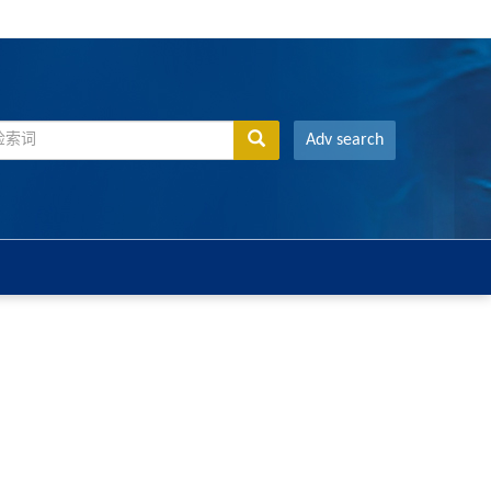
Adv search