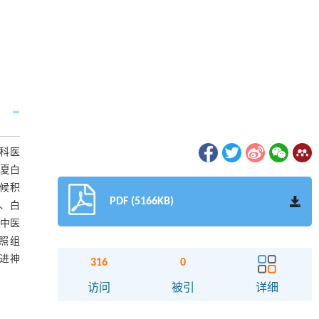
全科医
半夏白
证候积
PDF (5166KB)
）、白
后中医
对照组
促进神
316
0
访问
被引
详细