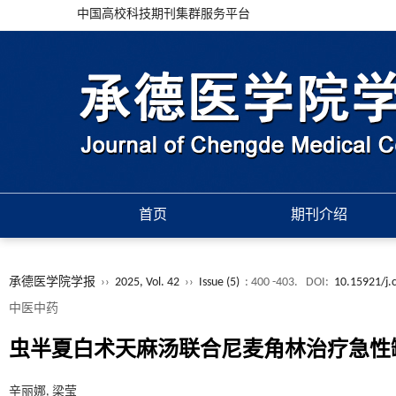
中国高校科技期刊集群服务平台
首页
期刊介绍
承德医学院学报
››
2025, Vol. 42
››
Issue (5)
: 400 -403.
DOI:
10.15921/j.
中医中药
虫半夏白术天麻汤联合尼麦角林治疗急性
辛丽娜, 梁莹