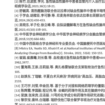
[2] 陈竹,范波胜,李光. 急性缺血性脑卒中患者血管内介入治疗后
经病学杂志,2023,36(1):18-21.
[3] 舒毓高. 清热醒脑汤联合依达拉奉对缺血性脑卒中患者半暗带神经功能的影
[4] 于学会,胡樑臣,李可静,等. 尼麦角林联合依达拉奉右莰醇治
志,2024,26(3):450-453.
[5] 吴晓东,羊子伦,徐立峰,等. 自拟益髓解毒方在急性缺血
医,2023,41(10):158-161.
[6] 中华医学会神经病学分会,中华医学会神经病学分会脑血管病学
志,2018,51(9):666-682.
[7] 中国中西医结合学会神经科专业委员会. 中国脑梗死中西医结合诊治指南(
[8] Mistry EA, Yeatts SD, Khatri P, et al.National Institutes of H
Analyzing Change From Baseline[J]. Stroke, 2022, 53(4): 150-155.
[9] 崔娟,崔晨曦,刘长春,等. 血栓通对急性缺血性脑卒中患者NIHSS评分
3962,3977.
[10] 董海燕,王崇,吕莉丽,等. 奥扎格雷钠联合支架取栓治疗急性重型
105.
[11] 赵焕东,丁瑞敏. 半夏白术天麻汤“异病同治”高血压、高脂血症、
2133.
[12] 王巧宇,刘莹,申金田,等. 基于分子对接和网络药理学的僵蚕息风止痉作
[13] 陈辉霞,李国毅,程记伟,等. 全蝎的药理作用及其在脑病中的应用[J]
[14] 梁旗,张来宾,吕洁丽. 川芎的化学成分和药理作用研究进展[J]. 新乡
[15] 黎宗宝,唐林,白瑞娜. 瑞舒伐他汀联合替罗非班治疗对急性缺血
学,2022,44(14):1565-1568,1573.