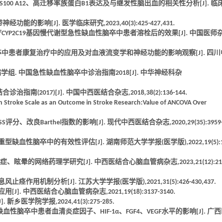
S100 A12、高迁移率族蛋白B1表达及与继发性脑出血的相关性分析[J]. 临
响[J]. 医学临床研究,2023,40(3):425-427,431.
疗CYP2C19基因慢代谢型急性缺血性脑卒中患者溶栓后的效果[J]. 中国医师
性脑卒中患者康复治疗中的应用及对血液流变学和神经功能的影响观察[J]. 四川
组. 中国急性缺血性脑卒中诊治指南2018[J]. 中华神经科杂
2017)[J]. 中国中西医结合杂志,2018,38(2):136-144.
ealth Stroke Scale as an Outcome in Stroke Research:Value of ANCOVA Over
、改良Barthel指数的影响[J]. 现代中西医结合杂志,2020,29(35):3959
缺血性脑卒中的有效性评估[J]. 湖南师范大学学报(医学版),2022,19(5):1
眩晕的网络药理学研究[J]. 中西医结合心脑血管病杂志,2023,21(12):212
用机制分析[J]. 江苏大学学报(医学版),2021,31(5):426-430,437.
. 中西医结合心脑血管病杂志,2021,19(18):3137-3140.
医学院学报,2024,41(3):275-285.
性脑卒中患者血清炎症因子、HIF-1α、FGF4、VEGF水平的影响[J]. 广