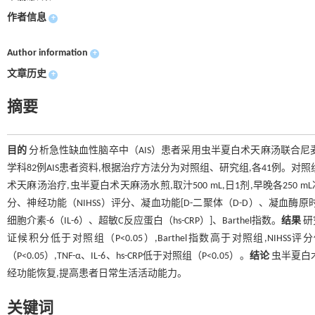
作者信息
+
Author information
+
文章历史
+
摘要
目的
分析急性缺血性脑卒中（AIS）患者采用虫半夏白术天麻汤联合尼
学科82例AIS患者资料,根据治疗方法分为对照组、研究组,各41例。对照
术天麻汤治疗,虫半夏白术天麻汤水煎,取汁500 mL,日1剂,早晚各25
分、神经功能（NIHSS）评分、凝血功能[D-二聚体（D-D）、凝血酶原时
细胞介素-6（IL-6）、超敏C反应蛋白（hs-CRP）]、Barthel指数。
结果
研
证候积分低于对照组（P<0.05）,Barthel指数高于对照组,NIHSS
（P<0.05）,TNF-α、IL-6、hs-CRP低于对照组（P<0.05）。
结论
虫半夏白术
经功能恢复,提高患者日常生活活动能力。
关键词