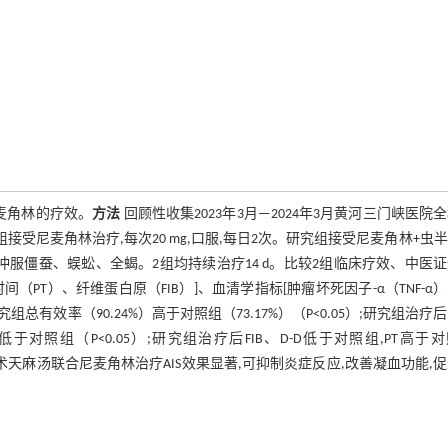
麦角林的疗效。
方法
回顾性收集2023年3月—2024年3月黄河三门峡医院
组接受尼麦角林治疗,每次20 mg,口服,每日2次。研究组接受尼麦角林+虫
0 mL冲服僵蚕、蜈蚣、全蝎。2组均持续治疗14 d。比较2组临床疗效、中医
间（PT）、纤维蛋白原（FIB）]、血清学指标[肿瘤坏死因子-α（TNF-α
究组总有效率（90.24%）高于对照组（73.17%）（P<0.05）;研究组治疗
评分低于对照组（P<0.05）;研究组治疗后FIB、D-D低于对照组,PT高于
天麻汤联合尼麦角林治疗AIS效果显著,可抑制炎症反应,改善凝血功能,