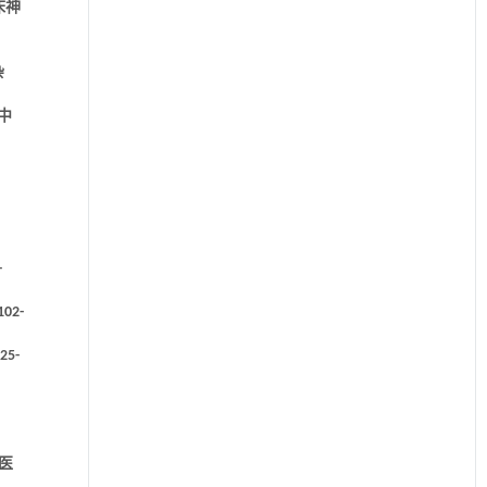
床神
杂
中
-
02-
5-
西医