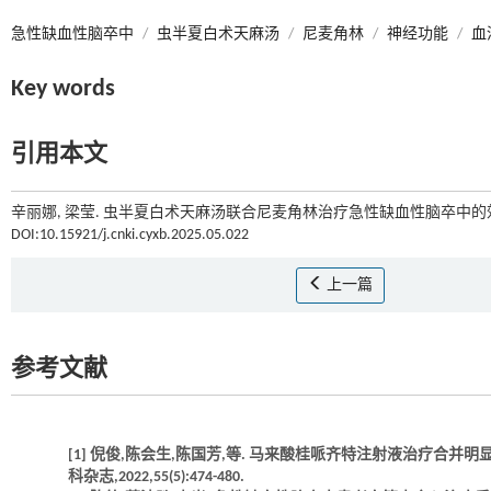
急性缺血性脑卒中
/
虫半夏白术天麻汤
/
尼麦角林
/
神经功能
/
血
Key words
引用本文
辛丽娜, 梁莹. 虫半夏白术天麻汤联合尼麦角林治疗急性缺血性脑卒中的效果
DOI:10.15921/j.cnki.cyxb.2025.05.022
上一篇
参考文献
[1] 倪俊,陈会生,陈国芳,等. 马来酸桂哌齐特注射液治疗合
科杂志,2022,55(5):474-480.