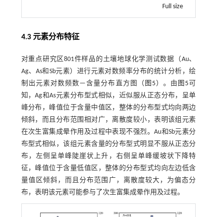
Full size
4.3 元素分布特征
对重点研究区801件样品的土壤地球化学测试数据（Au、
Ag、As和Sb元素）进行元素对数频率分布的统计分析，绘
制出元素对数频数—含量分布直方图（
图5
）。由
图5
可
知，Ag和As元素分布型式相似，近似服从正态分布，呈单
峰分布，峰值位于含量中值区，整体的分布型式均向两边
倾斜，而且分布范围相对广，离散度较小，表明该组元素
在次生富集成晕作用及过程中表现不强烈。Au和Sb元素分
布型式相似，该组元素含量的分布型式明显不服从正态分
布，左侧呈单峰陡崖状上升，右侧呈单峰缓坡状下降特
征，峰值位于含量低值区，整体的分布型式均向左边低含
量值区倾斜，而且分布范围广，离散度较大，为偏态分
布，表明该元素可能参与了次生富集成晕作用及过程。