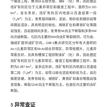
个窿道工程，推测存在隐伏金、锑矿（化）体，因此圈定
找矿有利区位于元素异常区和窿道工程中，面积为0.165
2
km
，呈长条状，找矿有利区内地层以百逢组第一段
1
（T
bf
）为主，发育层间破碎，泥岩、粉砂岩和细砂岩等
2
碎屑岩混杂，具有明显的硅化、褐铁矿化和黄铁矿化等围
岩蚀变，且岩层倾向多变，发育有NE向主干断裂和多条NW
向次级断裂，与区内主要的NW向含矿断裂相同，可为金、
锑成矿提供成矿空间。GXB-3重点研究区分布有大面积的
Au-1元素异常区和Sb-As综合异常区，异常规模大，元素异
常套合好，且具有槽探工程控制金矿（化）体，因此圈定
找矿有利区位于元素异常区、窿道工程和槽探工程中，面
2
积为0.387 km
，呈多边形状，找矿有利区内地层以百逢组
2
第二段（T
bf
）为主，岩性以硅化泥岩和砂岩为主，岩石
2
致密坚硬，发育有硅化、褐铁矿、黄铁矿和毒砂等围岩蚀
变现象，断裂以NE向主干断裂为主，也是区内主要的含矿
断裂。
5 异常查证