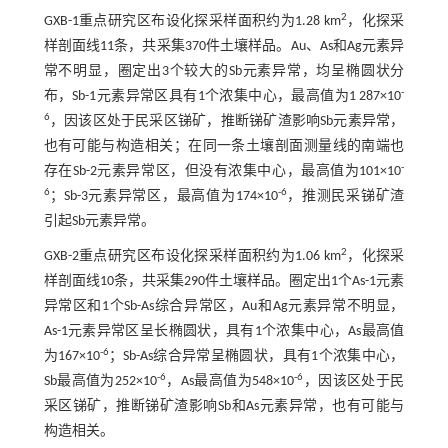
2
GXB-1重点研究区布设化探采样面积约为1.28 km
，化探采
样剖面线11条，共采集370件土壤样品。Au、As和Ag元素异
常不明显，圈定出3个较大的Sb元素异常，均呈椭圆状分
-
布，Sb-1元素异常区具有1个浓集中心，最高值为1 287×10
6
，因该区处于民采区锑矿，推断锑矿渣影响Sb元素异常，
也有可能与构造相关；在同一条土壤剖面测量线的南端也
-
存在Sb-2元素异常区，但没有浓集中心，最高值为101×10
6
-6
；Sb-3元素异常区，最高值为174×10
，推测民采锑矿渣
引起Sb元素异常。
2
GXB-2重点研究区布设化探采样面积约为1.06 km
，化探采
样剖面线10条，共采集290件土壤样品。圈定出1个As-1元素
异常区和1个Sb-As综合异常区，Au和Ag元素异常不明显，
As-1元素异常区呈长椭圆状，具有1个浓集中心，As最高值
-6
为167×10
；Sb-As综合异常呈椭圆状，具有1个浓集中心，
-6
-6
Sb最高值为252×10
，As最高值为548×10
，因该区处于民
采区锑矿，推断锑矿渣影响Sb和As元素异常，也有可能与
构造相关。