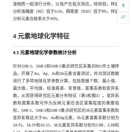
准物质一起进行分析，以免产生批次效应。经检验，样品
分析准确度（
RE
）低于0.04，精密度（
RSD
）低于8%，样品
分析元素合格率大于90%。
4 元素地球化学特征
4.1 元素地球化学参数统计分析
针对GXB-1、GXB-2和GXB-3重点研究区采集的801件土壤样
品，开展了Au、Ag、As和Sb元素含量测试，并对测试数据
进行了多项地球化学参数计算，包括数据个数、最小值、
最大值、平均值、标准离差、背景值、富集系数和变异系
数，从而获得研究区元素分布特征（
表1
和
图3
）。变异系
数和富集系数可作为反映元素在该区富集程度的重要指
标，GXB-1、GXB-2和GXB-3重点研究区的Sb元素富集系数和
变异系数远大于As、Au和Ag元素，Sb元素富集系数分别为
34.91、16.59和50.21，Sb元素变异系数分别为5.88、2.68和