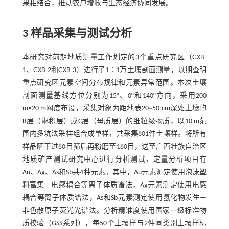
果相结合，推动农户增收与生态经济协同发展。
3 样品采集与测试分析
本研究对前期地质测量工作划定的3个重点研究区（GXB-
1、GXB-2和GXB-3）进行了1∶1万土壤剖面测量，以期查明
重点研究区元素空间分布规律和元素异常范围。本次土壤
剖面测量基线方位分别为15°、0°和140°方向，采用200
m×20 m网度布设，采集对象为距地表20~50 cm深处土壤的
B层（淋积层）或C层（母质层）的细粒级物质，以10 m范
围内多坑法采样组合成单样，共采集801件土壤样。将所有
样品晒干过80目筛后再粉磨至180目，送至广西壮族自治区
地质矿产测试研究中心进行分析测试，定量分析项目有
Au、Ag、As和Sb共4种元素。其中，Au元素测定使用泡沫塑
料富集—电感耦合等离子体质谱法，Ag元素测定使用电感
耦合等离子体质谱法，As和Sb元素测定使用氢化物发生—
非色散原子荧光光谱法。分析精准度使用国家一级标准物
质校验（GSS系列），每50个土壤样与2件同类别土壤样标