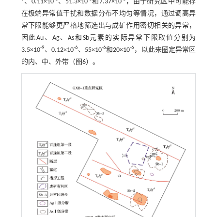
、0.11×10
、51.3×10
和7.37×10
，由于研究区中可能存
在极端异常值干扰和数据分布不均匀等情况，通过调高异
常下限能够更严格地筛选出与成矿作用密切相关的异常，
因此Au、Ag、As和Sb元素的实际异常下限取值分别为
-9
-6
-6
-6
3.5×10
、0.12×10
、55×10
和20×10
，以此来圈定异常区
的内、中、外带（
图6
）。