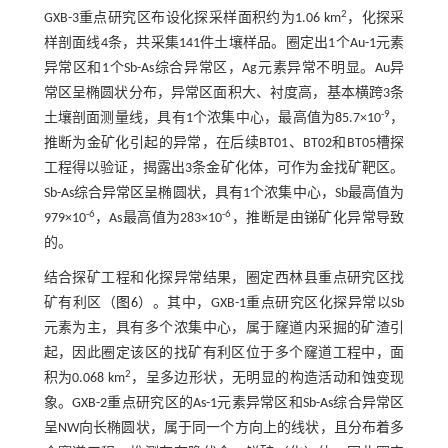
2
GXB-3重点研究区布设化探采样面积约为1.06 km
，化探采
样剖面线4条，共采集141件土壤样品。圈定出1个Au-1元素
异常区和1个Sb-As综合异常区，Ag元素异常不明显。Au异
常区呈椭圆状分布，异常区面积大、衬度高，基本横跨3条
-9
土壤剖面测量线，具有1个浓集中心，最高值为85.7×10
，
推断为金矿化引起的异常，在后续BT01、BT02和BT05槽探
工程得以验证，揭露出3条金矿化体，可作为金找矿靶区。
Sb-As综合异常区呈椭圆状，具有1个浓集中心，Sb最高值为
-6
-6
979×10
，As最高值为283×10
，推断是由锑矿化异常导致
的。
结合探矿工程和化探异常结果，圈定西林县重点研究区找
矿有利区（
图6
）。其中，GXB-1重点研究区化探异常以Sb
元素为主，具有多个浓集中心，属于窿道内采掘的矿渣引
起，因此圈定该区的找矿有利区位于多个窿道工程中，面
2
积为0.068 km
，呈多边形状，无明显的构造活动和蚀变现
象。GXB-2重点研究区的As-1元素异常区和Sb-As综合异常区
呈NW向长椭圆状，属于同一个方向上的线状，且分布着多