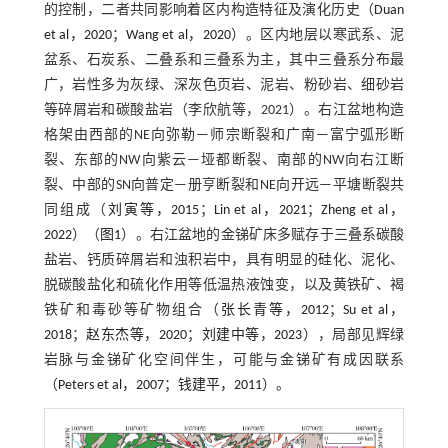
的控制，二者共同影响着区内构造特征及演化历史（
Duan
et al，2020
；
Wang et al，2020
）。区内地层以寒武系、泥
盆系、石炭系、二叠系和三叠系为主，其中三叠系分布最
广，岩性多为灰绿、深灰色页岩、泥岩、粉砂岩、细砂岩
等碎屑岩和碳酸盐岩（李欣航等，2021）。右江盆地构造
格架由西部的NE向弥勒—师宗断裂和广南—富宁弧形断
裂、东部的NW向紫云—垭都断裂、南部的NW向右江断
裂、中部的SN向普定—册亨断裂和NE向开远—平塘断裂共
同组成（
刘寅等，2015
；
Lin et al，2021
；
Zheng et al，
2022
）（
图1
）。右江盆地的金锑矿床多赋存于三叠系碳酸
盐岩、钙质碎屑岩和浊积岩中，具有明显的硅化、泥化、
脱碳酸盐化和硫化作用等低温热液蚀变，以及黄铁矿、褐
铁矿和毒砂等矿物组合（
张长青等，2012
；
Su et al，
2018
；
赵东杰等，2020
；
刘建中等，2023
），局部见辉绿
岩脉与金锑矿化空间伴生，可能与金锑矿有成因联系
（
Peters et al，2007
；
钱建平，2011
）。