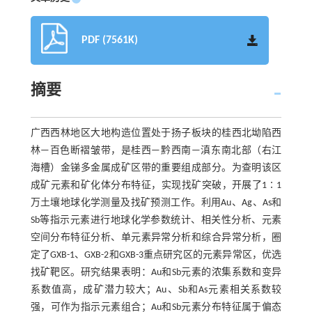
PDF (7561K)
摘要
广西西林地区大地构造位置处于扬子板块的桂西北坳陷西
林—百色断褶皱带，是桂西—黔西南—滇东南北部（右江
海槽）金锑多金属成矿区带的重要组成部分。为查明该区
成矿元素和矿化体分布特征，实现找矿突破，开展了1∶1
万土壤地球化学测量及找矿预测工作。利用Au、Ag、As和
Sb等指示元素进行地球化学参数统计、相关性分析、元素
空间分布特征分析、单元素异常分析和综合异常分析，圈
定了GXB-1、GXB-2和GXB-3重点研究区的元素异常区，优选
找矿靶区。研究结果表明：Au和Sb元素的浓集系数和变异
系数值高，成矿潜力较大；Au、Sb和As元素相关系数较
强，可作为指示元素组合；Au和Sb元素分布特征属于偏态