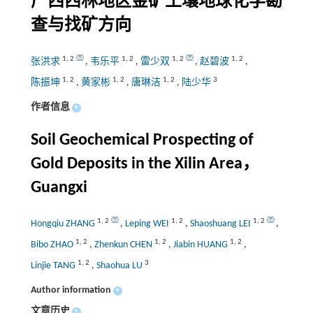
广西西林地区金矿土壤地球化学勘
查与找矿方向
1
,
2
1
,
2
1
,
2
1
,
2
张洪求
,
韦乐平
,
雷少双
,
赵碧波
,
1
,
2
1
,
2
1
,
2
3
陈振坤
,
黄家彬
,
唐琳洁
,
陆少华
作者信息
+
Soil Geochemical Prospecting of
Gold Deposits in the Xilin Area，
Guangxi
1
,
2
1
,
2
1
,
2
Hongqiu ZHANG
,
Leping WEI
,
Shaoshuang LEI
,
1
,
2
1
,
2
1
,
2
Bibo ZHAO
,
Zhenkun CHEN
,
Jiabin HUANG
,
1
,
2
3
Linjie TANG
,
Shaohua LU
Author information
+
文章历史
+