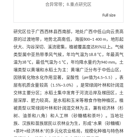
合异常带；8.重点研究区
Full size
研究区位于广西西林县西南部，地处广西中低山向云贵高
原的过渡地带，地势北高南低，海拔800~1 400 m，地形起
伏大、沟谷深切、溪流密集，植被覆盖度达85%以上。气候
类型属中亚热带季风气候，年均气温为18.8 ℃，年最高气
温为38 ℃，最低气温为-1 ℃，年均降水量约为940 mm。土
壤类型以黄壤和水稻土为主：黄壤广泛分布于中低山区，
因铁氧化物水化作用显著，呈酸性（pH值为4.5~5.5），表
层有机质含量较高（1.5%~3.0%），是常绿阔叶林和针阔混
交林主要分区；水稻土集中发育于河流沿岸及梯田区，土
层深厚、肥力较高，是水稻和玉米等粮食作物种植区。植
被类型以常绿阔叶林和针阔混交林为主，兼有经济林（杉
树、油茶和八角）和人工林（砂糖橘和茶叶）。当地壮
族、汉族和苗族居民以农林业为生，形成“水果（砂糖橘）
+茶叶+经济林木”的多元化农业格局，规模化种植与特色林