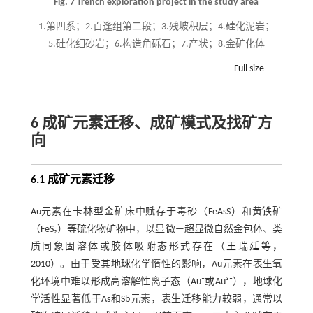
Fig. 7 Trench exploration project in the study area
1.第四系；2.百逢组第二段；3.残坡积层；4.硅化泥岩；
5.硅化细砂岩；6.构造角砾石；7.产状；8.金矿化体
Full size
6 成矿元素迁移、成矿模式及找矿方
向
6.1 成矿元素迁移
Au元素在卡林型金矿床中赋存于毒砂（FeAsS）和黄铁矿
（FeS₂）等硫化物矿物中，以显微—超显微自然金包体、类
质同象固溶体或胶体吸附态形式存在（
王瑞廷等，
2010
）。由于受其地球化学惰性的影响，Au元素在表生氧
化环境中难以形成高溶解性离子态（Au⁺或Au³⁺），地球化
学活性显著低于As和Sb元素，表生迁移能力较弱，通常以