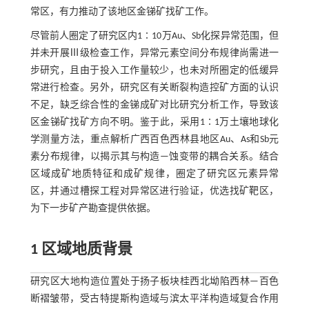
常区，有力推动了该地区金锑矿找矿工作。
尽管前人圈定了研究区内1∶10万Au、Sb化探异常范围，但
并未开展Ⅲ级检查工作，异常元素空间分布规律尚需进一
步研究，且由于投入工作量较少，也未对所圈定的低缓异
常进行检查。另外，研究区有关断裂构造控矿方面的认识
不足，缺乏综合性的金锑成矿对比研究分析工作，导致该
区金锑矿找矿方向不明。鉴于此，采用1∶1万土壤地球化
学测量方法，重点解析广西百色西林县地区Au、As和Sb元
素分布规律，以揭示其与构造—蚀变带的耦合关系。结合
区域成矿地质特征和成矿规律，圈定了研究区元素异常
区，并通过槽探工程对异常区进行验证，优选找矿靶区，
为下一步矿产勘查提供依据。
1 区域地质背景
研究区大地构造位置处于扬子板块桂西北坳陷西林—百色
断褶皱带，受古特提斯构造域与滨太平洋构造域复合作用