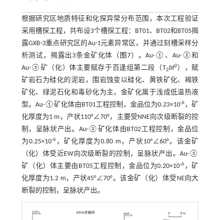
根据研究区地质特征和化探异常分布范围，本次工程验证
采用槽探工程，共布设3个槽探工程：BT01、BT02和BT05揭
露GXB-3重点研究区的Au-1元素异常区，并通过刻槽采样分
析测试，揭露出3条金矿化体（
图7
）。Au-①、Au-②和
2
Au-③矿（化）体主要赋存于百逢组第二段（T
bf
），赋
2
矿岩石为硅化的泥岩，围岩蚀变以硅化、黄铁矿化、褐铁
矿化、绿泥石化和毒砂化为主，金矿化属于浅成低温热液
-6
型。Au-①矿化体由BT01工程控制，金品位为0.23×10
，矿
化厚度为1 m，产状110°∠70°，主要受NNE向次级断裂的控
制，呈脉状产出。Au-②矿化体由BT02工程控制，金品位
-6
为0.25×10
，矿化厚度为0.80 m，产状10°∠60°。该金矿
（化）体受近EW向次级断裂的控制，呈脉状产出。Au-③
-6
矿（化）体主要由BT05工程控制，金品位为0.20×10
，矿
化厚度为1.2 m，产状45°∠70°。该金矿（化）体受NE向大
断裂的控制，呈脉状产出。