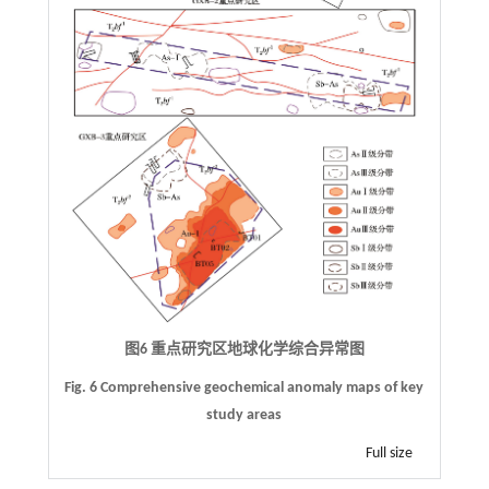
图6 重点研究区地球化学综合异常图
Fig. 6 Comprehensive geochemical anomaly maps of key
study areas
Full size