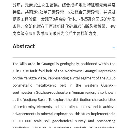
分布，元素发生次生富集。综合成矿地质特征和元素异常
特征，共圈定5处单元素异常，2处综合元素异常，并通过
槽探工程验证，发现了3条金矿化体。根据研究区成矿地质
条件，金矿化赋存于百逢组硅化碎屑岩与断裂接触带，NW
向次级穿层断裂或层间破碎为今后主要找矿方向。
Abstract
The Xilin area in Guangxi is geologically positioned within the
Xilin-Baise fault-fold belt of the Northwest Guangxi Depression
on the Yangtze Plate, representing a vital segment of the Au-Sb
polymetallic metallogenic belt in the western Guangxi-
southwestern Guizhou-southeastern Yunnan region, also known
as the Youjiang Basin. To explore the distribution characteristics
of ore-forming elements and mineralized bodies, and to achieve
advancements in mineral exploration, this study implemented a
1∶10 000 scale soil geochemical survey and prospecting