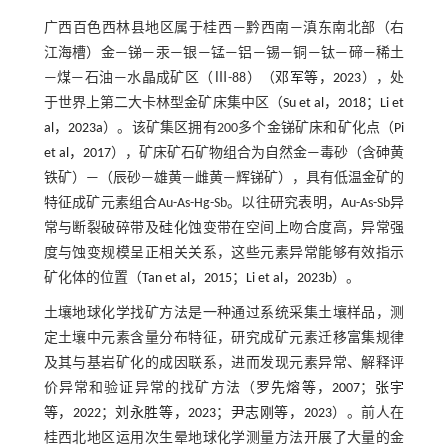
广西百色西林县地区属于桂西—黔西南—滇东南北部（右
江海槽）金—锑—汞—银—锰—铝—锡—铜—钛—碲—稀土
—煤—石油—水晶成矿区（Ⅲ-88）（
邓军等，2023
），处
于世界上第二大卡林型金矿床集中区（
Su et al，2018
；
Li et
al，2023a
）。该矿集区拥有200多个金锑矿床和矿化点（
Pi
et al，2017
），矿床矿石矿物组合为自然金—毒砂（含砷黄
铁矿）—（辰砂—雄黄—雌黄—辉锑矿），具有低温金矿的
特征成矿元素组合Au-As-Hg-Sb。以往研究表明，Au-As-Sb异
常与断裂破碎带及硅化蚀变带在空间上吻合度高，异常强
度与蚀变规模呈正相关关系，这些元素异常能够有效指示
矿化体的位置（
Tan et al，2015
；
Li et al，2023b
）。
土壤地球化学找矿方法是一种通过系统采集土壤样品，测
定土壤中元素含量分布特征，研究成矿元素迁移富集规律
及其与基岩矿化的成因联系，进而发现元素异常、解释评
价异常和验证异常的找矿方法（
罗先熔等，2007
；
张宇
等，2022
；
刘永胜等，2023
；
尹志刚等，2023
）。前人在
桂西北地区运用次生晕地球化学测量方法开展了大量的金