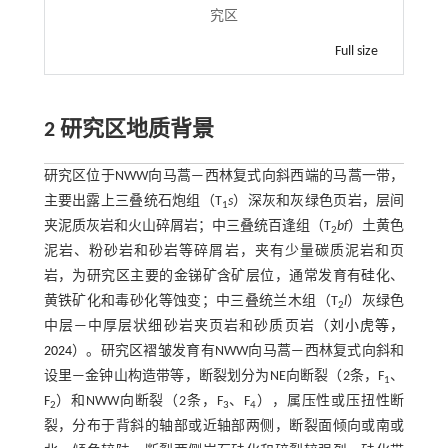
究区
Full size
2 研究区地质背景
研究区位于NWW向马蒿—西林复式向斜西端的马蒿一带，
主要出露上三叠统石炮组（T
s
）深灰和灰绿色页岩，层间
1
夹泥质灰岩和火山碎屑岩；中三叠统百逢组（T
bf
）土黄色
2
泥岩、粉砂岩和砂岩等碎屑岩，夹有少量碳质泥岩和页
岩，为研究区主要的金锑矿含矿层位，通常发育有硅化、
黄铁矿化和毒砂化等蚀变；中三叠统兰木组（T
l
）灰绿色
2
中层—中厚层状细砂岩夹页岩和砂质页岩（
刘小虎等，
2024
）。研究区褶皱发育有NWW向马蒿—西林复式向斜和
设里—金钟山构造带等，断裂划分为NE向断裂（2条，F
、
1
F
）和NWW向断裂（2条，F
、F
），属压性或压扭性断
2
3
4
裂，分布于背斜的轴部或近轴部两侧，断裂面倾向或南或