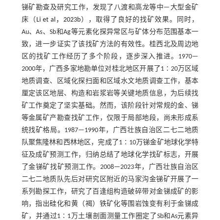
锑矿勘查及研究工作，发现了八渡和高龙等中—大型金矿
床（
Li et al，2023b
），取得了良好的找矿效果。同时，
Au、As、Sb和Ag等元素化探异常区与矿体分布范围基本一
致，进一步证实了该找矿方法的有效性。桂西北及周边地
区的找矿工作经历了多个阶段，逐步深入推进。1970—
2000年，广西多家地勘单位对桂北地区开展了1∶20万区域
地质调查、区域化探扫面和区域水文地质调查工作，基本
厘定该区地层、构造和岩浆岩等关键地质信息，为后续找
矿工作奠定了坚实基础。然而，该阶段针对常规的金、锑
等金属矿产勘查找矿工作，仅限于局部地段，尚未形成系
统找矿格局。1987—1990年，广西壮族自治区二七二地质
队聚焦隆林和西林地区，完成了1∶10万锑金矿地球化学特
征及成矿预测工作，归纳总结了地球化学找矿标志，开展
了金锑矿找矿预测工作。2008—2023年，广西壮族自治区
二七二地质队先后对研究区附近的马家沟金锑矿开展了一
系列勘探工作，研究了百逢组构造破碎带对金锑成矿的影
响，指出硅化和黄（褐）铁矿化等围岩蚀变有利于金锑成
矿，并通过1∶1万土壤剖面测量工作圈定了Sb和As元素异