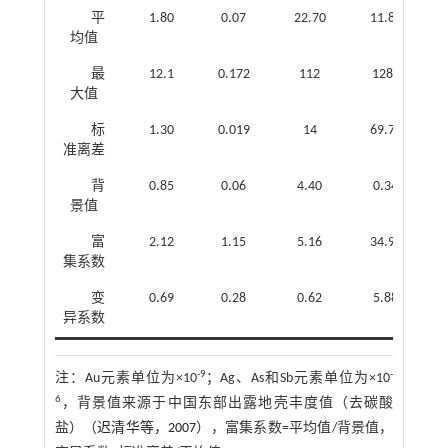
平
1.80
0.07
22.70
11.87
均值
最
12.1
0.172
112
1287
大值
标
1.30
0.019
14
69.77
准离差
背
0.85
0.06
4.40
0.34
景值
富
2.12
1.15
5.16
34.91
集系数
变
0.69
0.28
0.62
5.88
异系数
-9
-
注：
Au元素单位为×10
；Ag、As和Sb元素单位为×10
6
，背景值来源于中国东部出露地壳丰度值（去碳酸
盐）（
迟清华等，2007
），富集系数=平均值/背景值，