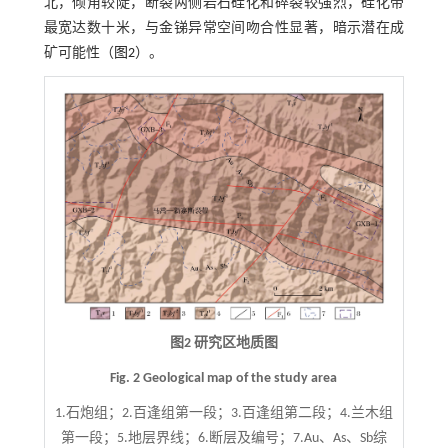
北，倾角较陡，断裂两侧岩石硅化和碎裂较强烈，硅化带
最宽达数十米，与金锑异常空间吻合性显著，暗示潜在成
矿可能性（
图2
）。
图2 研究区地质图
Fig. 2 Geological map of the study area
1.石炮组；2.百逢组第一段；3.百逢组第二段；4.兰木组
第一段；5.地层界线；6.断层及编号；7.Au、As、Sb综