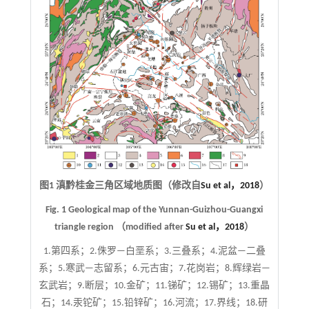
图1 滇黔桂金三角区域地质图（修改自
Su et al，2018
）
Fig. 1 Geological map of the Yunnan-Guizhou-Guangxi
triangle region （modified after
Su et al，2018
）
1.第四系；2.侏罗—白垩系；3.三叠系；4.泥盆—二叠
系；5.寒武—志留系；6.元古宙；7.花岗岩；8.辉绿岩—
玄武岩；9.断层；10.金矿；11.锑矿；12.锡矿；13.重晶
石；14.汞铊矿；15.铅锌矿；16.河流；17.界线；18.研