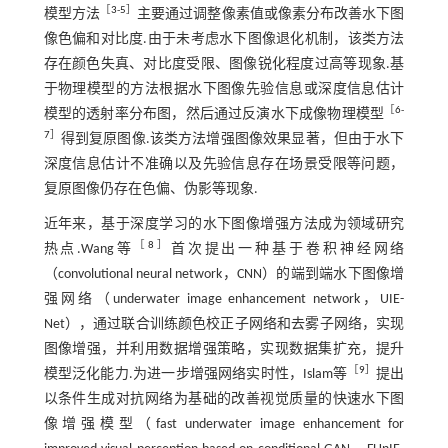
［
3
-
5
］
模型方法
主要通过调整像素值或像素分布改善水下图
像色偏和对比度.由于未考虑水下图像退化机制，该类方法
存在颜色失真、对比度受限、图像锐化程度过高等现象.基
于物理模型的方法根据水下图像先验信息或深度信息估计
［
6
-
模型的透射率分布图，然后通过反演水下成像物理模型
7
］
得到复原图像.该类方法增强图像效果显著，但由于水下
深度信息估计不准确以及先验信息存在场景受限等问题，
复原图像仍存在色偏、伪影等现象.
近年来，基于深度学习的水下图像增强方法成为领域研究
［
8
］
热点.Wang等
首次提出一种基于卷积神经网络
（convolutional neural network，CNN）的端到端水下图像增
强网络（underwater image enhancement network，UIE-
Net），通过联合训练颜色校正子网络和去雾子网络，实现
图像增强，并利用数据增强策略，实现数据集扩充，提升
［
9
］
模型泛化能力.为进一步增强网络实时性，Islam等
提出
以条件生成对抗网络为基础的改善视觉质量的快速水下图
像增强模型（fast underwater image enhancement for