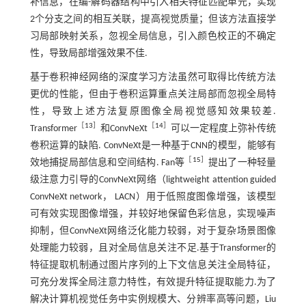
补信息，在编-解码器结构中引入相关特征匹配单元，实现
2个分支之间的相互关联，提高视觉质量；但该方法直接学
习局部映射关系，忽视全局信息，引入颜色校正的不确定
性，导致局部增强效果不佳.
基于卷积神经网络的深度学习方法虽然可取得比传统方法
更优的性能，但由于卷积运算重点关注局部而忽视全局特
性，导致上述方法复原图像全局视觉感知效果较差.
［
13
］
［
14
］
Transformer
和ConvNeXt
可以一定程度上弥补传统
卷积运算的缺陷. ConvNeXt是一种基于CNN的模型，能够有
［
15
］
效地捕捉局部信息和空间结构. Fan等
提出了一种轻量
级注意力引导的ConvNeXt网络（lightweight attention guided
ConvNeXt network， LACN）用于低照度图像增强，该模型
可有效实现图像增强，并较好地保留色彩信息，实现噪声
抑制，但ConvNeXt网络泛化能力较弱，对于复杂场景图像
处理能力较弱，且对全局信息关注不足.基于Transformer的
特征提取机制通过图片序列的上下文信息关注全局特征，
可充分发挥全局注意力特性，有效提升特征提取能力.为了
解决计算机视觉任务中实例规模大、分辨率高等问题，Liu