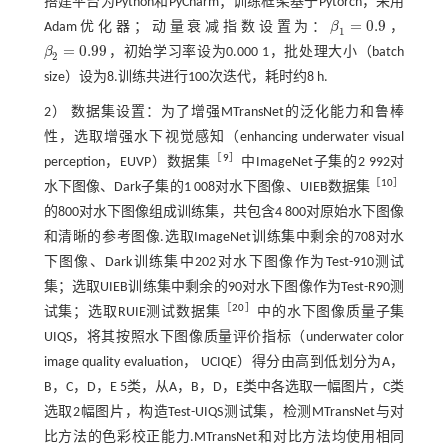
搭建平台为Python和PyCharm；训练框架基于Pytorch，采用
=
0.9
Adam优化器；动量衰减指数设置为：
β
，
β
1
=
0.9
1
=
0.99
β
，初始学习率设为0.000 1，批处理大小（batch
β
2
=
0.99
2
size）设为8.训练共进行100次迭代，耗时约8 h.
2） 数据集设置：为了增强MTransNet的泛化能力和鲁棒
性，选取增强水下视觉感知（enhancing underwater visual
［
9
］
perception，EUVP）数据集
中ImageNet子集的2 992对
［
10
］
水下图像、Dark子集的1 008对水下图像、UIEB数据集
的800对水下图像组成训练集，共包含4 800对原始水下图像
和清晰的参考图像.选取ImageNet训练集中剩余的708对水
下图像、Dark训练集中202对水下图像作为Test-910测试
集；选取UIEB训练集中剩余的90对水下图像作为Test-R90测
［
20
］
试集；选取RUIE测试数据集
中的水下图像质量子集
UIQS，将其按照水下图像质量评价指标（underwater color
image quality evaluation， UCIQE）得分由高到低划分为A，
B，C，D，E 5类，从A，B，D，E类中各选取一幅图片，C类
选取2幅图片，构造Test-UIQS测试集，检测MTransNet与对
比方法的色彩校正能力.MTransNet和对比方法均使用相同