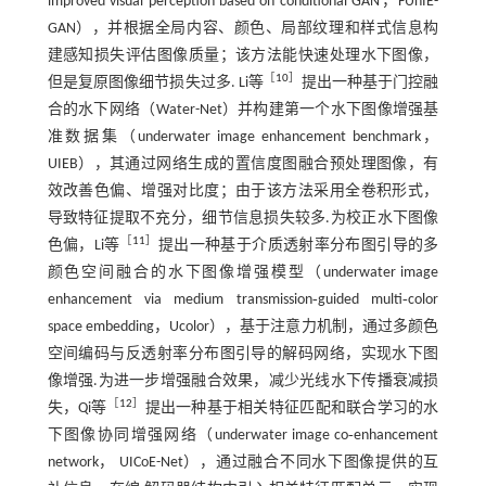
improved visual perception based on conditional GAN，FUnIE-
GAN），并根据全局内容、颜色、局部纹理和样式信息构
建感知损失评估图像质量；该方法能快速处理水下图像，
［
10
］
但是复原图像细节损失过多. Li等
提出一种基于门控融
合的水下网络（Water-Net）并构建第一个水下图像增强基
准数据集（underwater image enhancement benchmark，
UIEB），其通过网络生成的置信度图融合预处理图像，有
效改善色偏、增强对比度；由于该方法采用全卷积形式，
导致特征提取不充分，细节信息损失较多.为校正水下图像
［
11
］
色偏，Li等
提出一种基于介质透射率分布图引导的多
颜色空间融合的水下图像增强模型（underwater image
enhancement via medium transmission‑guided multi‑color
space embedding，Ucolor），基于注意力机制，通过多颜色
空间编码与反透射率分布图引导的解码网络，实现水下图
像增强.为进一步增强融合效果，减少光线水下传播衰减损
［
12
］
失，Qi等
提出一种基于相关特征匹配和联合学习的水
下图像协同增强网络（underwater image co‑enhancement
network， UICoE-Net），通过融合不同水下图像提供的互