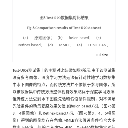
图6 Test-R90数据集对比结果
Fig.6 Comparison results of Test-R90 dataset
（a）—原始图像； （b）—fusion-based； （c）—
Retinex-based； （d）—MMLE； （e）—FUnIE-GAN；
Full size
Test-UIQS测试集上的主观对比结果如
图7
所示.由于该测试集
没有参考图像，深度学习方法无法有针对性地学习数据集
中水下图像的特点，而传统方法并不依赖于参考图像，所
以该数据集中传统方法整体视觉效果略优于深度学习方法.
但传统方法受到水下图像先验和假设条件限制，对不满足
先验条件的场景复原效果欠佳.如fusion-based方法（
图7
b第
3，4幅图像）和Retinex-based方法（
图7
c第3，4，5幅图
像）得到的图像均存在色偏.MMLE方法假设条件符合大多
数水下环境，但综合考虑Test-R90，Test-910数据集实验结