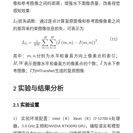
像和参考图像之间的距离，增强水下图像质量，改善视觉
感知效果.
L
损失函数：通过逐点计算复原图像和参考图像像素之间
L
2
2
的差异来约束图像信息损失，可表示为
H
W
（11）
∑
∑
ˆ
2
1
=
(
(
,
)
−
(
,
)
)
.
L
I
m
n
I
m
n
L
2
=
1
H
W
∑
m
=
1
H
∑
n
=
1
W
(
I
^
(
m
,
n
)
-
I
(
m
,
n
)
)
2
.
2
H
W
=
1
=
1
m
n
,
其中：
m
n
分别为水平和垂直方向上像素点的索引；
m
,
n
ˆ
,
H
W
表示图像水平和垂直方的像素点的个数；
I
为水下参
H
,
W
I
^
考图像；
I
为MTransNet生成的复原图像.
I
2 实验与结果分析
2.1 实验设置
1） 实验环境配置：Intel（R） Xeon（R）i7-12700 k处理
器，5.0 GHz主频和NVIDIA RTX3090 GPU，编程语言和模型