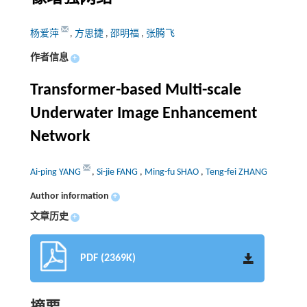
杨爱萍
,
方思捷
,
邵明福
,
张腾飞
作者信息
+
Transformer-based Multi-scale
Underwater Image Enhancement
Network
Ai-ping YANG
,
Si-jie FANG
,
Ming-fu SHAO
,
Teng-fei ZHANG
Author information
+
文章历史
+
PDF (2369K)