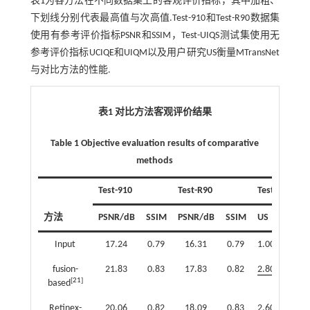
表1
为各方法在不同数据集上的客观评价指标，其中加粗、
下划线分别代表最高值与次高值.Test-910和Test-R90数据集
使用有参考评价指标PSNR和SSIM，Test-UIQS测试集使用无
参考评价指标UCIQE和UIQM以及用户研究US衡量MTransNet
与对比方法的性能.
表1 对比方法客观评价结果
Table 1 Objective evaluation results of comparative
methods
Test-910
Test-R90
Test-UIQS
方法
PSNR/dB
SSIM
PSNR/dB
SSIM
US
UCIQ
Input
17.24
0.79
16.31
0.79
1.00
0.48
fusion-
21.83
0.83
17.83
0.82
2.80
0.62
[
21
]
based
Retinex-
20.06
0.82
18.09
0.83
2.60
0.71