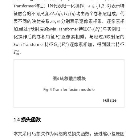
I
N
∈
{
1,2
,
3
}
Transformer特征；
代表归一化操作；
s
表示特
I
N
s
∈
{
1,2
,
3
}
(
)
,
(
)
征融合的不同尺度.
G
g
G
g
均由两个卷积层组成，代
G
γ
(
g
)
,
G
β
(
g
)
γ
β
⊗
,
⊕
表不同的映射关系.
分别表示逐像素相乘、逐像素相
⊗
,
⊕
s
(
)
加.经过
γ
映射层的Swin Transformer特征
G
F
与实例归一
γ
G
γ
(
F
t
s
)
t
γ
s
化操作后的卷积特征
F
逐像素相乘，与经过
β
映射层的
F
c
s
β
c
s
(
)
Swin Transformer特征
G
F
逐像素相加，得到融合特征
G
β
(
F
t
s
)
t
β
s
F
.
F
m
s
m
图4 转移融合模块
Fig.4 Transfer fusion module
Full size
1.4 损失函数
本文采用
L
损失作为网络的总损失函数，通过缩小复原图
L
2
2