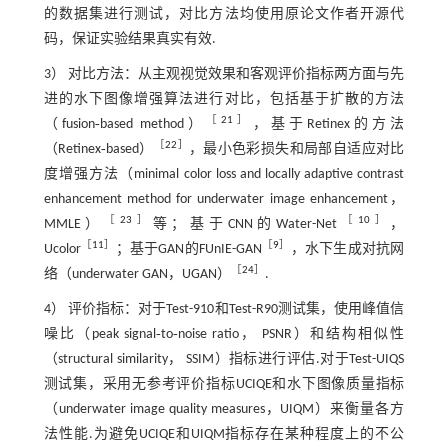
的数据集进行测试，对比方法均使用原论文作者开源代
码，保证实验结果真实有效.
3） 对比方法：从主观视觉效果和客观评价指标两方面与先
进的水下图像增强算法进行对比，包括基于扩散的方法
［
21
］
（fusion‑based method）
，基于Retinex的方法
［
22
］
（Retinex‑based）
，最小色彩损失和局部自适应对比
度增强方法（minimal color loss and locally adaptive contrast
enhancement method for underwater image enhancement，
［
23
］
［
10
］
MMLE）
等；基于CNN的Water-Net
，
［
11
］
［
9
］
Ucolor
；基于GAN的FUnIE-GAN
，水下生成对抗网
［
24
］
络（underwater GAN，UGAN）
.
4） 评价指标：对于Test-910和Test-R90测试集，使用峰值信
噪比（peak signal‑to‑noise ratio， PSNR）和结构相似性
（structural similarity， SSIM）指标进行评估.对于Test-UIQS
测试集，采用无参考评价指标UCIQE和水下图像质量指标
（underwater image quality measures，UIQM）来衡量各方
法性能.为避免UCIQE和UIQM指标存在某种程度上的不公