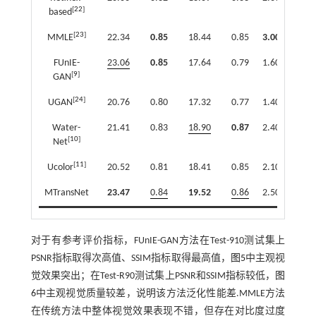
[
22
]
based
[
23
]
MMLE
22.34
0.85
18.44
0.85
3.00
0.64
FUnIE-
23.06
0.85
17.64
0.79
1.60
0.55
[
9
]
GAN
[
24
]
UGAN
20.76
0.80
17.32
0.77
1.40
0.51
Water-
21.41
0.83
18.90
0.87
2.40
0.56
[
10
]
Net
[
11
]
Ucolor
20.52
0.81
18.41
0.85
2.10
0.53
MTransNet
23.47
0.84
19.52
0.86
2.50
0.62
对于有参考评价指标，FUnIE-GAN方法在Test-910测试集上
PSNR指标取得次高值、SSIM指标取得最高值，
图5
中主观视
觉效果突出；在Test-R90测试集上PSNR和SSIM指标较低，
图
6
中主观视觉质量较差，说明该方法泛化性能差.MMLE方法
在传统方法中整体视觉效果表现不错，但存在对比度过度