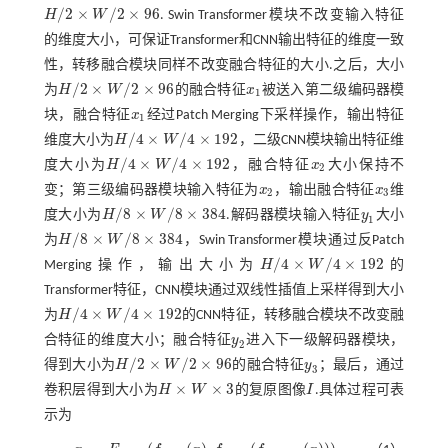
/
2
×
/
2
×
96
H
W
. Swin Transformer模块不改变输入特征
H
/
2
×
W
/
2
×
96
的维度大小，可保证Transformer和CNN输出特征的维度一致
性，转移融合模块同样不改变融合特征的大小.之后，大小
/
2
×
/
2
×
96
为
H
W
的融合特征
x
被送入第二级编码器模
H
/
2
×
W
/
2
×
96
x
1
1
块，融合特征
x
经过Patch Merging下采样操作，输出特征
x
1
1
/
4
×
/
4
×
192
维度大小为
H
W
，二级CNN模块输出特征维
H
/
4
×
W
/
4
×
192
/
4
×
/
4
×
192
度大小为
H
W
，融合特征
x
大小保持不
H
/
4
×
W
/
4
×
192
x
2
2
变；第三级编码器模块输入特征为
x
，输出融合特征
x
维
x
2
x
3
2
3
/
8
×
/
8
×
384
度大小为
H
W
.解码器模块输入特征
y
大小
H
/
8
×
W
/
8
×
384
y
1
1
/
8
×
/
8
×
384
为
H
W
，Swin Transformer模块通过反Patch
H
/
8
×
W
/
8
×
384
/
4
×
/
4
×
192
Merging操作，输出大小为
H
W
的
H
/
4
×
W
/
4
×
192
Transformer特征，CNN模块通过双线性插值上采样得到大小
/
4
×
/
4
×
192
为
H
W
的CNN特征，转移融合模块不改变融
H
/
4
×
W
/
4
×
192
合特征的维度大小；融合特征
y
进入下一级解码器模块，
y
2
2
/
2
×
/
2
×
96
得到大小为
H
W
的融合特征
y
；最后，通过
H
/
2
×
W
/
2
×
96
y
3
3
×
×
3
卷积层得到大小为
H
W
的复原图像
I
.具体过程可表
H
×
W
×
3
I
示为