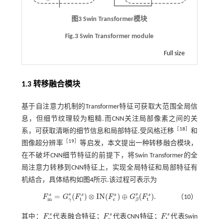
图3 Swin Transformer模块
Fig.3 Swin Transformer module
Full size
1.3 转移融合模块
基于自注意力机制的Transformer特征可获取大范围全局信
息，但细节纹理较为粗糙.而CNN关注局部像素之间的关
［
18
］
系，可获取清晰的细节信息和局部特征.受风格迁移
和
［
19
］
图像超分辨率
等启发，本文提出一种转移融合模块，
在不破坏CNN细节特征的前提下，将Swin Transformer的全
局注意力转移到CNN特征上，实现全局特征和局部特征有
机结合，具体结构如
图4
所示.该过程可表示为
s
s
s
s
s
s
=
(
)
⊗
I
N
(
)
⊕
(
)
F
G
F
F
G
F
.
（10）
m
t
c
t
F
m
s
=
G
γ
s
(
F
t
s
)
⊗
I
N
(
F
c
s
)
⊕
G
β
s
(
F
t
s
)
γ
β
s
s
s
其中：
F
代表融合特征；
F
代表CNN特征；
F
代表Swin
F
m
s
F
c
s
F
t
s
m
c
t