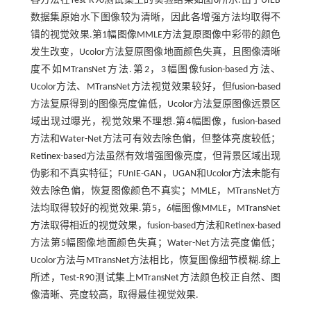
各方法在Test-R90测试集上的实验结果如
图6
所示.由于UIEB
数据集原始水下图像较为清晰，因此各增强方法均取得不
错的视觉效果.第1幅图像MMLE方法复原图像中彩带的颜色
发生改变，Ucolor方法复原图像地面颜色失真，且图像清晰
度不如MTransNet方法.第2，3幅图像fusion-based方法、
Ucolor方法、MTransNet方法视觉效果较好，但fusion-based
方法复原得到的图像亮度偏低，Ucolor方法复原图像远景区
域出现过曝光，视觉效果不理想.第4幅图像，fusion-based
方法和Water-Net方法可有效去除色偏，但整体亮度较低；
Retinex-based方法虽然有效增强图像亮度，但背景区域出现
伪影和不真实特征；FUnIE-GAN，UGAN和Ucolor方法未能有
效去除色偏，恢复图像颜色不真实；MMLE，MTransNet方
法均取得较好的视觉效果.第5，6幅图像MMLE，MTransNet
方法取得相近的视觉效果，fusion-based方法和Retinex-based
方法第5幅图像地面颜色失真；Water-Net方法亮度偏低；
Ucolor方法与MTransNet方法相比，恢复图像细节模糊.综上
所述，Test-R90测试集上MTransNet方法颜色校正自然、图
像清晰、亮度较高，取得最佳视觉效果.