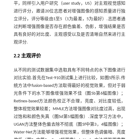
平，同样引入用户研究（user study，US）对主观视觉感知
进行评分，邀请20位志愿者对增强图像的感知质量进行独
立评分，评分等级由1至5（1为最差，5为最好）.志愿者通
过判断增强图像是否存在颜色偏差、伪影，增强结果是否
具有良好的对比度、主观感受以及是否清晰自然来进行主
观评分.
2.2 主观评价
从不同的测试数据集中选取具有不同特点的水下图像进行
对比实验.首先在Test-910测试集上进行比较，如
图5
所示.传
统方法中fusion‑based方法取得最好的视觉效果，但对于弱
光条件下的水下图像增强效果不佳（
图5
b第6幅图像）；
Retinex‑based方法颜色校正不合理，亮度、对比度较低，
整体视觉效果较差；MMLE方法增强图像对比度过高，出现
过饱和和颜色失真（
图5
d第5幅图像）.深度学习方法中，
UGAN方法整体色偏去除不彻底（
图5
f中第3，4幅图像）；
Water-Net方法能够增强视觉效果，但整体色调偏暗、亮度