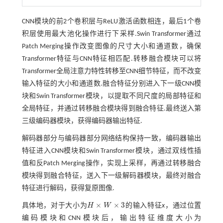
CNN模块的前2个卷积层与ReLU激活函数相连，最后1个卷
积层使用最大池化操作进行下采样.Swin Transformer通过
Patch Merging操作改变图像的尺寸大小和通道数，确保
Transformer特征与CNN特征相匹配.转移融合模块可以将
Transformer全局注意力特性转移至CNN细节特征，而不改变
输入特征的大小和通道数.融合特征分别进入下一级CNN模
块和Swin Transformer模块，以提取不同尺度的局部特征和
全局特征，并通过转移融合模块得到融合特征.最终送入第
三级编码器模块，获得编码器输出特征.
解码器部分与编码器部分网络结构保持一致，编码器输出
特征进入CNN模块和Swin Transformer模块，通过双线性插
值和反Patch Merging操作，实现上采样，再通过转移融合
模块得到融合特征，送入下一级解码器模块，最终对融合
特征进行解码，获得复原图像.
×
×
3
具体地，对于大小为
H
W
的输入特征
x
，通过位置
H
×
W
×
3
编码模块和CNN模块后，输出特征维度大小为