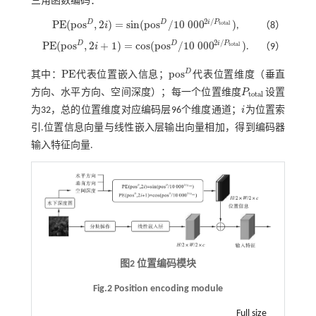
三角函数编码：
2
/
i
P
P
E
(
p
o
s
,
2
)
=
s
i
n
(
p
o
s
/
10
000
)
D
D
t
o
t
a
l
i
,
（8）
P
E
(
p
o
s
D
,
2
i
)
=
s
i
n
(
p
o
s
D
/
10
000
2
i
/
P
t
o
t
a
l
)
2
/
i
P
P
E
(
p
o
s
,
2
+
1
)
=
c
o
s
(
p
o
s
/
10
000
)
D
D
t
o
t
a
l
i
.
（9）
P
E
(
p
o
s
D
,
2
i
+
1
)
=
c
o
s
(
p
o
s
D
/
10
000
2
i
/
P
t
o
t
a
l
)
P
E
p
o
s
D
其中：
代表位置嵌入信息；
代表位置维度（垂直
P
E
p
o
s
D
方向、水平方向、空间深度）；每一个位置维度
P
设置
P
t
o
t
a
l
t
o
t
a
l
为32，总的位置维度对应编码层96个维度通道；
i
为位置索
i
引.位置信息向量与线性嵌入层输出向量相加，得到编码器
输入特征向量.
图2 位置编码模块
Fig.2 Position encoding module
Full size