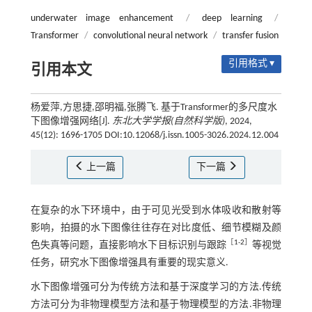
underwater image enhancement
/
deep learning
/
Transformer
/
convolutional neural network
/
transfer fusion
引用格式 ▾
引用本文
杨爱萍,方思捷,邵明福,张腾飞. 基于Transformer的多尺度水
下图像增强网络[J].
东北大学学报(自然科学版)
, 2024,
45(12): 1696-1705 DOI:10.12068/j.issn.1005-3026.2024.12.004
上一篇
下一篇
在复杂的水下环境中，由于可见光受到水体吸收和散射等
影响，拍摄的水下图像往往存在对比度低、细节模糊及颜
［
1
-
2
］
色失真等问题，直接影响水下目标识别与跟踪
等视觉
任务，研究水下图像增强具有重要的现实意义.
水下图像增强可分为传统方法和基于深度学习的方法.传统
方法可分为非物理模型方法和基于物理模型的方法.非物理