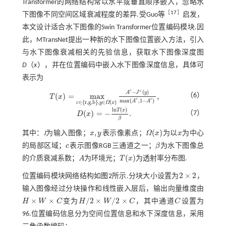
Transformer的网络结构常以水平或垂直顺序嵌入，忽略水
［
17
］
下图像不同空间区域衰减程度的差异.受Guo等
启发，
本文设计适合水下图像的Swin Transformer位置编码模块.因
此，MTransNet提出一种新的水下图像位置嵌入方法，引入
与水下图像衰减相关的先验信息，获取水下图像深度图
D
（
x
），并在位置编码中嵌入水下图像深度信息，具体可
表示为
c
c
−
(
)
A
J
y
(
)
=
m
a
x
,
（6）
T
x
T
(
x
)
=
m
a
x
c
∈
{
r
,
g
,
b
}
,
y
∈
Ω
(
x
)
A
c
-
J
c
(
y
)
m
a
x
(
A
c
,
1
-
A
c
)
,
c
c
m
a
x
(
,
1
−
)
A
A
∈
{
r
,
g
,
b
}
,
∈
(
)
c
y
Ω
x
l
n
(
)
T
x
(
)
=
−
.
（7）
D
x
D
(
x
)
=
-
l
n
T
(
x
)
β
.
β
,
(
)
其中：
J
为输入图像；
x
y
表示像素点；
Ω
x
为以
x
为中心
x
,
y
Ω
(
x
)
x
的局部区域；
c
表示图像RGB三通道之一；
β
为水下图像总
c
β
(
)
的介质衰减系数；
A
为环境光；
T
x
为透射率分布图.
A
T
(
x
)
2
×
2
位置编码模块网络结构如
图2
所示.分块大小设置为
，
2
×
2
输入图像经过分块操作和线性嵌入层后，输出向量维度由
×
×
/
2
×
/
2
×
H
W
C
变为
H
W
C
，其中通道
C
设置为
H
×
W
×
C
H
/
2
×
W
/
2
×
C
C
96.位置编码信息分为空间位置信息和水下深度信息，采用