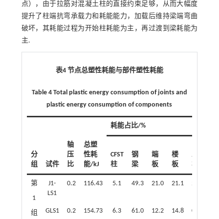
点），由于拉筋对混凝土柱的直接约束足够，从而大幅度
提升了柱端抗弯承载力和耗能能力，加载后维持梁端弯曲
破坏，其耗能过程为开始柱耗能为主，再过渡到梁耗能为
主.
表4 节点总塑性耗能与部件塑性耗能
Table 4 Total plastic energy consumption of joints and
plastic energy consumption of components
耗能占比/%
轴
总塑
分
压
性耗
CFST
钢
端
楼
螺
栓
组
试件
比
能/kJ
柱
梁
板
板
栓
钉
第
J1-
0.2
116.43
5.1
49.3
21.0
21.1
2.4
1.1
LS1
1
GLS1
0.2
154.73
6.3
61.0
12.2
14.8
0.9
1.0
组