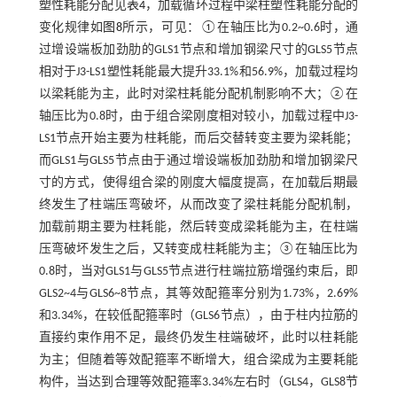
塑性耗能分配见
表4
，加载循环过程中梁柱塑性耗能分配的
变化规律如
图8
所示，可见：①在轴压比为0.2~0.6时，通
过增设端板加劲肋的GLS1节点和增加钢梁尺寸的GLS5节点
相对于J3-LS1塑性耗能最大提升33.1%和56.9%，加载过程均
以梁耗能为主，此时对梁柱耗能分配机制影响不大；②在
轴压比为0.8时，由于组合梁刚度相对较小，加载过程中J3-
LS1节点开始主要为柱耗能，而后交替转变主要为梁耗能；
而GLS1与GLS5节点由于通过增设端板加劲肋和增加钢梁尺
寸的方式，使得组合梁的刚度大幅度提高，在加载后期最
终发生了柱端压弯破坏，从而改变了梁柱耗能分配机制，
加载前期主要为柱耗能，然后转变成梁耗能为主，在柱端
压弯破坏发生之后，又转变成柱耗能为主；③在轴压比为
0.8时，当对GLS1与GLS5节点进行柱端拉筋增强约束后，即
GLS2~4与GLS6~8节点，其等效配箍率分别为1.73%，2.69%
和3.34%，在较低配箍率时（GLS6节点），由于柱内拉筋的
直接约束作用不足，最终仍发生柱端破坏，此时以柱耗能
为主；但随着等效配箍率不断增大，组合梁成为主要耗能
构件，当达到合理等效配箍率3.34%左右时（GLS4，GLS8节