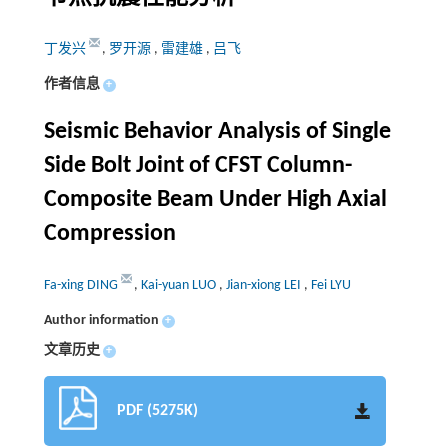
丁发兴
,
罗开源
,
雷建雄
,
吕飞
作者信息
+
Seismic Behavior Analysis of Single
Side Bolt Joint of CFST Column-
Composite Beam Under High Axial
Compression
Fa-xing DING
,
Kai-yuan LUO
,
Jian-xiong LEI
,
Fei LYU
Author information
+
文章历史
+
PDF (5275K)