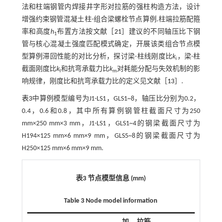
法和柱端钢管内焊接井字形对拉筋的强柱构造方法，设计
增强约束钢管混凝土柱-组合梁螺栓节点算例.柱端拉筋配箍
率和高度
h
布置方法按文献［
21
］建议的不同轴压比下钢
1
管与核心混凝土强度匹配模式确定，开展该类组合节点模
型算例滞回性能的对比分析，探讨梁-柱线刚度比
k
，梁-柱
i
截面刚度比
k
和抗弯承载力比
k
对耗能分配与失效机制的影
l
m
响规律，刚度比和抗弯承载力比的定义见文献［
13
］.
表3
中算例模型编号为J1-LS1，GLS1~8，轴压比分别为0.2，
0.4，0.6和0.8，其中所有算例钢管柱截面尺寸为250
mm×250 mm×3 mm，J1-LS1，GLS1~4的钢梁截面尺寸为
H194×125 mm×6 mm×9 mm，GLS5~8的钢梁截面尺寸为
H250×125 mm×6 mm×9 mm.
表3 节点模型信息 (mm)
Table 3 Node model information