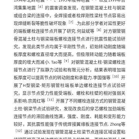
1994年北岭地震
、1995年阪神地震
以及1999年台
［
6
］
湾集集地震
的震害调查发现，在钢管混凝土柱与钢梁
或组合梁的连接中，全焊接或者栓焊刚性梁柱节点容易出
［
7
］
现焊缝断裂等脆性破坏现象
.为此部分学者对延性更好
［
8
］
的端板螺栓连接节点开展了研究.何益斌等
对方钢管钢
骨混凝土柱与钢梁端板螺栓连接节点进行抗震性能试验研
究，发现此类节点均属于半刚性节点，初始转动刚度随端
板厚度和螺栓直径增大而提高，但极限转动能力随着端板
［
9
］
厚度的增大而减小. Tao等
对钢管混凝土柱-钢梁螺栓连
接节点进行了拟静力试验和有限元分析，结果表明增加端
［
10
］
板厚度可以提高节点的转动刚度和承载力.李国强等
开
展了H型钢梁-矩形钢管柱端板单边螺栓连接节点试验研
究，显示节点受力性能受端板、螺栓和柱壁的相对强弱关
［
11
］
系影响.宗周红等
开展了不同螺栓连接方式的钢管混凝
土柱-钢梁节点试验研究，发现改良后的穿芯螺栓加劲端板
连接节点的滞回曲线饱满，强度、刚度、耗能和变形能力
较好，其抗震性能强于传统焊接翼缘板连接节点. Zhong等
［
12
］
通过试验发现在钢管混凝土柱梁节点连接区域设置粘