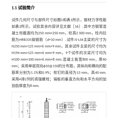
1.1 试验简介
试件几何尺寸与部件尺寸如
图1
和
表1
所示，钢材力学性能
如
表2
所示，试验其余内容详见文献［
16
］.其中方钢管混
凝土柱截面均为250 mm×250 mm，柱高2 000 mm，柱内拉
筋为HRB335级钢筋（
d
=10 mm）.试件J1-LS4主梁的尺寸为
H250 mm×125 mm×6 mm×9 mm，其余试件主梁的尺寸均为
H194 mm×125 mm×6 mm×9 mm，9个试件的次梁尺寸均为
H100 mm×100 mm×6 mm×8 mm.混凝土板宽800 mm，厚60
mm；采用单层双向
ϕ
10@150的分布筋，其纵向和横向的配
筋率分别为1.1%和0.9%；栓钉的直径为13 mm，高40 mm.
采用4排2列的高强螺栓；端板的垂直方向和水平方向的加
劲肋厚度为8 mm.