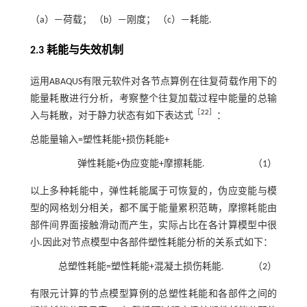
（a）—荷载； （b）—刚度； （c）—耗能.
2.3 耗能与失效机制
运用ABAQUS有限元软件对各节点算例在往复荷载作用下的
能量耗散进行分析，考察整个往复加载过程中能量的总输
［
22
］
入与耗散，对于静力状态有如下表达式
：
总能量输入=塑性耗能+损伤耗能+
弹性耗能+伪应变能+摩擦耗能.
（1）
以上多种耗能中，弹性耗能属于可恢复的，伪应变能与模
型的网格划分相关，都不属于能量累积范畴，摩擦耗能由
部件间界面接触滑动而产生，实际占比在各计算模型中很
小.因此对节点模型中各部件塑性耗能分析的关系式如下：
总塑性耗能=塑性耗能+混凝土损伤耗能.
（2）
有限元计算的节点模型算例的总塑性耗能和各部件之间的