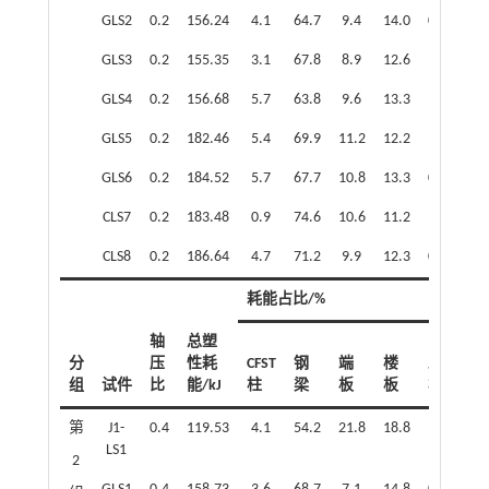
GLS2
0.2
156.24
4.1
64.7
9.4
14.0
0.8
0.4
GLS3
0.2
155.35
3.1
67.8
8.9
12.6
1.1
0.2
GLS4
0.2
156.68
5.7
63.8
9.6
13.3
1.0
0.3
GLS5
0.2
182.46
5.4
69.9
11.2
12.2
1.1
0.2
GLS6
0.2
184.52
5.7
67.7
10.8
13.3
0.9
0.6
CLS7
0.2
183.48
0.9
74.6
10.6
11.2
1.2
0.3
CLS8
0.2
186.64
4.7
71.2
9.9
12.3
0.8
0.2
耗能占比/%
轴
总塑
分
压
性耗
CFST
钢
端
楼
螺
栓
组
试件
比
能/kJ
柱
梁
板
板
栓
钉
第
J1-
0.4
119.53
4.1
54.2
21.8
18.8
1.0
0.1
LS1
2