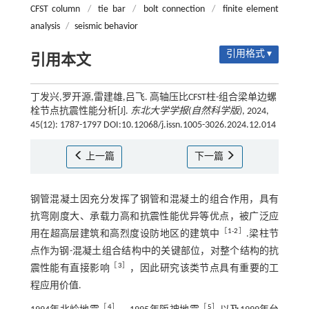
CFST column
/
tie bar
/
bolt connection
/
finite element
analysis
/
seismic behavior
引用格式 ▾
引用本文
丁发兴,罗开源,雷建雄,吕飞. 高轴压比CFST柱-组合梁单边螺
栓节点抗震性能分析[J].
东北大学学报(自然科学版)
, 2024,
45(12): 1787-1797 DOI:10.12068/j.issn.1005-3026.2024.12.014
上一篇
下一篇
钢管混凝土因充分发挥了钢管和混凝土的组合作用，具有
抗弯刚度大、承载力高和抗震性能优异等优点，被广泛应
［
1
-
2
］
用在超高层建筑和高烈度设防地区的建筑中
.梁柱节
点作为钢-混凝土组合结构中的关键部位，对整个结构的抗
［
3
］
震性能有直接影响
，因此研究该类节点具有重要的工
程应用价值.
［
4
］
［
5
］