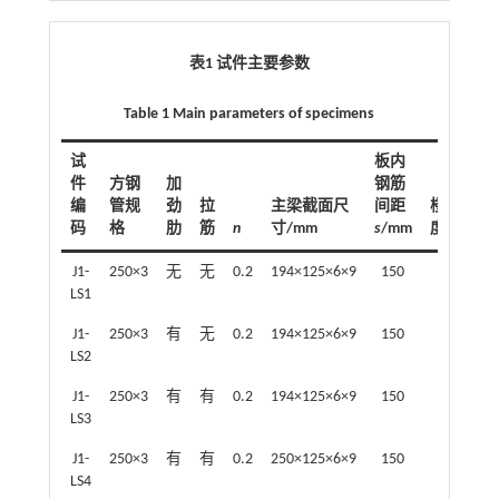
表1 试件主要参数
Table 1 Main parameters of specimens
试
板内
件
方钢
加
钢筋
编
管规
劲
拉
主梁截面尺
间距
楼板厚
码
格
肋
筋
n
寸/mm
s
/mm
度/mm
J1-
250×3
无
无
0.2
194×125×6×9
150
60
LS1
J1-
250×3
有
无
0.2
194×125×6×9
150
60
LS2
J1-
250×3
有
有
0.2
194×125×6×9
150
60
LS3
J1-
250×3
有
有
0.2
250×125×6×9
150
60
LS4