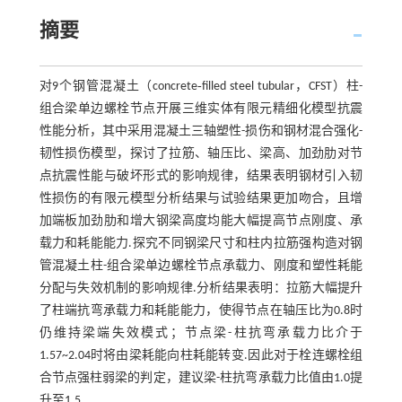
摘要
对9个钢管混凝土（concrete‑filled steel tubular，CFST）柱-
组合梁单边螺栓节点开展三维实体有限元精细化模型抗震
性能分析，其中采用混凝土三轴塑性-损伤和钢材混合强化-
韧性损伤模型，探讨了拉筋、轴压比、梁高、加劲肋对节
点抗震性能与破坏形式的影响规律，结果表明钢材引入韧
性损伤的有限元模型分析结果与试验结果更加吻合，且增
加端板加劲肋和增大钢梁高度均能大幅提高节点刚度、承
载力和耗能能力.探究不同钢梁尺寸和柱内拉筋强构造对钢
管混凝土柱-组合梁单边螺栓节点承载力、刚度和塑性耗能
分配与失效机制的影响规律.分析结果表明：拉筋大幅提升
了柱端抗弯承载力和耗能能力，使得节点在轴压比为0.8时
仍维持梁端失效模式；节点梁-柱抗弯承载力比介于
1.57~2.04时将由梁耗能向柱耗能转变.因此对于栓连螺栓组
合节点强柱弱梁的判定，建议梁-柱抗弯承载力比值由1.0提
升至1.5.