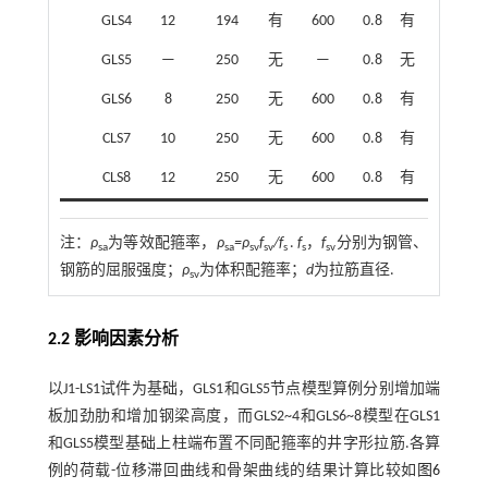
GLS4
12
194
有
600
0.8
有
3.34
GLS5
—
250
无
—
0.8
无
—
GLS6
8
250
无
600
0.8
有
1.73
CLS7
10
250
无
600
0.8
有
2.69
CLS8
12
250
无
600
0.8
有
3.34
注：
ρ
为等效配箍率，
ρ
=ρ
f
/f
.
f
，
f
分别为钢管、
sa
sa
sv
sv
s
s
sv
钢筋的屈服强度；
ρ
为体积配箍率；
d
为拉筋直径.
sv
2.2 影响因素分析
以J1-LS1试件为基础，GLS1和GLS5节点模型算例分别增加端
板加劲肋和增加钢梁高度，而GLS2~4和GLS6~8模型在GLS1
和GLS5模型基础上柱端布置不同配箍率的井字形拉筋.各算
例的荷载-位移滞回曲线和骨架曲线的结果计算比较如
图6