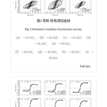
图3 弯矩-转角滞回曲线
Fig.3 Moment-rotation hysteresis curves
（a）—J1-LS1； （b）—J1-LS2； （c）—J1-LS3； （d）
—J1-LS4； （e）—J2-LS1；
（f）—J2-LS2； （g）—J2-LS3； （h）—J3-LS1； （i）—
J3-LS2.
Full size