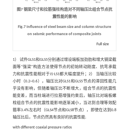
图7 钢梁尺寸和拉筋强柱构造对不同轴压比组合节点抗
震性能的影响
Fig.7 Influence of steel beam size and column structure
on seismic performance of composite joints
Full size
1） 试件GLS1和GLS5分别通过增设端板加劲肋和增大钢梁截
面等“强梁”构造方法使得节点的初始转动刚度、抗弯承载
力和抗震性能相对于J1-LS1都大幅度提升；2） 当轴压比较
小时（0.2~0.6），轴压比对GLS1和GLS5节点的滞回性能几
乎没有影响，但随着轴压比不断增大，组合节点的抗震性
能变差，而当柱端进行拉筋增强约束后，轴压比对端板螺
栓组合节点的抗震性能影响逐渐减小，当达到合理等效配
箍率3.4%左右时（GLS4节点和GLS8节点），即使在达到0.8
轴压比后，节点仍然具有良好的抗震性能.
with different coaxial pressure ratios