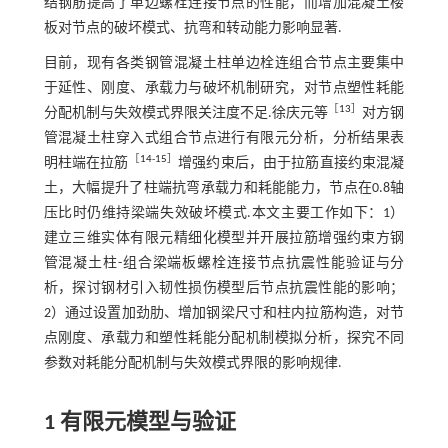
结钢筋提高了单边螺栓连接节点的性能，而增加混凝土楼
板对节点的破坏模式、抗弯和转动能力影响显著.
目前，现有各类钢管混凝土柱单边栓连组合节点主要集中
于延性、刚度、承载力与破坏机制研究，对节点塑性耗能
［
13
］
分配机制与失效模式界限关注度不足.徐庆元等
对方钢
管混凝土柱穿入式组合节点进行有限元分析，分析结果表
［
14
-
15
］
明柱端在拉筋
增强约束后，由于拉筋直接约束混凝
土，大幅提升了柱端抗弯承载力和耗能能力，节点在0.8轴
压比时仍维持梁端失效破坏模式.本文主要工作如下：1）
建立三维实体有限元精细化模型并开展拉筋增强约束方钢
管混凝土柱-组合梁端板螺栓连接节点抗震性能验证与分
析，探讨钢材引入韧性损伤模型后节点抗震性能的影响；
2）通过设置加劲肋、增加钢梁尺寸和柱内拉筋构造，对节
点刚度、承载力和塑性耗能分配机制模拟分析，探究不同
参数对耗能分配机制与失效模式界限的影响规律.
1 有限元模型与验证