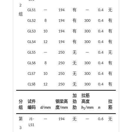
2
GLS1
—
194
有
—
0.4
无
—
组
GLS2
8
194
有
300
0.4
有
0.86
GLS3
10
194
有
300
0.4
有
1.35
GLS4
12
194
有
300
0.4
有
2.08
GLS5
—
250
无
—
0.4
无
—
GLS6
8
250
无
300
0.4
有
0.86
CLS7
10
250
无
300
0.4
有
1.35
CLS8
12
250
无
300
0.4
有
2.08
加
拉筋
分
试件
钢梁高
劲
高度
拉
组
编码
d
/mm
度/mm
肋
h
/mm
n
筋
ρ
/%
1
sa
第
J1-
—
194
无
—
0.6
无
—
LS1
3