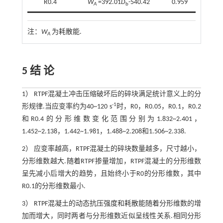
R0.4
W
=392.01
D
-540.42
0.959
A
b
注：
W
为耗散能.
A
5 结 论
1） RTPF混凝土冲击压缩破坏后的碎块满足统计意义上的分
-1
形规律.当应变率约为40~120 s
时，R0，R0.05，R0.1，R0.2
和R0.4的分形维数变化范围分别为1.832~2.401，
1.452~2.138，1.442~1.981，1.488~2.208和1.506~2.338.
2） 应变率越高，RTPF混凝土的碎块数量越多，尺寸越小，
分形维数越大.随着RTPF掺量增加，RTPF混凝土的分形维数
呈先减小后增大的趋势，且始终小于R0的分形维数，其中
R0.1的分形维数最小.
3） RTPF混凝土的动态抗压强度和耗散能随着分形维数的增
加而增大，同时两者与分形维数近似呈线性关系.相同分形