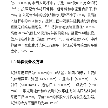
取出300 mL的水倒入烧杯中，浸泡3 min使RTPF完全湿润
［
6
］
；按照配合比将细骨料、粗骨料和水泥混合后干拌1
min，加入配合比中的减水剂和水搅拌不小于2 min，最后加
入烧杯中的RTPF和水，搅拌过程中观察并随机抽取拌合物
［
13
］
直至无纤维结团现象
.将拌合物浇筑至直径100 mm、
高度50 mm的圆柱体模具内并振捣密实，静置24 h后脱模，
放入标准养护室（温度（20±2） ℃、相对湿度≥95%）中养
护至28 d.取出后对试件进行磨平，保证试件两端面的平整
度小于0.05 mm.
1.3 试验设备及方法
试验采用直径为100 mm的SHPB装置，如
图2
所示，主要由
气体储藏室、弹膛（4 500 mm）、撞击杆（600 mm）、入
射杆（5 000 mm）、透射杆（3 500 mm）、吸收杆（1 200
mm）、激光测速仪和应变测试仪等组成.冲击压缩试验中
采用直径50 mm，厚度2 mm的橡胶垫片作为波形整形器，
-1
试验的应变率范围约为40~120 s
.