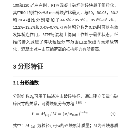
-1
100和120 s
左右时，RTPF混凝土破坏时碎块趋于细粒化，
其中R0.1的粒径>9.5 mm碎块占比最大，与R0，R0.05，R0.2
和R0.4相比分别增加了44.6%~105.1%，35.8%~38.7%，
12.2%~13.2%和0.4%~0.9%.RTPF体积分数为0.1%时可以有效
发挥桥连作用，RTPF与混凝土协同工作处于最优状态，纤
维的掺入减缓了碎块粒径分布范围由厘米级向毫米级转
化，混凝土对冲击压缩荷载的抵抗能力有所提高.
3 分形特征
3.1 分形维数
分形维数
D
可用于描述冲击破碎特征，通过建立质量与破
b
［
15
］
碎尺寸的关系，可得块度分布方程
：
3
−
D
=
/
=
(
/
)
b
Y
M
M
x
x
.
（1）
Y
=
M
(
x
)
/
M
=
x
/
x
m
a
x
3
-
D
b
m
a
x
(
)
x
式中：
M
为粒径小于
x
的碎块累计质量；
M
为碎块总质
（
x
）