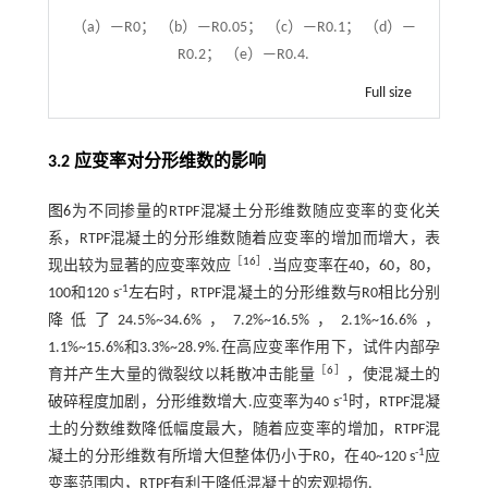
（a）—R0； （b）—R0.05； （c）—R0.1； （d）—
R0.2； （e）—R0.4.
Full size
3.2 应变率对分形维数的影响
图6
为不同掺量的RTPF混凝土分形维数随应变率的变化关
系，RTPF混凝土的分形维数随着应变率的增加而增大，表
［
16
］
现出较为显著的应变率效应
.当应变率在40，60，80，
-1
100和120 s
左右时，RTPF混凝土的分形维数与R0相比分别
降低了24.5%~34.6%，7.2%~16.5%，2.1%~16.6%，
1.1%~15.6%和3.3%~28.9%.在高应变率作用下，试件内部孕
［
6
］
育并产生大量的微裂纹以耗散冲击能量
，使混凝土的
-1
破碎程度加剧，分形维数增大.应变率为40 s
时，RTPF混凝
土的分数维数降低幅度最大，随着应变率的增加，RTPF混
-1
凝土的分形维数有所增大但整体仍小于R0，在40~120 s
应
变率范围内，RTPF有利于降低混凝土的宏观损伤.