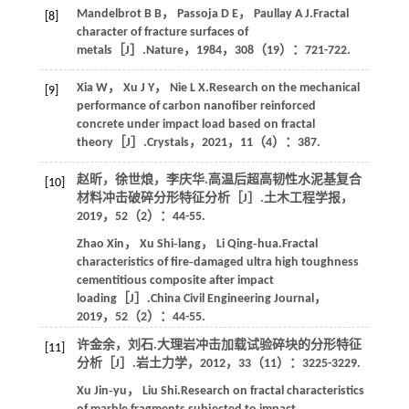
Mandelbrot
B B
，
Passoja
D E
，
Paullay
A J
.Fractal
[8]
character of fracture surfaces of
metals［J］.
Nature
，
1984
，
308
（19）：721-722.
Xia
W
，
Xu
J Y
，
Nie
L X
.Research on the mechanical
[9]
performance of carbon nanofiber reinforced
concrete under impact load based on fractal
theory［J］.
Crystals
，
2021
，
11
（4）：387.
赵昕，徐世烺，李庆华.高温后超高韧性水泥基复合
[10]
材料冲击破碎分形特征分析［J］.
土木工程学报
，
2019
，
52
（2）：44-55.
Zhao
Xin
，
Xu
Shi‑lang
，
Li
Qing‑hua
.Fractal
characteristics of fire‑damaged ultra high toughness
cementitious composite after impact
loading［J］.
China Civil Engineering Journal
，
2019
，
52
（2）：44-55.
许金余，刘石.大理岩冲击加载试验碎块的分形特征
[11]
分析［J］.
岩土力学
，
2012
，
33
（11）：3225-3229.
Xu
Jin‑yu
，
Liu
Shi
.Research on fractal characteristics