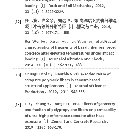
of marble fragments subjected to impact
loading［J］.
Rock and Soil Mechanics
，
2012
，
33
（11）：3225-3229.
任韦波，许金余，刘远飞，
等
.高温后玄武岩纤维混
[12]
凝土冲击破碎分形特征［J］.
振动与冲击
，
2014
，
33
（10）：167-171，188.
Ren
Wei‑bo
，
Xu
Jin‑yu
，
Liu
Yuan‑fei
，
et al
.Fractal
characteristics of fragments of basalt fiber reinforced
concrete after elevated temperatures under impact
loading［J］.
Journal of Vibration and Shock
，
2014
，
33
（10）：167-171，188.
Onuaguluchi
O
，
Banthia
N
.Value‑added reuse of
[13]
scrap tire polymeric fibers in cement‑based
structural applications［J］.
Journal of Cleaner
Production
，
2019
，
231
：543-555.
Li
Y
，
Zhang
Y
，
Yang
E H
，
et al
.Effects of geometry
[14]
and fraction of polypropylene fibers on permeability
of ultra‑high performance concrete after heat
exposure［J］.
Cement and Concrete Research
，
2019
，
116
：168-178.