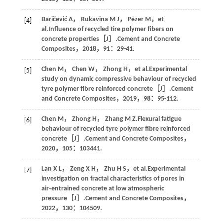
Baričević
A
，
Rukavina
M J
，
Pezer
M
，
et
[4]
al
.Influence of recycled tire polymer fibers on
concrete properties［J］.
Cement and Concrete
Composites
，
2018
，
91
：29-41.
Chen
M
，
Chen
W
，
Zhong
H
，
et al
.Experimental
[5]
study on dynamic compressive behaviour of recycled
tyre polymer fibre reinforced concrete［J］.
Cement
and Concrete Composites
，
2019
，
98
：95-112.
Chen
M
，
Zhong
H
，
Zhang
M Z
.Flexural fatigue
[6]
behaviour of recycled tyre polymer fibre reinforced
concrete［J］.
Cement and Concrete Composites
，
2020
，
105
：103441.
Lan
X L
，
Zeng
X H
，
Zhu
H S
，
et al
.Experimental
[7]
investigation on fractal characteristics of pores in
air‑entrained concrete at low atmospheric
pressure［J］.
Cement and Concrete Composites
，
2022
，
130
：104509.