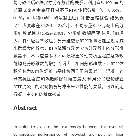
能与破碎后碎块尺寸分布规律的关系，利用直径100 mm的
分离式霍普金森压杆对不同RTPF体积分数（0，0.05%，
0.1%，0.2%和0.4%）的混凝土进行冲击压缩试验.结果表
-1
明：应变率在38.2~122.2 s
时，不同掺量RTPF混凝土的分
形维数范围为1.422~2.401；分形维数随应变率增加而增
大，具有应变率效应；分形维数随RTPF掺量增加呈现先减
小后增大的趋势，RTPF体积分数为0.1%时混凝土的分形维
数最小；不同应变率下RTPF混凝土的动态抗压强度及耗散
能均随分形维数的增加而增大；相同分形维数下，RTPF体
积分数为0.1%时纤维与基体协同作用效果最佳，混凝土的
动态抗压强度和耗散能提升幅度最大.利用分形理论建立
RTPF混凝土的宏观损伤与冲击压缩性能的关系，可以确定
混凝土中RTPF的最优掺量.
Abstract
In order to explore the relationship between the dynamic
compressive performance of recycled tire polymer fiber