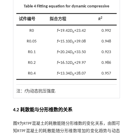
Table 4 Fitting equation for dynamic compressive
2
试件编号
拟合方程
R
R0
f
=19.42
D
+23.42
0.992
b
R0.05
f
=15.10
D
+39.08
0.948
b
R0.1
f
=20.24
D
+33.50
0.923
b
R0.2
f
=16.52
D
+29.97
0.986
b
R0.4
f
=13.34
D
+28.07
0.957
b
注：
f
为动态抗压强度.
4.2 耗散能与分形维数的关系
图9
为RTPF混凝土的耗散能随分形维数的变化关系，由图可
知RTPF混凝土的耗散能随分形维数增加的变化趋势与动态