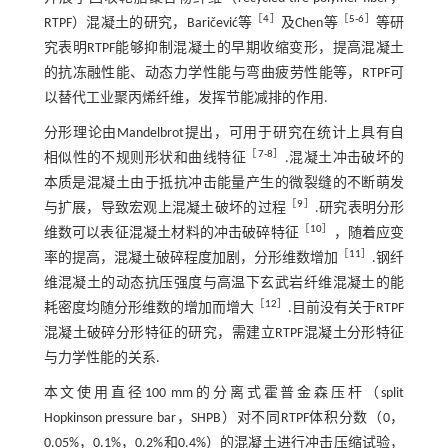
［
4
］
［
5
-
6
］
RTPF）混凝土的研究，Baričević等
及Chen等
等研
究表明RTPF能够抑制混凝土的早期收缩变形，提高混凝土
的抗冻融性能、动态力学性能与弯曲疲劳性能等，RTPF可
以替代工业聚丙烯纤维，发挥节能减排的作用.
分形理论由Mandelbrot提出，可用于研究在统计上具有自
［
7
-
8
］
相似性的不规则形状和曲线特征
.混凝土冲击破坏的
本质是混凝土由于抵抗冲击能量产生的微裂缝的不断萌发
［
9
］
与扩展，导致宏观上混凝土破坏的过程
.研究表明分形
［
10
］
维数可以表征混凝土材料的冲击破碎特征
，随着应变
［
11
］
率的提高，混凝土破碎程度加剧，分形维数增加
.钢纤
维混凝土的动态抗压强度与高温下玄武岩纤维混凝土的能
［
12
］
耗密度均随分形维数的增加而增大
.目前没有关于RTPF
混凝土破碎分形特征的研究，需建立RTPF混凝土分形特征
与力学性能的关系.
本文使用直径100 mm的分离式霍普金森压杆（split
Hopkinson pressure bar，SHPB）对不同RTPF体积分数（0，
0.05%，0.1%，0.2%和0.4%）的混凝土进行冲击压缩试验，