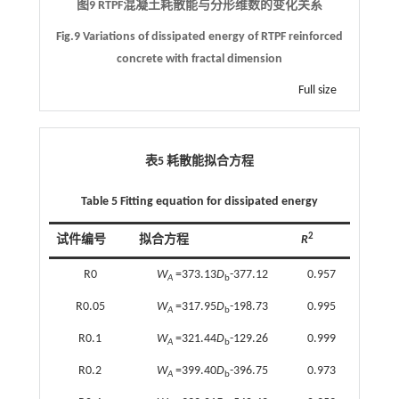
图9 RTPF混凝土耗散能与分形维数的变化关系
Fig.9 Variations of dissipated energy of RTPF reinforced
concrete with fractal dimension
Full size
表5 耗散能拟合方程
Table 5 Fitting equation for dissipated energy
2
试件编号
拟合方程
R
R0
W
=373.13
D
-377.12
0.957
A
b
R0.05
W
=317.95
D
-198.73
0.995
A
b
R0.1
W
=321.44
D
-129.26
0.999
A
b
R0.2
W
=399.40
D
-396.75
0.973
A
b