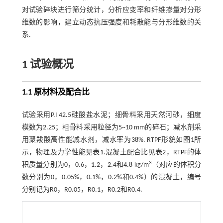
对试验碎块进行筛分统计，分析应变率和纤维掺量对分形
维数的影响，建立动态抗压强度和耗散能与分形维数的关
系.
1 试验概况
1.1 原材料及配合比
试验采用P.I 42.5硅酸盐水泥；细骨料采用天然河砂，细度
模数为2.25；粗骨料采用粒径为5~10 mm的碎石；减水剂采
用聚羧酸高性能减水剂，减水率为38%. RTPF形貌如
图1
所
示，物理及力学性能见
表1
.混凝土配合比见
表2
，RTPF的体
3
积质量分别为0，0.6，1.2，2.4和4.8 kg/m
（对应的体积分
数分别为0，0.05%，0.1%，0.2%和0.4%）的混凝土，编号
分别记为R0，R0.05，R0.1，R0.2和R0.4.