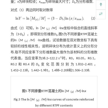
量；
x
为碎块粒径；
x
为碎块最大尺寸；
D
为分形维数.
max
b
对
式（1）
两边同时取对数得
l
n
=
l
n
/
=
(
3
−
)
l
n
(
/
)
[
]
Y
M
M
D
x
x
.
（2）
l
n
Y
=
l
n
M
(
x
)
/
M
=
3
-
D
b
l
n
x
/
x
m
a
x
b
m
a
x
(
)
x
由
式（2）
可知，ln［
M
/
M
］-ln
x
坐标中拟合的直线斜率
（
x
）
为（3-
D
），即得到分形维数
D
.
图5
为不同掺量RTPF混凝土
b
b
的ln（
M
/
M
）-ln
x
曲线，试验数据在双对数坐标下具有
（
x
）
较好的线性相关性，说明碎块分布为统计意义上的分形分
布.取不同应变率下分形维数最大值作为该材料的分形维数
-1
代表值，当应变率为38.2~122.2 s
时，R0，R0.05，R0.1，
R0.2和R0.4的
D
变化范围分别为1.832~2.401，
b
1.452~2.138，1.442~1.981，1.488~2.208和1.506~2.338.
图5 不同掺量RTPF混凝土的ln [
M
/
M
]-ln
x
（
x
）
Fig.5 The ln [
M
/
M
]-ln
x
curves of concrete reinforced
（
x
）
by different RTPF contents