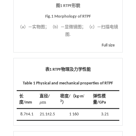
图1 RTPF形貌
Fig.1 Morphology of RTPF
（a）—实物图； （b）—显微镜图； （c）—扫描电镜
图.
Full size
表1 RTPF物理及力学性能
Table 1 Physical and mechanical properties of RTPF
-
长
直径/
密度/（kg·m
弹性模
m
3
度/mm
μ
）
量/GPa
μ
m
8.7±4.1
21.1±2.5
1 160
3.21