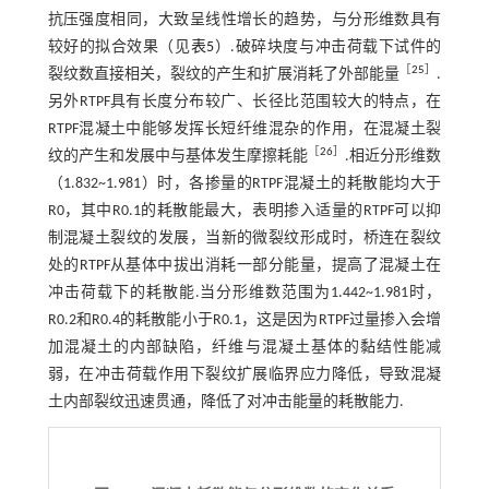
抗压强度相同，大致呈线性增长的趋势，与分形维数具有
较好的拟合效果（见
表5
）.破碎块度与冲击荷载下试件的
［
25
］
裂纹数直接相关，裂纹的产生和扩展消耗了外部能量
.
另外RTPF具有长度分布较广、长径比范围较大的特点，在
RTPF混凝土中能够发挥长短纤维混杂的作用，在混凝土裂
［
26
］
纹的产生和发展中与基体发生摩擦耗能
.相近分形维数
（1.832~1.981）时，各掺量的RTPF混凝土的耗散能均大于
R0，其中R0.1的耗散能最大，表明掺入适量的RTPF可以抑
制混凝土裂纹的发展，当新的微裂纹形成时，桥连在裂纹
处的RTPF从基体中拔出消耗一部分能量，提高了混凝土在
冲击荷载下的耗散能.当分形维数范围为1.442~1.981时，
R0.2和R0.4的耗散能小于R0.1，这是因为RTPF过量掺入会增
加混凝土的内部缺陷，纤维与混凝土基体的黏结性能减
弱，在冲击荷载作用下裂纹扩展临界应力降低，导致混凝
土内部裂纹迅速贯通，降低了对冲击能量的耗散能力.