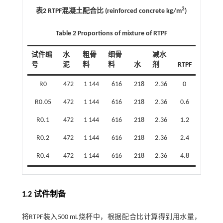
3
表2 RTPF混凝土配合比 (reinforced concrete kg/m
)
Table 2 Proportions of mixture of RTPF
试件编
水
粗骨
细骨
减水
号
泥
料
料
水
剂
RTPF
R0
472
1 144
616
218
2.36
0
R0.05
472
1 144
616
218
2.36
0.6
R0.1
472
1 144
616
218
2.36
1.2
R0.2
472
1 144
616
218
2.36
2.4
R0.4
472
1 144
616
218
2.36
4.8
1.2 试件制备
将RTPF装入500 mL烧杯中，根据配合比计算得到用水量，