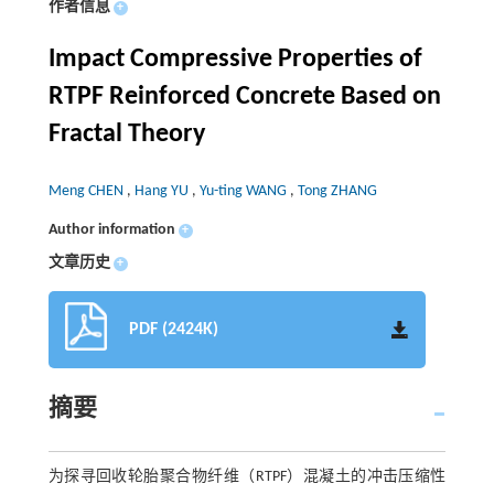
作者信息
+
Impact Compressive Properties of
RTPF Reinforced Concrete Based on
Fractal Theory
Meng CHEN
,
Hang YU
,
Yu-ting WANG
,
Tong ZHANG
Author information
+
文章历史
+
PDF (2424K)
摘要
为探寻回收轮胎聚合物纤维（RTPF）混凝土的冲击压缩性