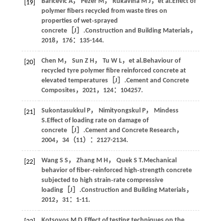
Baricevic
A
，
Pezer
M
，
Rukavina
M J
，
et al
.Effect of
[19]
polymer fibers recycled from waste tires on
properties of wet‑sprayed
concrete［J］.
Construction and Building Materials
，
2018
，
176
：135-144.
Chen
M
，
Sun
Z H
，
Tu
W L
，
et al
.Behaviour of
[20]
recycled tyre polymer fibre reinforced concrete at
elevated temperatures［J］.
Cement and Concrete
Composites
，
2021
，
124
：104257.
Sukontasukkul
P
，
Nimityongskul
P
，
Mindess
[21]
S
.Effect of loading rate on damage of
concrete［J］.
Cement and Concrete Research
，
2004
，
34
（11）：2127-2134.
Wang
S S
，
Zhang
M H
，
Quek
S T
.Mechanical
[22]
behavior of fiber‑reinforced high‑strength concrete
subjected to high strain‑rate compressive
loading［J］.
Construction and Building Materials
，
2012
，
31
：1-11.
Kotsovos
M D
.Effect of testing techniques on the