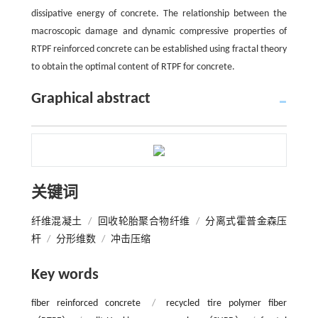
dissipative energy of concrete. The relationship between the
macroscopic damage and dynamic compressive properties of
RTPF reinforced concrete can be established using fractal theory
to obtain the optimal content of RTPF for concrete.
Graphical abstract
关键词
纤维混凝土
/
回收轮胎聚合物纤维
/
分离式霍普金森压
杆
/
分形维数
/
冲击压缩
Key words
fiber reinforced concrete
/
recycled tire polymer fiber