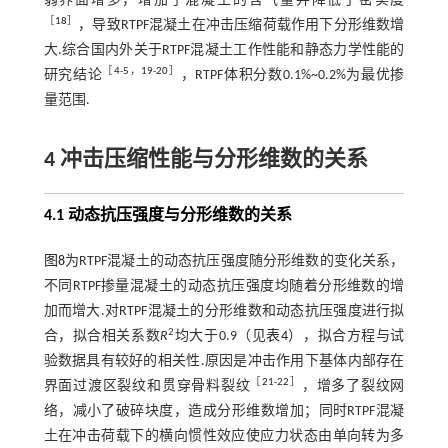
弱界面增多，增加了混凝土的含气量并降低了密实度
［
18
］
，导致RTPF混凝土在冲击压缩荷载作用下分形维数增
大.综合国内外关于RTPF混凝土工作性能和静态力学性能的
［
4
-
5
，
19
-
20
］
研究结论
，RTPF体积分数0.1%~0.2%为最优掺
量范围.
4 冲击压缩性能与分形维数的关系
4.1 动态抗压强度与分形维数的关系
图8
为RTPF混凝土的动态抗压强度随分形维数的变化关系，
不同RTPF掺量混凝土的动态抗压强度均随着分形维数的增
加而增大.对RTPF混凝土的分形维数和动态抗压强度进行拟
2
合，拟合相关系数
R
均大于0.9（见
表4
），拟合方程与试
验数据具有较好的相关性.原因是冲击作用下基体内部存在
［
21
-
22
］
界面过渡区裂纹和贯穿骨料裂纹
，增多了裂纹网
络，减小了破碎块度，造成分形维数增加；同时RTPF混凝
土在冲击荷载下的横向惯性效应使应力状态由单向转为多