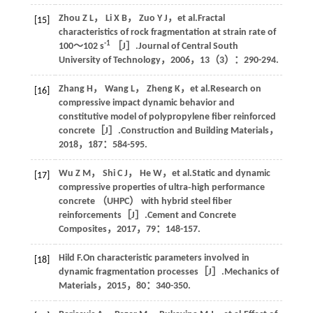
Zhou
Z L
，
Li
X B
，
Zuo
Y J
，
et al
.Fractal
[15]
characteristics of rock fragmentation at strain rate of
-1
100～102 s
［J］.
Journal of Central South
University of Technology
，
2006
，
13
（3）：290-294.
Zhang
H
，
Wang
L
，
Zheng
K
，
et al
.Research on
[16]
compressive impact dynamic behavior and
constitutive model of polypropylene fiber reinforced
concrete［J］.
Construction and Building Materials
，
2018
，
187
：584-595.
Wu
Z M
，
Shi
C J
，
He
W
，
et al
.Static and dynamic
[17]
compressive properties of ultra‑high performance
concrete （UHPC） with hybrid steel fiber
reinforcements［J］.
Cement and Concrete
Composites
，
2017
，
79
：148-157.
Hild
F
.On characteristic parameters involved in
[18]
dynamic fragmentation processes［J］.
Mechanics of
Materials
，
2015
，
80
：340-350.