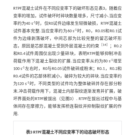
RTPF混凝土试件在不同应变率下的破坏形态见
表3
，随着应
变率的增加，试件破坏时碎块数量增多，尺寸减小.当应变
-1
率约为40 s
时，仅R0试件边缘发生轻微破损，RTPF混凝土
-1
试件基本完整.当应变率约为60 s
时，R0，R0.05和R0.1试
件为边缘剥落破坏，中间芯部为比较完整的留芯破坏形
［
14
］
态，原因是芯部混凝土受到外层混凝土的约束
；R0.2
和R0.4试件周围仅出现少量碎块，表明RTPF能够抑制冲击
-1
荷载作用下混凝土裂纹的扩展.当应变率从约为80 s
增至
-1
100 s
左右时，R0与R0.05试件破碎成粉末；R0.1，R0.2和
R0.4试件的芯部体积减小，破碎为较大的碎块.当应变率约
-1
为120 s
时，不同类型的试件均为整体破碎并存在部分粉
末.冲击荷载作用下，混凝土内部裂纹逐渐发育并扩展，破
坏界面处的RTPF被拔出（见
图3
）. RTPF在拔出过程中与基
体间存在摩擦力，能够发挥桥连裂纹并抑制裂纹扩展的作
用.
表3 RTPF混凝土不同应变率下的动态破坏形态