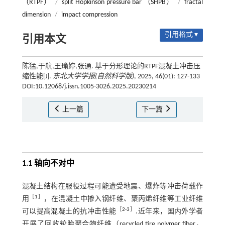
（RTPF）
/
split Hopkinson pressure bar （SHPB）
/
fractal
dimension
/
impact compression
引用格式 ▾
引用本文
陈猛,于航,王瑜婷,张通. 基于分形理论的RTPF混凝土冲击压
缩性能[J].
东北大学学报(自然科学版)
, 2025, 46(01): 127-133
DOI:10.12068/j.issn.1005-3026.2025.20230214
上一篇
下一篇
1.1 轴向不对中
混凝土结构在服役过程可能遭受地震、爆炸等冲击荷载作
［
1
］
用
，在混凝土中掺入钢纤维、聚丙烯纤维等工业纤维
［
2
-
3
］
可以提高混凝土的抗冲击性能
.近年来，国内外学者
开展了回收轮胎聚合物纤维（recycled tire polymer fiber，