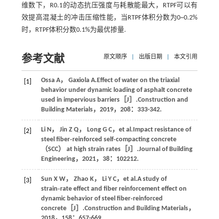
维数下，R0.1的动态抗压强度与耗散能最大，RTPF可以有
效提高混凝土的冲击压缩性能，当RTPF体积分数为0~0.2%
时，RTPF体积分数0.1%为最优掺量.
参考文献
原文顺序
|
出版日期
|
本文引用
Ossa
A
，
Gaxiola
A
.Effect of water on the triaxial
[1]
behavior under dynamic loading of asphalt concrete
used in impervious barriers［J］.
Construction and
Building Materials
，
2019
，
208
：333-342.
Li
N
，
Jin
Z Q
，
Long
G C
，
et al
.Impact resistance of
[2]
steel fiber‑reinforced self‑compacting concrete
（SCC） at high strain rates［J］.
Journal of Building
Engineering
，
2021
，
38
：102212.
Sun
X W
，
Zhao
K
，
Li
Y C
，
et al
.A study of
[3]
strain‑rate effect and fiber reinforcement effect on
dynamic behavior of steel fiber‑reinforced
concrete［J］.
Construction and Building Materials
，
2018
，
158
：657-669.