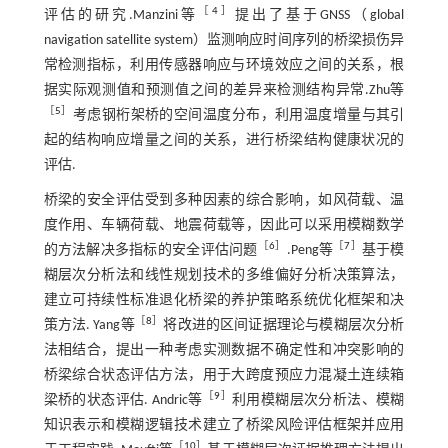
［
4
］
评估的研究.Manzini等
提出了基于GNSS（global
navigation satellite system）监测响应时间序列的桥梁损伤异
常检测指标，利用传感器响应与环境效应之间的关系，根
据实际观测值和预测值之间的差异来检测结构异常.Zhu等
［
5
］
考虑钢桁架桥的空间温度分布，利用温度增量与其引
起的结构响应增量之间的关系，进行桥梁结构健康状况的
评估.
桥梁的安全评估受到多种因素的综合影响，如风荷载、温
度作用、车辆荷载、地震荷载等，因此可以采用模糊数学
［
6
］
［
7
］
的方法解决多指标的安全评估问题
.Peng等
基于模
糊层次分析法和线性规划技术的多维偏好分析决策算法，
建立可持续性标准退化桥梁的养护策略系统优化框架和决
［
8
］
策方法. Yang等
将改进的区间证据理论与模糊层次分析
法相结合，提出一种考虑实测数据不确定性和冲突影响的
桥梁综合状态评估方法，用于大跨度预应力混凝土连续箱
［
9
］
梁桥的状态评估. Andric等
利用模糊层次分析法、模糊
知识表示和模糊逻辑技术建立了桥梁风险评估框架并应用
［
10
］