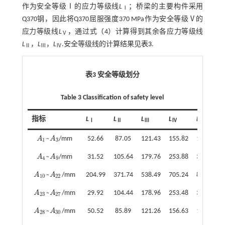
作为安全等级Ⅰ的应力等级线
L
；桥梁的主要构件采用
Ⅰ
Q370钢，因此将Q370屈服强度370 MPa作为安全等级Ⅴ的
应力等级线
L
，通过
式（4）
计算得到其余各应力等级线
Ⅴ
L
，
L
，
L
.安全等级线的计算结果见
表3
.
Ⅱ
Ⅲ
Ⅳ
表3 安全等级划分
Table 3 Classification of safety level
指标
L
L
L
L
L
Ⅰ
Ⅱ
Ⅲ
Ⅳ
Ⅴ
~
A
A
/mm
52.66
87.05
121.43
155.82
190.20
A
1
~
A
3
1
3
~
A
A
/mm
31.52
105.64
179.76
253.88
328.00
A
4
~
A
9
4
9
~
A
A
/mm
204.99
371.74
538.49
705.24
872.00
A
10
~
A
22
10
22
~
A
A
/mm
29.92
104.44
178.96
253.48
328.00
A
23
~
A
27
23
27
~
A
A
/mm
50.52
85.89
121.26
156.63
192.00
A
28
~
A
30
28
30