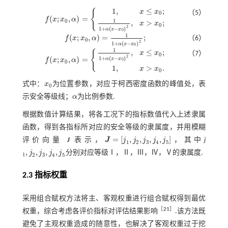
1
,
≤
;
{
x
x
（5）
0
(
;
,
)
=
f
x
x
α
f
(
x
;
x
0
,
α
)
=
1
,
x
≤
x
0
;
1
1
+
α
(
x
-
x
0
)
2
,
x
>
x
0
;
1
0
,
>
;
x
x
0
2
1
+
(
−
)
α
x
x
0
1
(
;
,
)
=
;
f
x
x
α
（6）
f
(
x
;
x
0
,
α
)
=
1
1
+
α
(
x
-
x
0
)
2
;
0
2
1
+
(
−
)
α
x
x
0
1
,
≤
;
{
x
x
（7）
0
2
1
+
(
−
)
(
;
,
)
=
α
x
x
f
x
x
α
0
f
(
x
;
x
0
,
α
)
=
1
1
+
α
(
x
-
x
0
)
2
,
x
≤
x
0
;
1
,
x
>
x
0
.
0
1
,
>
.
x
x
0
式中：
x
为位置参数，对应于柯西密度函数的峰值处，表
x
0
0
示安全等级线；
α
为比例参数.
α
根据数值计算结果，将各工况下的指标数值代入上述隶属
函数，得到各指标所对应的安全等级的隶属度，并用模糊
=
[
,
,
,
,
]
评价向量
J
表示，
J
j
j
j
j
j
，其中
j
J
=
[
j
1
,
j
2
,
j
3
,
j
4
,
j
5
]
1
2
3
4
5
,
,
,
,
j
j
j
j
分别对应等级Ⅰ，Ⅱ，Ⅲ，Ⅳ，Ⅴ的隶属度.
1
,
j
2
,
j
3
,
j
4
,
j
5
1
2
3
4
5
2.3 指标权重
采用组合赋权方法将主、客观权重进行组合赋权得到最优
［
21
］
权重，综合考虑各评价指标对评估结果影响
.该方法既
避免了主观权重造成的随意性，也解决了客观权重过于挖