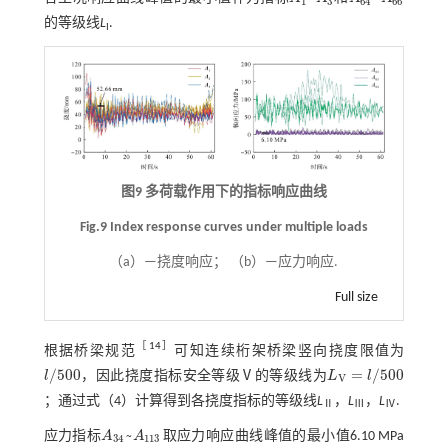
A
1
~
A
3
A
64
~
A
66
1
3
64
66
的等级线
L
.
I
图9 多荷载作用下的指标响应曲线
Fig.9 Index response curves under multiple loads
（a）—挠度响应； （b）—应力响应.
Full size
［
14
］
根据桥梁规范
可知连续桁架桥梁竖向挠度限值为
/
500
=
/
500
l
，因此挠度指标安全等级Ⅴ的等级线为
L
l
l
/
500
L
V
=
l
/
500
V
；通过
式（4）
计算得到各挠度指标的等级线
L
，
L
，
L
.
Ⅱ
Ⅲ
Ⅳ
~
应力指标
A
A
取应力响应曲线峰值的最小值6.10 MPa
A
34
~
A
113
34
113