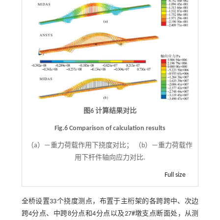
图6 计算结果对比
Fig.6 Comparison of calculation results
（a）—重力荷载作用下挠度对比； （b）—重力荷载作
用下杆件轴向应力对比.
Full size
全桥设置33个挠度测点，布置于主桁架的各跨跨中、次边
跨4分点、中跨8分点和4分点以及27#墩支点断面处，从测