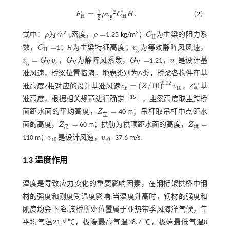
1
2
=
.
F
ρ
v
C
H
（2）
F
H
=
1
2
ρ
v
g
2
C
H
H
.
H
g
H
2
=
3
式中：
ρ
为空气密度，
ρ
1.25 kg/m
；
C
为主梁的阻力系
ρ
ρ
=
C
H
H
=
数，
C
1；
H
为主梁特征高度；
v
为等效静阵风风速，
C
H
=
v
g
H
g
=
=
v
G
v
，
G
为静阵风系数，
G
1.21，
v
是设计基
v
g
=
G
V
v
z
G
V
G
V
=
v
z
g
V
V
V
z
z
准风速，桥梁位置临海，地表类别为A类，桥梁各构件在基
0.12
=
(
/
10
)
准高度
Z
相对应的设计基准风速
v
Z
v
，
Z
是基
v
z
=
Z
/
10
0.12
v
10
10
z
［
15
］
准高度，根据相关规范进行确定
，主梁高度取主跨桥
=
面距水面的平均高度，
Z
40 m；吊杆取吊杆中点距水
主
Z
主
=
=
=
面的高度，
Z
60 m；拱肋为拱顶距水面的高度，
Z
吊
拱
Z
吊
=
Z
拱
=
110 m；
v
是设计风速，
v
=37.6 m/s.
v
10
v
10
10
10
1.3 温度作用
温度是导致应力变化的重要影响因素，在钢桁架拱桥中钢
材的强度和刚度受温度影响.当温度升高时，钢材的强度和
刚度均会下降.该桥所处位置属于亚热带季风海洋气候，年
平均气温21.9 ℃，极端最高气温38.7 ℃，极端最低气温0