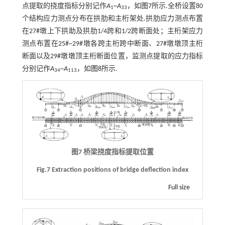
点提取的挠度指标分别记作
A
~
A
，如
图7
所示.全桥设置80
1
33
个结构应力测点分布在拱肋和主桁架处.拱肋应力测点布置
在27#墩上下拱助及拱肋1/4跨和1/2跨断面处；主桁架应力
测点布置在25#~29#墩各跨主桁跨中断面、27#墩墩顶主桁
断面以及29#墩墩顶主桁断面位置，监测点提取的应力指标
分别记作
A
~
A
，如
图8
所示.
34
113
图7 桥梁挠度指标提取位置
Fig.7 Extraction positions of bridge deflection index
Full size