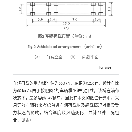
图2 车辆荷载布置（单位：m）
Fig.2 Vehicle load arrangement （unit：m）
（a）—荷载立面； （b）—荷载平面.
Full size
车辆荷载的重力标准值为550 kN，轴距为12.8 m，设计车速
为60 km/h.由于按照
图2
的车辆模型进行加载，该桥在满布
状态下，最多容纳542辆车，因此在本文的数值计算中，采
用等效车辆数来考虑普通车辆荷载以及超载情况对桥梁受
力状态的影响，结合温度及风速变化，共计24种工况组
合，见
表1
.