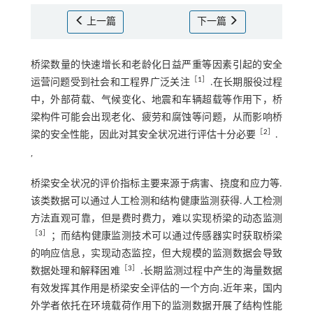
上一篇
下一篇
桥梁数量的快速增长和老龄化日益严重等因素引起的安全
［
1
］
运营问题受到社会和工程界广泛关注
.在长期服役过程
中，外部荷载、气候变化、地震和车辆超载等作用下，桥
梁构件可能会出现老化、疲劳和腐蚀等问题，从而影响桥
［
2
］
梁的安全性能，因此对其安全状况进行评估十分必要
.
′
桥梁安全状况的评价指标主要来源于病害、挠度和应力等.
该类数据可以通过人工检测和结构健康监测获得.人工检测
方法直观可靠，但是费时费力，难以实现桥梁的动态监测
［
3
］
；而结构健康监测技术可以通过传感器实时获取桥梁
的响应信息，实现动态监控，但大规模的监测数据会导致
［
3
］
数据处理和解释困难
.长期监测过程中产生的海量数据
有效发挥其作用是桥梁安全评估的一个方向.近年来，国内
外学者依托在环境载荷作用下的监测数据开展了结构性能