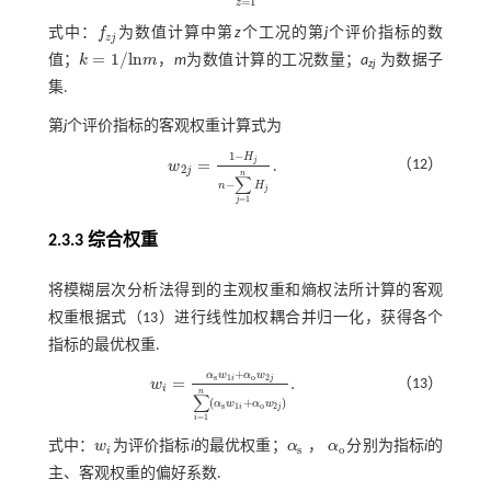
=
1
z
式中：
f
为数值计算中第
z
个工况的第
j
个评价指标的数
f
z
j
z
j
=
1
/
l
n
值；
k
m
，
m
为数值计算的工况数量；
a
为数据子
k
=
1
/
l
n
m
zj
集.
第
j
个评价指标的客观权重计算式为
1
−
H
j
=
（12）
w
.
w
2
j
=
1
-
H
j
n
-
∑
j
=
1
n
H
j
2
j
n
∑
−
n
H
j
=
1
j
2.3.3 综合权重
将模糊层次分析法得到的主观权重和熵权法所计算的客观
权重根据
式（13）
进行线性加权耦合并归一化，获得各个
指标的最优权重.
+
α
w
α
w
s
1
o
2
i
j
=
.
（13）
w
w
i
=
α
s
w
1
i
+
α
o
w
2
j
∑
i
=
1
n
(
α
s
w
1
i
+
α
o
w
2
j
)
.
i
n
∑
(
+
)
α
w
α
w
s
1
o
2
i
j
=
1
i
，
式中：
w
为评价指标
i
的最优权重；
α
α
分别为指标
i
的
w
i
s
o
i
α
s
，
α
o
主、客观权重的偏好系数.