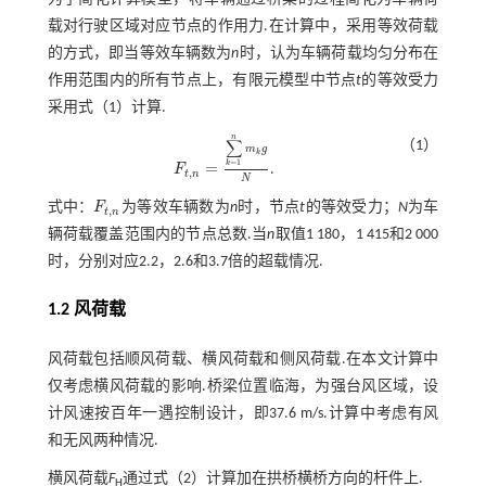
载对行驶区域对应节点的作用力.在计算中，采用等效荷载
的方式，即当等效车辆数为
n
时，认为车辆荷载均匀分布在
作用范围内的所有节点上，有限元模型中节点
t
的等效受力
采用
式（1）
计算.
n
∑
（1）
m
g
k
=
1
=
k
F
.
F
t
,
n
=
∑
k
=
1
n
m
k
g
N
,
t
n
N
式中：
F
为等效车辆数为
n
时，节点
t
的等效受力；
N
为车
F
t
,
n
,
t
n
辆荷载覆盖范围内的节点总数.当
n
取值1 180，1 415和2 000
时，分别对应2.2，2.6和3.7倍的超载情况.
1.2 风荷载
风荷载包括顺风荷载、横风荷载和侧风荷载.在本文计算中
仅考虑横风荷载的影响.桥梁位置临海，为强台风区域，设
计风速按百年一遇控制设计，即37.6 m/s.计算中考虑有风
和无风两种情况.
横风荷载
F
通过
式（2）
计算加在拱桥横桥方向的杆件上.
H