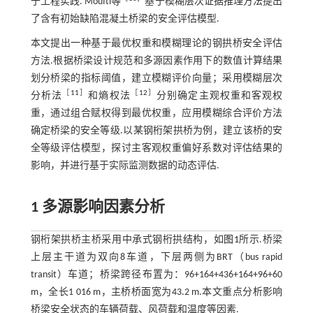
于工程实践. Moufti等
基于模糊层次证据推理方法提出
了含有初始缺陷混凝土桥梁的安全评估模型.
本文提出一种基于最优权重和模糊理论的钢拱桥安全评估
方法.根据桥梁设计规范和多源因素作用下的数值计算结果
划分桥梁的指标阈值，建立模糊评价向量；采用模糊层次
［
11
］
［
12
］
分析法
和熵权法
分别确定主观权重和客观权
重，通过组合赋权得到最优权重，应用模糊综合评价方法
确定桥梁的安全等级.以某钢桁架拱桥为例，建立该桥的安
全等级评估模型，探讨主客观权重偏好系数对评估结果的
影响，并进行基于实际监测数据的动态评估.
1 多源影响因素分析
钢桁架拱桥主桥采用中承式钢桁拱结构，如
图1
所示.桥梁
上层主干道为双向8车道，下层两侧为BRT（bus rapid
transit）车道；桥梁跨径布置为：96+164+436+164+96+60
m，全长1 016 m，主桥桥面宽为43.2 m.本文重点分析影响
桥梁安全状态的车辆荷载、风荷载和温度等因素.