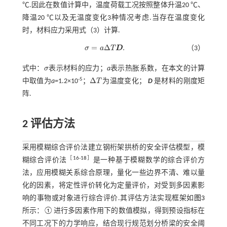
℃.因此在数值计算中，温度荷载工况按照整体升温20 ℃、
降温20 ℃以及无温度变化3种情况考虑.当存在温度变化
时，材料应力采用
式（3）
计算.
=
Δ
.
σ
a
T
D
（3）
σ
=
a
Δ
T
D
.
式中：
σ
表示材料的应力；
a
表示热胀系数，在本文的计算
σ
Δ
-5
中取值为
a=
1.2×10
；
T
为温度变化；
D
是材料的刚度矩
Δ
T
阵.
2 评估方法
采用模糊综合评价法建立钢桁架拱桥的安全评估模型，模
［
16
-
18
］
糊综合评价法
是一种基于模糊数学的综合评价方
法，应用模糊关系综合原理，量化一些边界不清、难以量
化的因素，将定性评价转化为定量评价，对受到多因素影
响的事物或对象进行综合评价.其评估方法实现框架如
图3
所示：①进行多因素作用下的数值模拟，得到预设指标在
不同工况下的力学响应，结合现行规范划分桥梁的安全阈