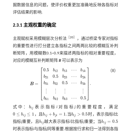
掘数据信息的问题，使评价权重更加准确地反映各指标对
评估结果的影响.
2.3.1 主观权重的确定
［
20
］
主观赋权采用模糊层次分析法
，通过桥梁专家对指标
的重要性进行打分建立各指标之间两两比较的模糊互补判
断矩阵，用模糊数0.1~0.9来描述两指标的相对重要程度，
对应的模糊互补判断矩阵
B
可以表示为
⎡
⎤
0.5
⋯
b
b
b
（8）
12
13
1
k
⎢
⎥
⎢
⎥
0.5
⋯
b
b
b
⎢
⎥
21
23
2
k
⎢
⎥
⎢
⎥
0.5
⋯
b
b
b
=
B
.
31
32
3
⎢
⎥
k
B
=
0.5
b
12
b
13
⋯
b
1
k
b
21
0.5
b
23
⋯
b
2
k
b
31
b
32
0.5
⋯
b
3
k
⋮
⋮
⋮
⎢
⎥
⋮
⋮
⋮
⋮
⎣
⎦
⋯
0.5
b
b
b
1
2
3
k
k
k
式中：
b
表示指标
i
对指标
j
的重要程度，满足
b
i
j
i
j
0
≤
≤
1
+
=
1
>
0.5
b
，且
b
b
.当
b
时，表示指标
i
比
0
≤
b
i
j
≤
1
b
i
j
+
b
j
i
=
1
b
i
j
>
0.5
i
j
i
j
j
i
i
j
=
0.5
指标
j
重要，且
b
越大表示指标
i
比指标
j
重要；当
b
b
i
j
b
i
j
=
0.5
i
j
i
j
时表示指标
i
与指标
j
同等重要.根据按行求和归一法得到各指