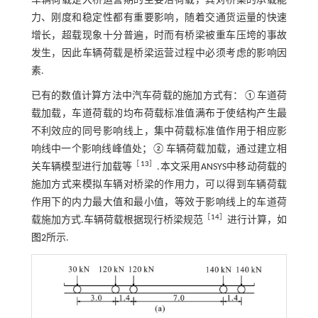
车辆荷载是大桥运营期的主要活荷载，其对桥梁的承载能
力、刚度和稳定性都有重要影响，随着交通货运量的快速
增长，超载现象十分普遍，时而有桥梁被重车压垮的事故
发生，因此车辆荷载是桥梁运营过程中必须考虑的影响因
素.
已有的数值计算方法中汽车荷载的施加方式有：①车道荷
载加载，车道荷载的均布荷载标准值满布于使结构产生最
不利效应的同号影响线上，集中荷载标准值作用于相应影
响线中一个影响线峰值处；②车辆荷载加载，通过建立相
［
13
］
关车辆模型进行加载等
.本文采用ANSYS中移动荷载的
施加方式来模拟车辆对桥梁的作用力，可以得到车辆荷载
作用下的内力最大值和最小值，等效于影响线上的车道荷
［
14
］
载施加方式.车辆荷载根据现行桥梁规范
进行计算，如
图2
所示.