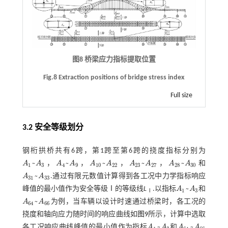
图8 桥梁应力指标提取位置
Fig.8 Extraction positions of bridge stress index
Full size
3.2 安全等级划分
钢桁拱桥共有6跨，第1跨至第6跨的挠度指标分别为
~
~
~
~
~
A
A
，
A
A
，
A
A
，
A
A
，
A
A
和
A
1
~
A
3
A
4
~
A
9
A
10
~
A
22
A
23
~
A
27
A
28
~
A
30
1
3
4
9
10
22
23
27
28
30
~
A
A
.通过有限元数值计算得到各工况中力学指标响应
A
31
~
A
33
31
33
~
峰值的最小值作为安全等级Ⅰ的等级线
L
.以指标
A
A
和
A
1
~
A
3
1
3
Ⅰ
~
A
A
为例，当车辆以设计时速通过桥梁时，各工况的
A
64
~
A
66
64
66
挠度和轴向应力随时间的响应曲线如
图9
所示，计算中选取
~
~
各工况响应曲线峰值的最小值作为指标
A
A
和
A
A