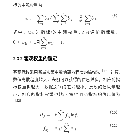
标的主观权重为
n
n
n
n
∑
∑
∑
∑
（9）
2
=
/
=
w
b
b
b
.
w
1
i
=
∑
k
=
1
n
b
i
k
/
∑
i
=
1
n
∑
j
=
1
n
b
i
j
=
2
n
2
∑
k
=
1
n
b
i
k
1
i
i
k
i
j
i
k
2
n
=
1
=
1
=
1
=
1
i
j
k
k
式中：
w
为指标
i
的主观权重；
n
为评价指标数；
w
1
i
1
i
n
∑
0
≤
≤
1
=
1
w
且
w
.
0
≤
w
1
i
≤
1
∑
i
=
1
n
w
1
i
=
1
1
1
i
i
=
1
i
2.3.2 客观权重的确定
［
12
］
客观赋权采用衡量决策中数值离散程度的熵权法
计算.
数值离散程度越大，表明可以获得的信息越多，相应的指
标权重也越大；数据之间的差异越小，反映的信息量越
小，相应的指标权重也越小.第
j
个评价指标的信息熵为
［
22
］
n
∑
（10）
=
−
l
n
H
k
f
f
.
H
j
=
-
k
∑
z
=
1
n
f
z
j
l
n
f
z
j
j
z
j
z
j
=
1
z
m
∑
（11）
=
/
f
a
a
.
f
z
j
=
a
z
j
/
∑
z
=
1
m
a
z
j
z
j
z
j
z
j