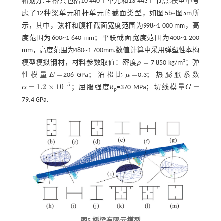
格划分.全桥共包括10 440个单元和13 443个节点.模型中考
虑了12种梁单元和杆单元的截面类型，如
图5
b~
图5
m所
示，其中，弦杆和腹杆截面宽度范围为998~1 000 mm，高
度范围为600~1 640 mm；平联截面宽度范围为400~1 200
mm，高度范围为480~1 700mm.数值计算中采用弹塑性本构
=
3
模型模拟钢材，材料参数取值：密度
ρ
7 850 kg/m
；弹
ρ
=
=
=
性模量
E
206 GPa；泊松比
μ
0.3；热膨胀系数
E
=
μ
=
−
5
=
1.2
×
10
=
α
；屈服强度
R
=370 MPa；切线模量
G
α
=
1.2
×
10
-
5
G
=
p
79.4 GPa.
图5 桥梁有限元模型