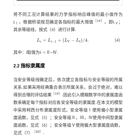
将不同工况计算结果的力学指标响应峰值的最小值作为
［
14
］
L
，根据桥梁规范确定各指标的最大限值
，即
L
；
Ⅰ
Ⅴ
其余等级线，按
式（4）
进行计算.
=
+
(
−
)
/
4
.
L
L
L
L
（4）
L
i
=
L
i
-
1
+
L
V
-
L
I
/
4
.
−
1
V
I
i
i
=
其中：
i
取值为
i
Ⅱ~Ⅳ.
i
=
2.2 指标隶属度
当安全等级线确定后，依次建立各指标与安全等级的所属
关系.如果采用经典集合表示所属关系，会过于绝对，难以
［
19
］
得到合理的评估结果
.因此引入模糊数学中的隶属度函
数来确定每个指标对应各安全等级的隶属度.在本文的模型
中采用柯西分布隶属度形式，安全等级Ⅰ使用偏小型隶属
度函数，见
式（5）
；安全等级Ⅱ，Ⅲ，Ⅳ使用中间型隶属
度函数，见
式（6）
；安全等级Ⅴ使用偏大型隶属度函数，
［
20
］
见
式（7）
.