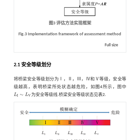
图3 评估方法实现框架
Fig.3 Implementation framework of assessment method
Full size
2.1 安全等级划分
将桥梁安全等级划分为Ⅰ，Ⅱ，Ⅲ，Ⅳ和Ⅴ等级，安全等
级越高，表明桥梁所处状态越危险，如
图4
所示，图中
∼
L
L
为安全等级线.桥梁安全等级状态见
表2
.
L
I
∼
L
V
I
V