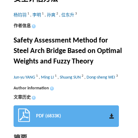
1
1
2
3
杨钧羽
,
李明
,
孙爽
,
位东升
作者信息
+
Safety Assessment Method for
Steel Arch Bridge Based on Optimal
Weights and Fuzzy Theory
1
1
2
3
Jun-yu YANG
,
Ming LI
,
Shuang SUN
,
Dong-sheng WEI
Author information
+
文章历史
+
PDF (6833K)