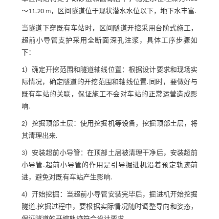
～11.20 m，区间隧道位于现状潜水水位以下，地下水丰富.
当隧道下穿既有车站时，区间隧道开挖采用台阶式施工，
超前小导管支护采用全断面深孔注浆，具体工序步骤如
下：
1）确定开挖范围和隧道轴线位置：根据设计要求和现场实
际情况，确定隧道的开挖范围和轴线位置.同时，要做好与
既有车站的关联，保证施工不会对车站的正常运营造成影
响.
2）挖掘顶部土层：使用挖掘机等设备，挖掘顶部土层，将
其清理出来.
3）安装超前小导管：在顶部土层被清理干净后，安装超前
小导管.超前小导管的作用是引导掘进机沿着预定轨迹前
进，避免对既有车站产生影响.
4）开始挖掘：当超前小导管安装完毕后，掘进机开始挖掘
隧道.挖掘过程中，要根据实际情况随时调整导向和姿态，