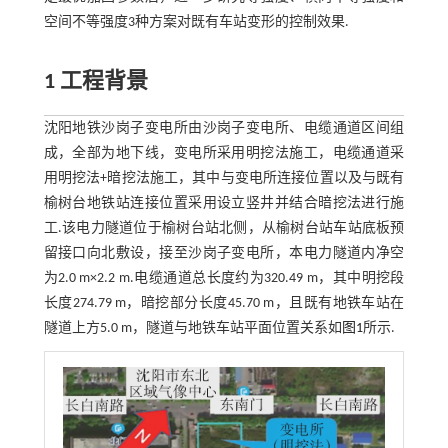
空间不等强度3种方案对既有车站变形的控制效果.
1 工程背景
沈阳地铁沙岗子变电所由沙岗子变电所、电缆通道区间组
成，全部为地下线，变电所采用明挖法施工，电缆通道采
用明挖法+暗挖法施工，其中与变电所连接位置以及与既有
榆树台地铁站连接位置采用设立竖井并结合暗挖法进行施
工.该电力隧道位于榆树台站北侧，从榆树台站车站底板预
留接口向北敷设，接至沙岗子变电所，本电力隧道内净空
为2.0 m×2.2 m.电缆通道总长度约为320.49 m，其中明挖段
长度274.79 m，暗挖部分长度45.70 m，且既有地铁车站在
隧道上方5.0 m，隧道与地铁车站平面位置关系如
图1
所示.