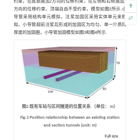
约束，在底部施加
Z
方向的位移约束，在左侧和右侧施加
X
方向的位移约束，顶端自由不受约束，模型如
图2
所示.小
导管采用结构单元模拟，注浆加固区采用实体单元来模
拟，小导管超前注浆后形成的加固区为均匀、单一介质同
厚度的加固圈，小导管加固模型如
图3
和
图4
所示.
图2 既有车站与区间隧道的位置关系 （单位： m）
Fig.2 Position relationship between an existing station
and section tunnels (unit: m)
Full size