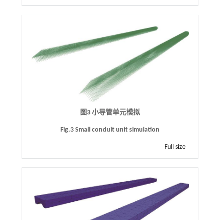
图3 小导管单元模拟
Fig.3 Small conduit unit simulation
Full size