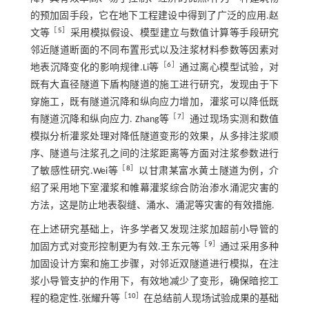
的预加固手段，它在地下工程建设中得到了广泛的应用.赵
［
5
］
文等
采用模拟假设、模型建立与数值计算等手段研究
邻近隧道断面的不同布置形式以及注浆材料参数等因素对
［
6
］
地表沉降变化的影响规律.Li等
通过离心模型试验，对
既有大直径隧道下盾构隧道的施工进行研究，发现由于下
穿施工，既有隧道沉降和纵向应力增加，灌浆可以降低既
［
7
］
有隧道沉降和纵向应力. Zhang等
通过现场实测和数值
模拟分析灌浆处理对降低隧道变形的效果，从多排注浆顺
序、隧道与注浆孔之间的注浆距离等方面对注浆参数进行
［
8
］
了敏感性研究.Wei等
以甘肃某富水黄土隧道为例，介
绍了采用地下室灌浆和帷幕灌浆综合防治渗水涌泥灾害的
方法，这是防止地表裂缝、涌水、涌泥等灾害的有效措施.
在上述研究基础上，许多学者又发现注浆加超前小导管的
［
9
］
加固方式对变形控制更为有效.王东元等
通过采用多种
加固设计方案和施工步骤，对邻近双隧道进行模拟，在注
浆小导管支护的作用下，有效地减少了变形，确保暗挖工
［
10
］
程的稳定性.张耀升等
在总结前人现场试验成果的基础