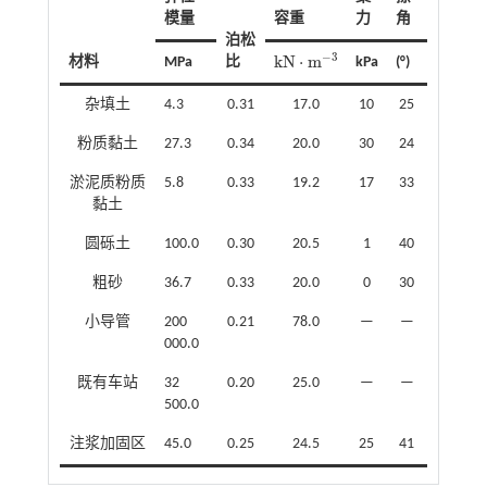
模量
容重
力
角
泊松
−
3
k
N
⋅
m
材料
MPa
比
kPa
(°)
k
N
·
m
-
3
杂填土
4.3
0.31
17.0
10
25
粉质黏土
27.3
0.34
20.0
30
24
淤泥质粉质
5.8
0.33
19.2
17
33
黏土
圆砾土
100.0
0.30
20.5
1
40
粗砂
36.7
0.33
20.0
0
30
小导管
200
0.21
78.0
—
—
000.0
既有车站
32
0.20
25.0
—
—
500.0
注浆加固区
45.0
0.25
24.5
25
41