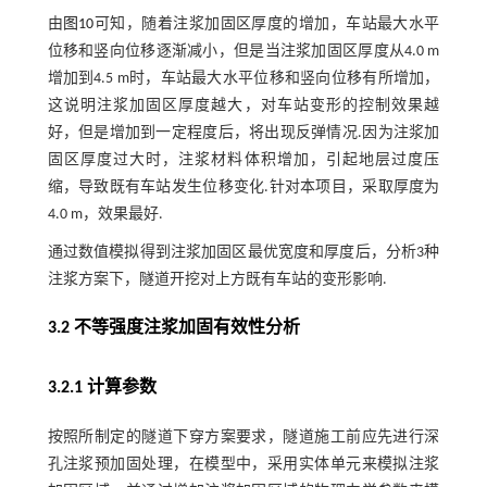
由
图10
可知，随着注浆加固区厚度的增加，车站最大水平
位移和竖向位移逐渐减小，但是当注浆加固区厚度从4.0 m
增加到4.5 m时，车站最大水平位移和竖向位移有所增加，
这说明注浆加固区厚度越大，对车站变形的控制效果越
好，但是增加到一定程度后，将出现反弹情况.因为注浆加
固区厚度过大时，注浆材料体积增加，引起地层过度压
缩，导致既有车站发生位移变化.针对本项目，采取厚度为
4.0 m，效果最好.
通过数值模拟得到注浆加固区最优宽度和厚度后，分析3种
注浆方案下，隧道开挖对上方既有车站的变形影响.
3.2 不等强度注浆加固有效性分析
3.2.1 计算参数
按照所制定的隧道下穿方案要求，隧道施工前应先进行深
孔注浆预加固处理，在模型中，采用实体单元来模拟注浆