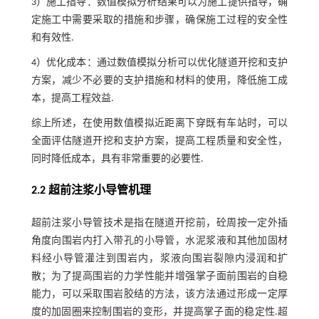
3）施工指导：数值模拟分析结果可以为施工提供指导，确
定施工中需要采取的措施和步骤，确保施工过程的安全性
和有效性.
4）优化成本：通过数值模拟分析可以优化隧道开挖和支护
方案，减少不必要的支护措施和材料的使用，降低施工成
本，提高工程效益.
综上所述，在使用数值模拟近距离下穿既有车站时，可以
全面评估隧道开挖和支护方案，提高工程质量和安全性，
同时降低成本，具有非常重要的必要性.
2.2 超前注浆小导管机理
超前注浆小导管技术是指在隧道开挖前，砼周按一定外插
角度向围岩内打入带孔的小导管，水泥浆液和其他加固材
料经小导管灌注到围岩内，浆液向围岩裂隙内浸润和扩
散；为了提高围岩的力学性能并增强掌子面前围岩的自稳
能力，可以采取围岩胶结的方法，该方法通过形成一定厚
度的加固圈来控制围岩的变形，并提高掌子面的稳定性.超