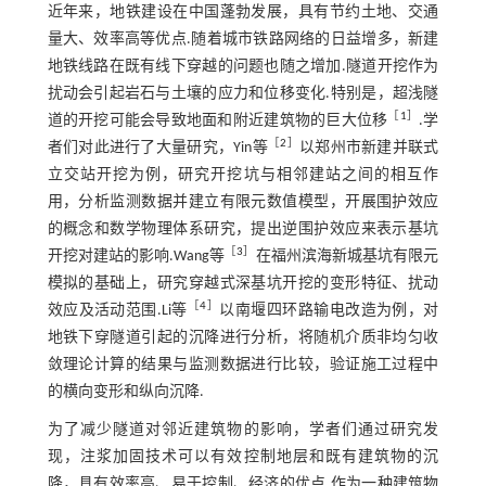
近年来，地铁建设在中国蓬勃发展，具有节约土地、交通
量大、效率高等优点.随着城市铁路网络的日益增多，新建
地铁线路在既有线下穿越的问题也随之增加.隧道开挖作为
扰动会引起岩石与土壤的应力和位移变化.特别是，超浅隧
［
1
］
道的开挖可能会导致地面和附近建筑物的巨大位移
.学
［
2
］
者们对此进行了大量研究，Yin等
以郑州市新建并联式
立交站开挖为例，研究开挖坑与相邻建站之间的相互作
用，分析监测数据并建立有限元数值模型，开展围护效应
的概念和数学物理体系研究，提出逆围护效应来表示基坑
［
3
］
开挖对建站的影响.Wang等
在福州滨海新城基坑有限元
模拟的基础上，研究穿越式深基坑开挖的变形特征、扰动
［
4
］
效应及活动范围.Li等
以南堰四环路输电改造为例，对
地铁下穿隧道引起的沉降进行分析，将随机介质非均匀收
敛理论计算的结果与监测数据进行比较，验证施工过程中
的横向变形和纵向沉降.
为了减少隧道对邻近建筑物的影响，学者们通过研究发
现，注浆加固技术可以有效控制地层和既有建筑物的沉
降，具有效率高、易于控制、经济的优点.作为一种建筑物