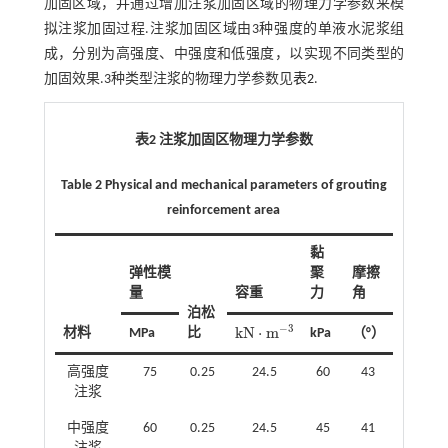
加固区域，并通过增加注浆加固区域的物理力学参数来模
拟注浆加固过程.注浆加固区域由3种强度的单液水泥浆组
成，分别为高强度、中强度和低强度，以实现不同类型的
加固效果.3种类型注浆的物理力学参数见
表2
.
表2 注浆加固区物理力学参数
Table 2 Physical and mechanical parameters of grouting
reinforcement area
黏
弹性模
聚
摩擦
量
容重
力
角
泊松
−
3
k
N
⋅
m
材料
MPa
比
kPa
（°）
k
N
·
m
-
3
高强度
75
0.25
24.5
60
43
注浆
中强度
60
0.25
24.5
45
41