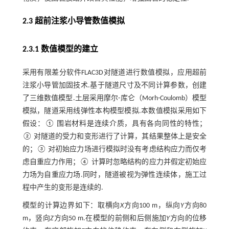
2.3 超前注浆小导管数值模拟
2.3.1 数值模型的建立
采用有限差分软件FLAC3D对隧道进行数值模拟，应用超前
注浆小导管加固技术.基于隧道尺寸及不同计算参数，创建
了三维数值模型.土层采用摩尔-库仑（Morh-Coulomb）模型
模拟，隧道采用线弹性本构模型模拟.本数值模拟采用如下
假设：① 围岩材料是连续介质，具有各向同性的特性；
② 对隧道的受力和变形进行了计算，其结果整体上是安全
的；③ 对初始应力场进行模拟时没有考虑结构应力而仅考
虑自重应力作用；④ 计算时忽略结构的应力并假定初始应
力场为自重应力场.同时，隧道被视为弹性连续体，施工过
程中产生的变形是连续的.
模型的计算边界如下：取横向
X
方向100 m，纵向
Y
方向80
m，竖向
Z
方向50 m.在模型的前侧和后侧施加
Y
方向的位移