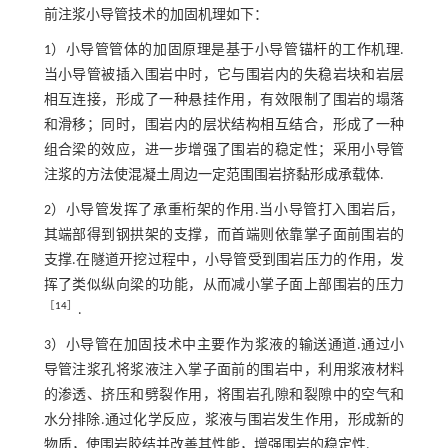
前注浆小导管技术的加固机理如下：
1）小导管管体的加固原理是基于小导管锚杆的工作机理.
当小导管被插入围岩中时，它与围岩内的失稳岩块和岩层
相互连接，形成了一种悬挂作用，有效限制了围岩的塌落
和滑移；同时，围岩内的层状结构相互结合，形成了一种
组合梁的效应，进一步增强了围岩的稳定性；采用小导管
注浆的方法使混凝土周边一定范围围岩挤黏形成承载体.
2）小导管发挥了承重桁架的作用.当小导管打入围岩后，
其端部得到钢拱架的支撑，而首端则依靠掌子面前围岩的
支撑.在隧道开挖过程中，小导管受到围岩压力的作用，发
挥了类似纵向梁的功能，从而减小掌子面上部围岩的压力
［
14
］
.
3）小导管在加固技术中主要作为浆液的输送通道.通过小
导管注浆孔将浆液注入掌子面前的围岩中，利用浆液材料
的渗透、挤压和劈裂作用，将围岩孔隙和裂隙中的空气和
水分排除.通过化学反应，浆液与围岩发生作用，形成新的
物质，使围岩胶结并改善其性能，增强围岩的稳定性.