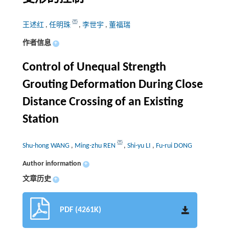
王述红
,
任明珠
,
李世宇
,
董福瑞
作者信息
+
Control of Unequal Strength
Grouting Deformation During Close
Distance Crossing of an Existing
Station
Shu-hong WANG
,
Ming-zhu REN
,
Shi-yu LI
,
Fu-rui DONG
Author information
+
文章历史
+
PDF (4261K)