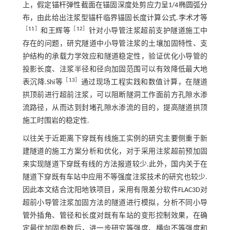
上，假定锚杆弹性截面在锚固深度处剪应力呈1/4椭圆弧分
布，由此给出注浆型锚杆临界锚固长度计算公式.李术才等
［
11
］
［
12
］
和王辉等
针对小导管注浆超前支护隧道施工中
存在的问题，研究隧道中小导管注浆的土壤加固特性、支
护结构的承载力学效应和隧道稳定性，验证优化小导管的
投影长度、注浆半径和径向加固范围可以有效降低最大地
［
13
］
表沉降.Shi等
通过现场工程实践和数值计算，在隧道
拱顶前进行超前注浆，可以阻断隧洞工作面前方孔隙水渗
流路径，从而达到封堵孔隙水渗流的目的，提高隧道拱顶
施工时围岩的稳定性.
以往关于近距离下穿既有线施工实例的研究主要侧重于新
建隧道的施工方案分析和优化，对于采用注浆超前预加固
来实现隧道下穿既有线的方法报道较少.此外，国内关于在
隧道下穿既有车站中应用不等强度注浆技术的研究也较少.
因此本文结合沈阳地铁项目，采用有限差分软件FLAC3D对
超前小导管注浆加固方法的隧道进行模拟，分析不同小导
管外插角、管径和长度对既有车站的变形控制效果，在确
定最优加固参数后，进一步研究等强度、横向不等强度和