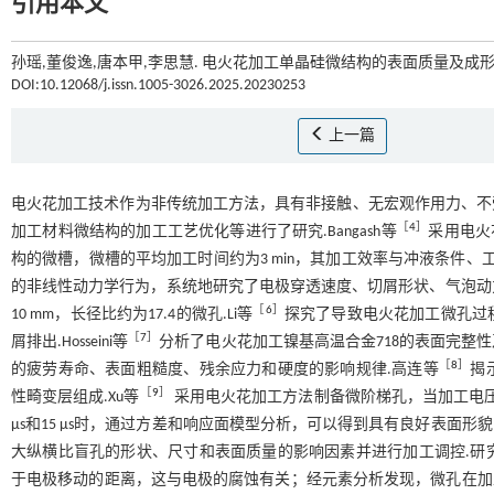
引用本文
孙瑶,董俊逸,唐本甲,李思慧. 电火花加工单晶硅微结构的表面质量及成形精
DOI:10.12068/j.issn.1005-3026.2025.20230253
上一篇
电火花加工技术作为非传统加工方法，具有非接触、无宏观作用力、不
［
4
］
加工材料微结构的加工工艺优化等进行了研究.Bangash等
采用电火
构的微槽，微槽的平均加工时间约为3 min，其加工效率与冲液条件、工件材
的非线性动力学行为，系统地研究了电极穿透速度、切屑形状、气泡动
［
6
］
10 mm，长径比约为17.4的微孔.Li等
探究了导致电火花加工微孔过
［
7
］
屑排出.Hosseini等
分析了电火花加工镍基高温合金718的表面完整
［
8
］
的疲劳寿命、表面粗糙度、残余应力和硬度的影响规律.高连等
揭
［
9
］
性畸变层组成.Xu等
采用电火花加工方法制备微阶梯孔，当加工电压设置为
μs和15 μs时，通过方差和响应面模型分析，可以得到具有良好表面形貌的阶
大纵横比盲孔的形状、尺寸和表面质量的影响因素并进行加工调控.研
于电极移动的距离，这与电极的腐蚀有关；经元素分析发现，微孔在加工