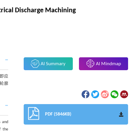
trical Discharge Machining
AI Summary
AI Mindmap
即应
轮廓
PDF (5846KB)
s and
f the