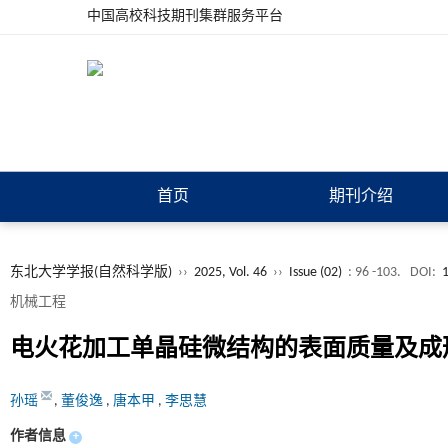
中国高校科技期刊集群服务平台
首页
期刊介绍
东北大学学报(自然科学版)
››
2025, Vol. 46
››
Issue (02)
: 96 -103.
DOI:
机械工程
电火花加工单晶硅微结构的表面质量及成
孙瑶
,
董俊逸
,
唐本甲
,
李思慧
作者信息
+