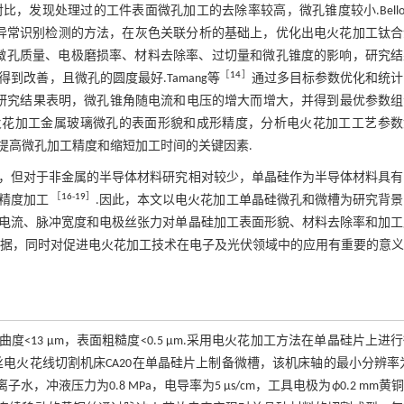
发现处理过的工件表面微孔加工的去除率较高，微孔锥度较小.Bellot
异常识别检测的方法，在灰色关联分析的基础上，优化出电火花加工钛合
微孔质量、电极磨损率、材料去除率、过切量和微孔锥度的影响，研究结
［
14
］
改善，且微孔的圆度最好.Tamang等
通过多目标参数优化和统计
，研究结果表明，微孔锥角随电流和电压的增大而增大，并得到最优参数组
火花加工金属玻璃微孔的表面形貌和成形精度，分析电火花加工工艺参数
提高微孔加工精度和缩短加工时间的关键因素.
，但对于非金属的半导体材料研究相对较少，单晶硅作为半导体材料具有
［
16
-
19
］
精度加工
.因此，本文以电火花加工单晶硅微孔和微槽为研究背
电流、脉冲宽度和电极丝张力对单晶硅加工表面形貌、材料去除率和加工
依据，同时对促进电火花加工技术在电子及光伏领域中的应用有重要的意义
，翘曲度<13 μm，表面粗糙度<0.5 μm.采用电火花加工方法在单晶硅片上进
火花线切割机床CA20在单晶硅片上制备微槽，该机床轴的最小分辨率为
离子水，冲液压力为0.8 MPa，电导率为5 μs/cm，工具电极为
ϕ
0.2 mm黄