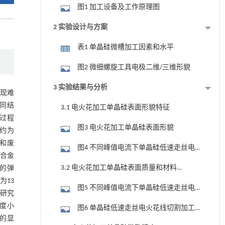
图1 加工设备及工作原理图
2 实验设计与方案
表1 单晶硅微槽加工因素和水平
图2 微细螺旋工具电极二维/三维形貌
3 实验结果与分析
实现难
不同结
3.1 电火花加工单晶硅表面形貌特征
过程
图3 电火花加工单晶硅表面形貌
约为
和废
图4 不同峰值电流下单晶硅低速走丝电
温合金
火花加工表面形貌
3.2 电火花加工单晶硅表面质量和材料
的弹
为13
去除率
图5 不同峰值电流下单晶硅低速走丝电
研究
火花线切割加工表面轮廓
度小
图6 单晶硅低速走丝电火花线切割加工
的显
表面粗糙度和材料去除率