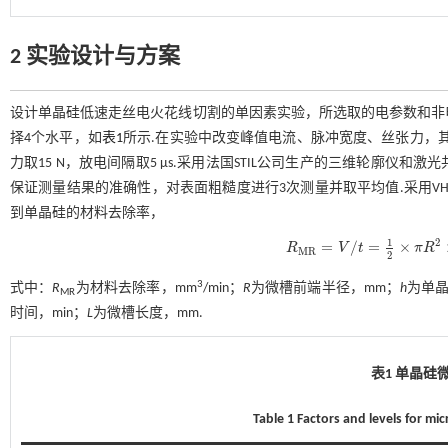
2 实验设计与方案
设计单晶硅低速走丝电火花线切割的单因素实验，所选取的电参数和非
择4个水平，如
表1
所示.在实验中改变峰值电流、脉冲宽度、丝张力，其他
力取15 N，放电间隔取5 μs.采用法国STIL公司生产的三维轮廓
保证测量结果的准确性，对表面粗糙度进行3次测量并取平均值.采用V
到单晶硅的材料去除率，
1
2
=
/
=
×
R
V
t
π
R
R
M
R
=
V
/
t
=
1
2
×
π
R
2
×
h
+
h
×
b
×
(
M
R
2
3
式中：
R
为材料去除率，mm
/min；
R
为微槽前端半径，mm；
h
为单晶
MR
时间，min；
L
为微槽长度，mm.
表1 单晶硅
Table 1 Factors and levels for mi