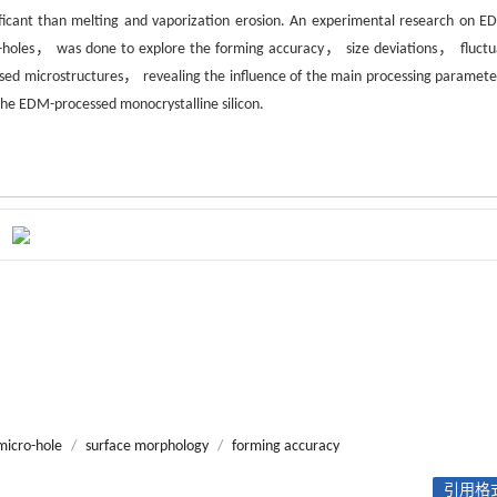
ificant than melting and vaporization erosion. An experimental research on E
ro-holes， was done to explore the forming accuracy， size deviations， fluctu
essed microstructures， revealing the influence of the main processing paramete
he EDM-processed monocrystalline silicon.
micro-hole
/
surface morphology
/
forming accuracy
引用格式