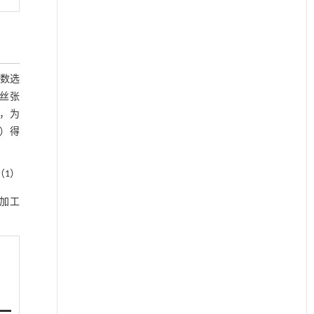
数选
，丝张
测，为
1）
得
（1）
加工