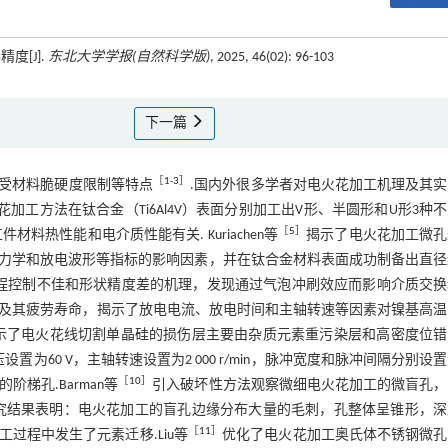
度[J].
东北大学学报(自然科学版)
, 2025, 46(02): 96-103
下一篇
［
1
-
3
］
受材料脆硬度限制等特点
.国内外很多学者对电火花加工机理及其
花加工方法在钛合金（Ti6Al4V）表面分别加工出V形、半圆形和U形3种
［
5
］
料热性能和电介质性能有关. Kuriachen等
揭示了电火花加工微孔
力学和放电波形等指标的影响因素，并在钛合金材料表面成功制备出直径
程控制不佳和形状精度差的机理，发现通过气泡冲刷效应而影响介质交换
性及其疲劳寿命，揭示了放电电流、放电时间和主轴转速等因素对镍基高
示了电火花线切割单晶硅的损伤层主要由杂质元素重污染层和高密度位错
60 V，主轴转速设置为2 000 r/min，脉冲宽度和脉冲间隔分别设置
［
10
］
梯孔.Barman等
引入破坏性方法观察微细电火花加工的微盲孔，
究结果表明：电火花加工的盲孔边缘分布大量的毛刺，孔整体呈锥形，深
［
11
］
过程中发生了元素迁移.Liu等
优化了电火花加工奥氏体不锈钢微孔