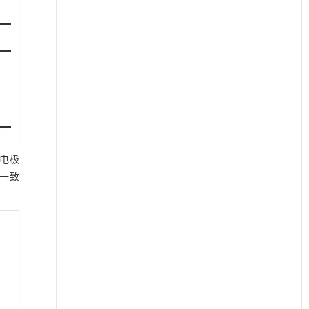
，电极
一致