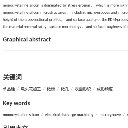
monocrystalline silicon is dominated by stress erosion， which is more sign
monocrystalline silicon microstructures， including micro-grooves and mic
height of the cross-sectional profiles， and surface quality of the EDM-proc
the material removal rate， surface morphology， and surface roughness of t
Graphical abstract
关键词
单晶硅
/
电火花加工
/
微槽
/
微孔
/
表面形貌
/
成形精度
Key words
monocrystalline silicon
/
electrical discharge machining
/
micro-groove
/