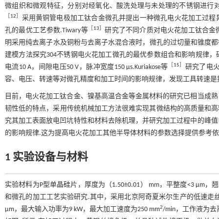
微组织和微观特征，分别对经氧化、酸洗处理与未处理的不锈钢进行对比，
［
12
］
采用黄铜管电极加工钛合金微孔并提出一种微孔电火花加工过程
［
13
］
孔的最优工艺参数.Tiwary等
研究了不同介质对电火花加工钛合金
明采用纯去离子水及铜粉与去离子水混合液时，微孔的过切量和锥度都得到
建模方法探究304不锈钢电火花加工微孔的最优参数组合和影响规律
［
15
］
电流10 A，间隙电压50 V，脉冲宽度150 µs.Kuriakose等
研究了电
容、电压、转速等对微孔精度和加工时间的影响规律，发现工具转速是
目前，电火花加工钛合金、镍基高温合金等金属材料的研究已相当成熟
韧性低的特点，采用传统机械加工方法很难实现其微结构的高质量和高
究其加工表面放电凹坑特性和材料去除机理，并研究加工过程中的峰值
的影响规律.这为提高电火花加工其他半导体材料的参数选择提供参考
1 实验设备与材料
实验材料为P型单晶硅片，厚度为（1.50±0.01） mm，平整度<3 μm
和微孔的加工工艺实验研究.其中，采用北京阿奇夏米尔生产的低速走丝电
2
μm，最大输入功率为9 kW，最大加工速度为250 mm
/min，工作液为去