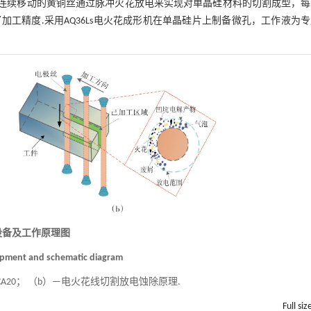
向连续移动的黄铜丝通过脉冲火花放电来实现对单晶硅材料的切割成型，每
工精度.采用AQ36Ls电火花成形机在单晶硅片上制备微孔，工作液为
设备及工作原理图
uipment and schematic diagram
A20； （b）—电火花线切割放电蚀除原理.
Full siz