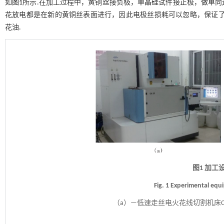
如
图1
所示.在加工过程中，黄铜丝接负极，单晶硅试件接正极，做单
花放电都是在新的黄铜丝表面进行，因此电极丝损耗可以忽略，保证了加
花油.
图1 加工
Fig. 1 Experimental eq
（a）—低速走丝电火花线切割机床C