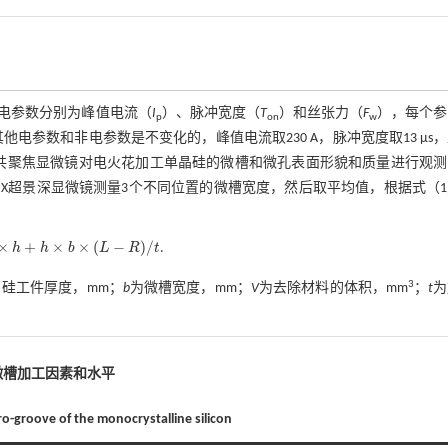
电参数分别为峰值电流（
I
）、脉冲宽度（
T
）和丝张力（
F
），每个参
p
on
w
电参数和非电参数是不变化的，峰值电流取230 A，脉冲宽度取13 μs
仪和激光共聚焦显微镜对电火花加工单晶硅的微槽和微孔表面形貌和质量进行观
HX超景深显微镜测量3个不同位置的微槽宽度，然后取平均值，根据
式（
×
+
×
×
(
−
)
/
h
h
b
L
R
t
.
L
-
R
)
/
t
3
硅工件厚度，mm；
b
为微槽宽度，mm；
V
为去除材料的体积，mm
；
t
为
微槽加工因素和水平
cro-groove of the monocrystalline silicon