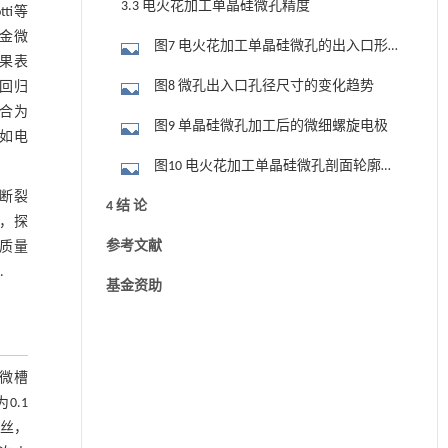
3.3 电火花加工单晶硅微孔精度
ti等
金微
图7 电火花加工单晶硅微孔的出入口形
果表
貌
图8 微孔出入口孔径尺寸的变化趋势
回归
合为
图9 单晶硅微孔加工后的微细螺旋电极
如电
图10 电火花加工单晶硅微孔剖面轮廓和
三维形貌
断裂
4 结 论
景，探
参考文献
质量
.
基金资助
行微槽
0.1
铜丝，