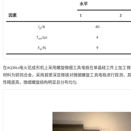
水平
因素
1
2
I
/A
40
p
T
/μs
4
on
F
/N
9
w
在AQ36Ls电火花成形机上采用螺旋微细工具电极在单晶硅工件上加工微孔
材料为铜钨合金，采用超景深显微镜对微细螺旋工具电极进行观测，
性精度高，微细螺旋结构明显且分布均匀.