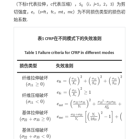
（下标t代表拉伸，c代表压缩），
S
（
i，j
=1，2，3）为剪
ij
切强度，
e
（
s
=ft，fc，mt，mc）为不同损伤类型的损伤初
s
始系数.
表1 CFRP在不同模式下的失效准则
Table 1 Failure criteria for CFRP in different modes
损伤类型
失效准则
2
2
2
(
)
(
)
(
)
纤维拉伸破坏
σ
σ
σ
=
+
+
≥
1
13
11
12
e
f
t
(
≥
0
)
X
S
S
σ
t
12
13
σ
11
≥
0
11
2
(
)
σ
=
≥
1
11
e
f
c
X
纤维压缩破坏
c
e
f
=
σ
11
X
t
2
+
σ
12
S
12
2
+
σ
13
S
13
2
≥
1
e
f
c
=
σ
11
X
c
2
≥
1
2
2
(
<
0
)
(
)
(
)
2
σ
+
−
σ
11
<
0
σ
σ
σ
σ
σ
σ
11
=
+
+
22
33
23
22
33
12
e
m
t
2
Y
S
S
t
12
23
2
基体拉伸破坏
[
]
(
)
(
)
+
+
σ
σ
σ
σ
Y
=
−
1
+
22
33
22
33
c
e
m
c
(
+
≥
0
)
2
2
σ
σ
Y
S
S
σ
22
+
σ
33
≥
0
22
33
c
23
23
基体压缩破坏
(
+
<
0
)
σ
σ
σ
22
+
σ
33
<
0
22
33