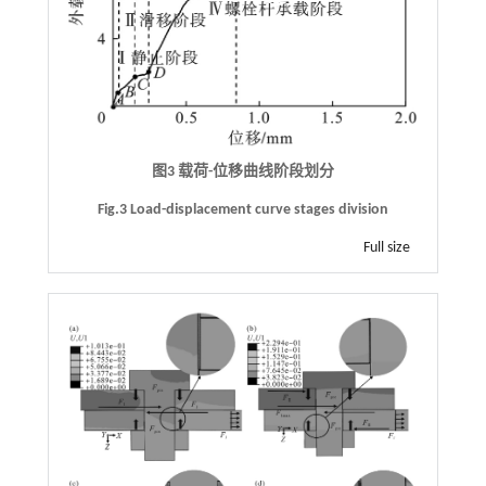
图3 载荷-位移曲线阶段划分
Fig.3 Load-displacement curve stages division
Full size