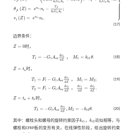
⎬
i
k
G
A
k
G
A
⎪
t
t
b
b
b
b
M
j
i
Z
=
-
E
b
I
b
G
l
A
e
s
k
t
G
b
A
b
+
E
b
I
b
e
n
i
n
i
2
+
k
E
b
I
b
k
t
G
b
A
b
;
T
j
i
Z
=
-
E
b
I
b
G
l
A
e
s
k
t
G
⎪
⎪
⎪
⎪
T
j
i
(
)
=
−
;
⎪
n
θ
Z
e
n
i
z
⎪
⎭
j
i
i
⎪
k
G
A
t
b
b
'
(
)
=
.
n
v
Z
e
n
i
z
i
i
(17)
边界条件：
=
0
Z
时，
Z
=
0
d
v
=
−
=
1
，
(18)
T
G
A
M
k
θ
.
1
1
e
s
1
r
1
T
1
=
-
G
1
A
e
s
d
v
1
d
Z
，
M
1
=
k
r
1
θ
d
Z
=
Z
t
时，
Z
=
t
a
a
d
v
=
−
=
;
1
，
(19)
T
F
G
A
M
M
1
l
e
s
1
2
l
d
Z
T
1
=
F
l
-
G
l
A
e
s
d
v
1
d
Z
，
M
1
=
M
2
;
T
2
=
F
l
-
G
l
A
e
s
d
v
2
d
Z
，
d
v
1
d
Z
=
d
v
2
d
d
d
v
v
v
=
−
=
.
2
1
2
，
T
F
G
A
2
l
e
s
l
d
d
d
Z
Z
Z
=
+
Z
t
t
时，
Z
=
t
a
+
t
b
a
b
d
v
=
−
,
=
−
2
(20)
T
G
A
M
k
θ
.
T
3
=
-
G
l
A
e
s
d
v
2
d
Z
,
M
2
=
-
k
r
2
θ
3
l
e
s
2
r
2
d
Z
其中：螺栓头和螺母的旋转约束因子
k
，
k
近似相等，与
k
r
1
k
r
2
r
1
r
2
螺栓和CFRP板的变形有关，在线弹性阶段，给出旋转约束