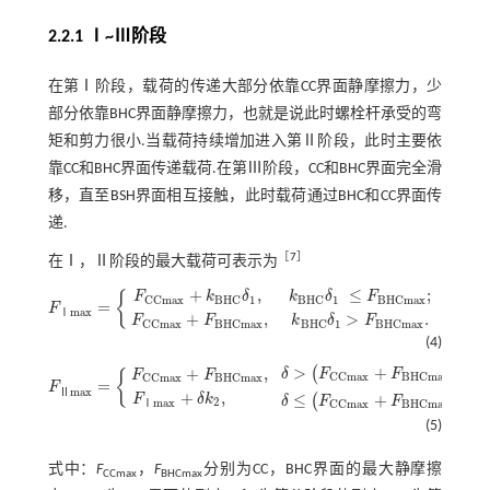
2.2.1 Ⅰ~Ⅲ阶段
在第Ⅰ阶段，载荷的传递大部分依靠CC界面静摩擦力，少
部分依靠BHC界面静摩擦力，也就是说此时螺栓杆承受的弯
矩和剪力很小.当载荷持续增加进入第Ⅱ阶段，此时主要依
靠CC和BHC界面传递载荷.在第Ⅲ阶段，CC和BHC界面完全滑
移，直至BSH界面相互接触，此时载荷通过BHC和CC界面传
递.
［
7
］
在Ⅰ，Ⅱ阶段的最大载荷可表示为
+
,
≤
;
{
F
k
δ
k
δ
F
1
1
C
C
m
a
x
B
H
C
B
H
C
B
H
C
m
a
x
=
F
m
a
x
Ⅰ
F
Ⅰ
m
a
x
=
F
C
C
m
a
x
+
k
B
H
C
δ
1
,
F
C
C
m
a
x
+
F
B
H
C
m
a
x
,
k
B
H
C
δ
1
≤
F
B
H
C
m
a
x
;
k
+
,
>
.
F
F
k
δ
F
1
C
C
m
a
x
B
H
C
m
a
x
B
H
C
B
H
C
m
a
x
(4)
>
+
−
(
+
,
δ
F
F
F
F
F
{
C
C
m
a
x
B
H
C
m
a
x
C
C
m
a
x
B
H
C
m
a
x
=
F
m
a
x
Ⅱ
F
Ⅱ
m
a
x
=
F
C
C
m
a
x
+
F
B
H
C
m
a
x
,
F
Ⅰ
m
a
x
+
δ
k
2
,
δ
>
F
C
C
m
a
x
+
F
B
H
C
m
a
x
-
F
+
,
≤
+
−
F
δ
k
(
δ
F
F
F
2
m
a
x
C
C
m
a
x
B
H
C
m
a
x
Ⅰ
(5)
式中：
F
，
F
分别为CC，BHC界面的最大静摩擦
CCmax
BHCmax