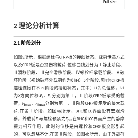
Full size
2 理论分析计算
2.1 阶段划分
如
图3
所示，根据螺栓与CFRP板的接触状态、载荷传递方式
以及CFRP板是否损伤将载荷-位移曲线划分为Ⅰ静止阶段、
Ⅱ滑移阶段、Ⅲ完全滑移阶段、Ⅳ螺栓杆承载阶段、Ⅴ破
坏阶段（初始破坏外载荷约为8 kN）5个阶段.
图4
为CFRP板
螺栓连接在不同阶段的接触状态，其中：
U
为总位移，
U
1
为
X
方向位移.
F
，
F
分别为第Ⅰ，Ⅱ阶段CFRP板承受的载
I
II
荷，
F
，
F
分别为第Ⅰ，Ⅱ阶段CFRP板承受的最大载
Imax
IImax
荷.在第Ⅰ阶段，如
图4
a所示，BHC和CC界面没有宏观滑
移，外载荷
F
与螺栓预紧力
F
在BHC和CC界面产生的静摩
l
pre
擦力相互作用，此时的位移是由螺栓和CFRP板变形引起
的，可以忽略不计.在第Ⅱ阶段，如
图4
b所示，由于外载荷