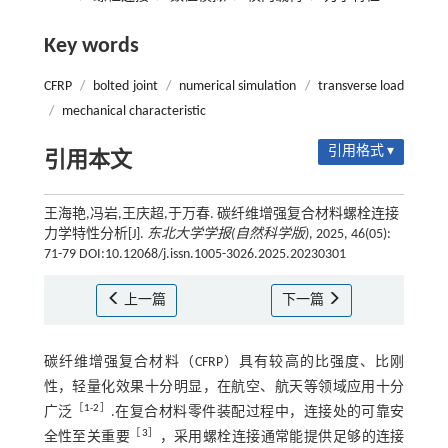
Key words
CFRP
/
bolted joint
/
numerical simulation
/
transverse load
/
mechanical characteristic
引用格式 ▾
引用本文
王海艳,冯岩,王庆超,于万春. 碳纤维增强复合材料螺栓连接
力学特性分析[J].
东北大学学报(自然科学版)
, 2025, 46(05):
71-79 DOI:10.12068/j.issn.1005-3026.2025.20230301
上一篇
下一篇
碳纤维增强复合材料（CFRP）具有较高的比强度、比刚
性，轻量化效果十分明显，在航空、航天等领域应用十分
［
1
-
2
］
广泛
.在复合材料零件装配过程中，连接处的可靠安
［
3
］
全性至关重要
，采用螺栓连接通常能提供足够的连接