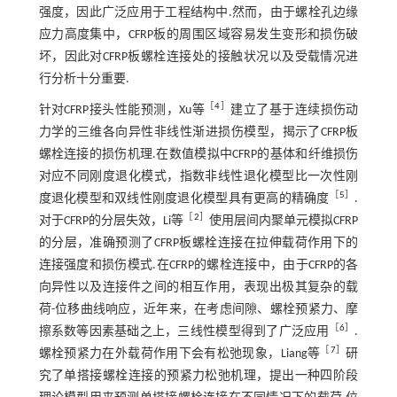
强度，因此广泛应用于工程结构中.然而，由于螺栓孔边缘
应力高度集中，CFRP板的周围区域容易发生变形和损伤破
坏，因此对CFRP板螺栓连接处的接触状况以及受载情况进
行分析十分重要.
［
4
］
针对CFRP接头性能预测，Xu等
建立了基于连续损伤动
力学的三维各向异性非线性渐进损伤模型，揭示了CFRP板
螺栓连接的损伤机理.在数值模拟中CFRP的基体和纤维损伤
对应不同刚度退化模式，指数非线性退化模型比一次性刚
［
5
］
度退化模型和双线性刚度退化模型具有更高的精确度
.
［
2
］
对于CFRP的分层失效，Li等
使用层间内聚单元模拟CFRP
的分层，准确预测了CFRP板螺栓连接在拉伸载荷作用下的
连接强度和损伤模式.在CFRP的螺栓连接中，由于CFRP的各
向异性以及连接件之间的相互作用，表现出极其复杂的载
荷-位移曲线响应，近年来，在考虑间隙、螺栓预紧力、摩
［
6
］
擦系数等因素基础之上，三线性模型得到了广泛应用
.
［
7
］
螺栓预紧力在外载荷作用下会有松弛现象，Liang等
研
究了单搭接螺栓连接的预紧力松弛机理，提出一种四阶段