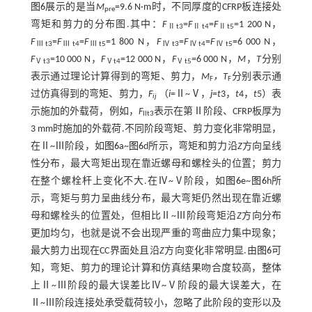
图6
展示的是当
M
=9.6 N·m时，不同厚度的CFRP板连接处
pre
弯矩和剪力的分布图.其中：
F
=
F
=
F
=1 200 N，
Ⅱt3
Ⅱt4
Ⅱt5
F
=
F
=
F
=1 800 N，
F
=
F
=
F
=6 000 N，
Ⅲt3
Ⅲt4
Ⅲt5
Ⅳt3
Ⅳt4
Ⅳt5
F
=10 000 N，
F
=12 000 N，
F
=6 000 N，
M
，
T
分别
Ⅴt3
Ⅴt4
Ⅴt5
表示通过理论计算得到的弯矩、剪力，
M
，T
分别表示通
F
F
过仿真得到的弯矩、剪力，
F
（
i
=Ⅱ~Ⅴ，
j
=
t
3，
t
4，
t
5）表
ij
示施加的外载荷，例如，
F
表示在第Ⅱ阶段、CFRP板厚为
IIt3
3 mm时施加的外载荷.不同阶段弯矩、剪力变化非常明显，
在Ⅱ~Ⅲ阶段，如
图6
a~
图6
d所示，弯矩和剪力沿
Z
方向呈线
性分布，最大弯矩出现在靠近螺母和螺栓头的位置；剪力
在整个螺栓杆上变化不大.在Ⅳ~Ⅴ阶段，如
图6
e~
图6
h所
示，弯矩与剪力呈曲线分布，最大弯矩仍然出现在靠近螺
母和螺栓头的位置处，但相比Ⅱ~Ⅲ阶段弯矩沿
Z
方向分布
更加均匀，也就是说不会出现严重的弯曲应力集中现象；
最大剪力出现在CC界面处且沿
Z
方向变化非常明显.由
图6
可
知，弯矩、剪力的理论计算和仿真结果吻合度较高，整体
上Ⅱ~Ⅲ阶段的最大误差比Ⅳ~Ⅴ阶段的最大误差大，在
Ⅱ~Ⅲ阶段连接处承受载荷较小，忽略了此阶段的变形以及