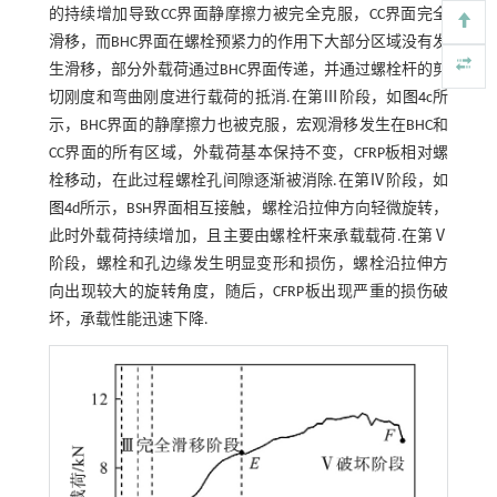
的持续增加导致CC界面静摩擦力被完全克服，CC界面完全
滑移，而BHC界面在螺栓预紧力的作用下大部分区域没有发
生滑移，部分外载荷通过BHC界面传递，并通过螺栓杆的剪
切刚度和弯曲刚度进行载荷的抵消.在第Ⅲ阶段，如
图4
c所
示，BHC界面的静摩擦力也被克服，宏观滑移发生在BHC和
CC界面的所有区域，外载荷基本保持不变，CFRP板相对螺
栓移动，在此过程螺栓孔间隙逐渐被消除.在第Ⅳ阶段，如
图4
d所示，BSH界面相互接触，螺栓沿拉伸方向轻微旋转，
此时外载荷持续增加，且主要由螺栓杆来承载载荷.在第Ⅴ
阶段，螺栓和孔边缘发生明显变形和损伤，螺栓沿拉伸方
向出现较大的旋转角度，随后，CFRP板出现严重的损伤破
坏，承载性能迅速下降.