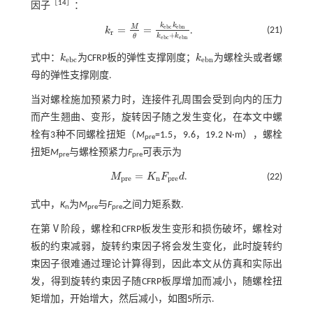
［
14
］
因子
：
k
k
M
=
=
e
b
c
e
b
n
(21)
k
.
k
r
=
M
θ
=
k
e
b
c
k
e
b
n
k
e
b
c
+
k
e
b
n
r
+
k
k
θ
e
b
c
e
b
n
式中：
k
为CFRP板的弹性支撑刚度；
k
为螺栓头或者螺
k
e
b
c
k
e
b
n
e
b
c
e
b
n
母的弹性支撑刚度.
当对螺栓施加预紧力时，连接件孔周围会受到向内的压力
而产生翘曲、变形，旋转因子随之发生变化，在本文中螺
栓有3种不同螺栓扭矩（
M
=1.5，9.6，19.2 N·m），螺栓
pre
扭矩
M
与螺栓预紧力
F
可表示为
pre
pre
=
M
K
F
d
.
(22)
M
p
r
e
=
K
n
F
p
r
e
d
p
r
e
n
p
r
e
式中，
K
为
M
与
F
之间力矩系数.
n
pre
pre
在第Ⅴ阶段，螺栓和CFRP板发生变形和损伤破坏，螺栓对
板的约束减弱，旋转约束因子将会发生变化，此时旋转约
束因子很难通过理论计算得到，因此本文从仿真和实际出
发，得到旋转约束因子随CFRP板厚增加而减小，随螺栓扭
矩增加，开始增大，然后减小，如
图5
所示.