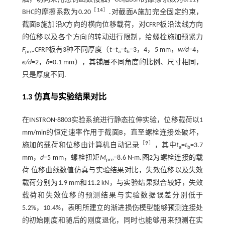
［
14
］
BHC的摩擦系数为0.20
.对截面A施加完全固定约束，
截面B施加沿
X
方向的横向位移载荷，对CFRP板沿法线方向
的位移以及各个方向的转动进行限制，给螺栓施加预紧力
F
.CFRP板有3种不同厚度（
t
=
t
=
t
=3，4，5 mm，
w/d
=4，
pre
a
b
e/d
=2，
δ
=0.1 mm），其铺层不同角度的比例、尺寸相同，
只是厚度不同.
1.3 仿真与实验结果对比
在INSTRON-8803实验系统进行静态拉伸实验，位移载荷以1
mm/min的恒定速率作用于截面B，直至螺栓连接处破坏，
［
9
］
施加的载荷和位移由计算机自动记录
，其中
t
=
t
=3.7
a
b
mm，
d
=5 mm，螺栓扭矩
M
=8.6 N·m.
图2
为螺栓连接的载
pre
荷-位移曲线数值仿真与实验结果对比，失效位移以及失效
载荷分别为1.9 mm和11.2 kN，与实验结果拟合较好，失效
载荷和失效位移的预测结果与实验数据误差分别低于
5.2%，10.4%，表明所建立的渐进损伤模型能够预测连接处
的初始刚度和随后的刚度退化，同时也能够用来预测在实