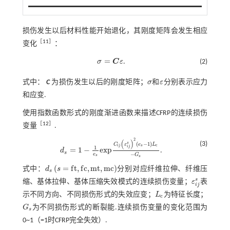
损伤发生以后材料性能开始退化，其刚度矩阵会发生相应
［
11
］
变化
：
=
σ
C
ε
.
(2)
σ
=
C
ε
式中：
C
为损伤发生以后的刚度矩阵；
σ
和
ε
分别表示应力
σ
ε
和应变.
使用指数函数形式的刚度渐进函数来描述CFRP的连续损伤
［
12
］
变量
.
2
(
)
(3)
(
−
1
)
s
C
ε
e
L
c
i
j
s
1
i
j
=
1
−
e
x
p
d
.
d
s
=
1
-
1
e
s
e
x
p
C
i
j
ε
i
j
s
2
e
s
-
1
L
c
-
G
s
s
−
e
G
s
s
(
=
f
t
,
f
c
,
m
t
,
m
c
)
式中：
d
s
分别对应纤维拉伸、纤维压
d
s
s
=
f
,
f
c
,
m
t
,
m
c
s
s
缩、基体拉伸、基体压缩失效模式的连续损伤变量；
ε
表
ε
i
j
s
i
j
示不同方向、不同损伤形式的失效应变；
L
为特征长度；
L
c
c
G
为不同损伤形式的断裂能.连续损伤变量的变化范围为
G
s
s
0~1（=1时CFRP完全失效）.