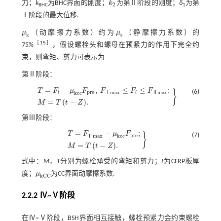
力；
k
为BHC界面的刚度；
k
为第Ⅱ阶段的刚度；
δ
为第
k
2
2
BHC
1
Ⅰ阶段的最大位移.
μ
（动摩擦力系数）约为
μ
（静摩擦力系数）的
μ
k
μ
s
k
s
［
15
］
75%
，假设螺栓头和螺母在预紧力的作用下完全约
束，则弯矩、剪力可表示为
第Ⅱ阶段：
=
−
,
≤
≤
;
T
F
μ
F
F
F
F
}
(6)
p
r
e
m
a
x
m
a
x
k
c
c
l
l
Ⅰ
Ⅱ
T
=
F
l
-
μ
k
c
c
F
p
r
e
,
F
Ⅰ
m
a
x
≤
F
l
≤
F
Ⅱ
m
a
x
;
M
=
T
t
-
Z
.
=
(
−
)
.
M
T
t
Z
第Ⅲ阶段：
=
−
;
T
F
μ
F
}
(7)
p
r
e
m
a
x
k
c
c
Ⅱ
T
=
F
Ⅱ
m
a
x
-
μ
k
c
c
F
p
r
e
;
M
=
T
t
-
Z
.
=
(
−
)
.
M
T
t
Z
式中：
M
，
T
分别为螺栓承受的弯矩和剪力；
t
为CFRP板厚
度；
μ
为CC界面动摩擦系数.
μ
k
C
C
k
C
C
2.2.2 Ⅳ~Ⅴ阶段
在Ⅳ~Ⅴ阶段，BSH界面相互接触，螺栓预紧力会约束螺栓