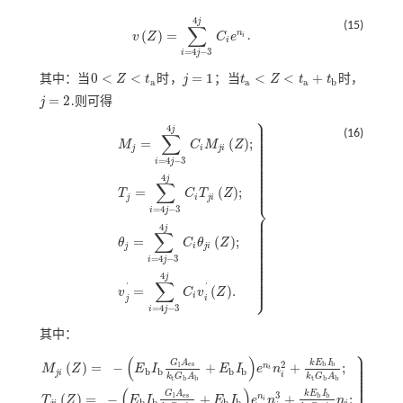
4
j
(15)
∑
(
)
=
n
v
Z
C
e
.
i
v
Z
=
∑
i
=
4
j
-
3
4
j
C
i
e
n
i
i
=
4
−
3
i
j
0
<
<
=
1
<
<
+
其中：当
Z
t
时，
j
；当
t
Z
t
t
时，
0
<
Z
<
t
a
j
=
1
t
a
<
Z
<
t
a
+
t
b
a
a
a
b
=
2
j
.则可得
j
=
2
⎫
⎪
⎪
4
⎪
j
⎪
(16)
∑
⎪
⎪
=
(
)
;
⎪
M
C
M
Z
⎪
j
i
j
i
⎪
⎪
⎪
=
4
−
3
i
j
⎪
⎪
⎪
⎪
⎪
4
j
⎪
∑
⎪
⎪
=
(
)
;
T
C
T
Z
j
i
j
i
⎬
=
4
−
3
i
j
⎪
M
j
=
∑
i
=
4
j
-
3
4
j
C
i
M
j
i
Z
;
T
j
=
∑
i
=
4
j
-
3
4
j
C
i
T
j
i
Z
;
θ
j
=
∑
i
=
4
j
-
3
4
j
C
i
θ
j
i
Z
;
v
j
⎪
⎪
4
⎪
j
⎪
∑
⎪
⎪
=
(
)
;
θ
C
θ
Z
⎪
⎪
j
i
j
i
⎪
⎪
⎪
=
4
−
3
i
j
⎪
⎪
⎪
⎪
4
⎪
j
⎪
∑
⎭
⎪
'
'
=
(
)
.
v
C
v
Z
i
j
i
=
4
−
3
i
j
其中：
⎫
⎪
⎪
(
)
⎪
k
E
I
G
A
2
⎪
(
)
=
−
+
+
;
e
s
b
b
l
n
M
Z
E
I
E
I
e
n
⎪
i
b
b
b
b
⎪
j
i
i
⎪
k
G
A
k
G
A
t
t
b
b
b
b
⎪
(
)
k
E
I
G
A
3
(
)
=
−
+
+
;
e
s
b
b
l
n
T
Z
E
I
E
I
e
n
n
i
b
b
b
b
j
i
i