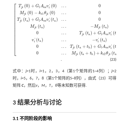
⎡
(
0
)
+
(
0
)
.
.
.
0
T
G
A
v
'
l
e
s
j
i
i
⎢
⎢
(
0
)
−
(
0
)
.
.
.
0
M
k
θ
⎢
r
1
j
i
j
i
⎢
⎢
(
)
+
(
)
.
.
.
0
T
t
G
A
v
t
'
⎢
a
l
e
s
a
j
i
i
⎢
⎢
(
)
.
.
.
−
(
)
M
t
M
t
a
a
⎢
j
i
j
i
⎢
T
j
i
0
+
G
l
A
e
s
v
i
'
0
.
.
.
0
.
.
.
M
j
i
0
-
k
r
1
θ
j
i
0
.
.
.
0
.
.
.
T
j
i
t
a
+
G
l
A
e
s
v
i
'
t
a
.
.
.
0
.
.
.
M
j
i
t
a
.
.
.
-
M
j
i
t
a
.
0
.
.
.
(
)
+
(
)
⎢
T
t
G
A
v
t
'
a
l
e
s
a
j
i
⎢
i
⎢
(
)
.
.
.
−
(
)
⎢
v
t
v
t
'
'
a
a
i
i
⎢
0
.
.
.
(
+
)
+
(
+
)
T
t
t
G
A
v
t
t
'
⎣
a
b
e
s
a
b
j
i
l
i
0
.
.
.
(
+
)
+
(
+
)
M
t
t
k
θ
t
t
a
b
r
2
a
b
j
i
j
i
.
(23)
式中：
j
=1时，
i
=1，2，3，4（第1个矩阵的1~4列）；
j
=2
时，
i
=5，6，7，8（第1个矩阵的5~8列），由
式（23）
可得
矩阵
C
，然后
v
，
M
，
T
，
θ
等未知数可获得.
3 结果分析与讨论
3.1 不同阶段的影响