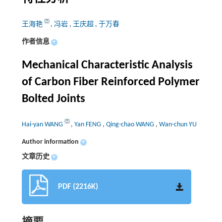
王海艳
,
冯岩
,
王庆超
,
于万春
作者信息
+
Mechanical Characteristic Analysis
of Carbon Fiber Reinforced Polymer
Bolted Joints
Hai-yan WANG
,
Yan FENG
,
Qing-chao WANG
,
Wan-chun YU
Author information
+
文章历史
+
PDF (2216K)