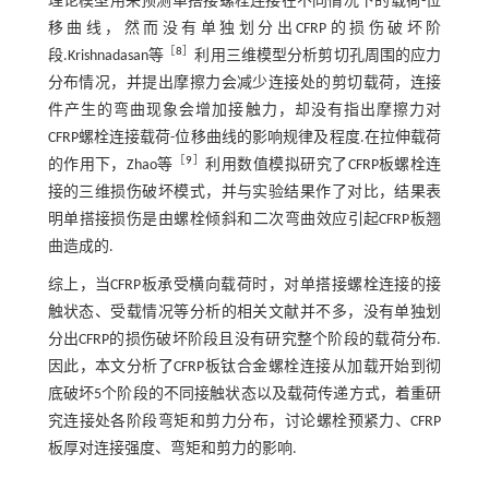
理论模型用来预测单搭接螺栓连接在不同情况下的载荷-位
移曲线，然而没有单独划分出CFRP的损伤破坏阶
［
8
］
段.Krishnadasan等
利用三维模型分析剪切孔周围的应力
分布情况，并提出摩擦力会减少连接处的剪切载荷，连接
件产生的弯曲现象会增加接触力，却没有指出摩擦力对
CFRP螺栓连接载荷-位移曲线的影响规律及程度.在拉伸载荷
［
9
］
的作用下，Zhao等
利用数值模拟研究了CFRP板螺栓连
接的三维损伤破坏模式，并与实验结果作了对比，结果表
明单搭接损伤是由螺栓倾斜和二次弯曲效应引起CFRP板翘
曲造成的.
综上，当CFRP板承受横向载荷时，对单搭接螺栓连接的接
触状态、受载情况等分析的相关文献并不多，没有单独划
分出CFRP的损伤破坏阶段且没有研究整个阶段的载荷分布.
因此，本文分析了CFRP板钛合金螺栓连接从加载开始到彻
底破坏5个阶段的不同接触状态以及载荷传递方式，着重研
究连接处各阶段弯矩和剪力分布，讨论螺栓预紧力、CFRP
板厚对连接强度、弯矩和剪力的影响.