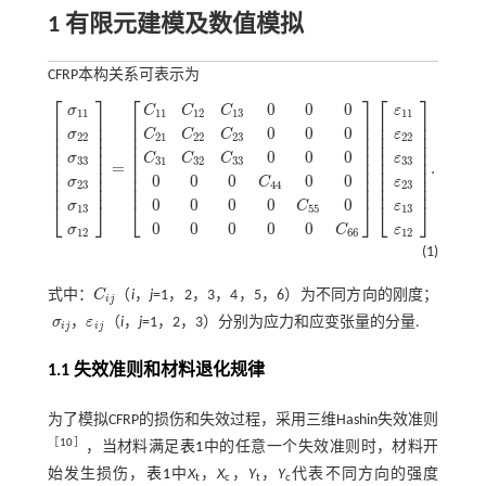
1 有限元建模及数值模拟
CFRP本构关系可表示为
⎡
⎤
⎡
⎤
⎡
⎤
0
0
0
σ
ε
C
C
C
11
11
11
12
13
⎢
⎥
⎢
⎥
⎢
⎥
⎢
⎥
⎢
⎥
⎢
⎥
0
0
0
σ
C
C
C
ε
⎢
⎥
⎢
⎥
⎢
⎥
22
21
22
23
22
⎢
⎥
⎢
⎥
⎢
⎥
⎢
⎥
⎢
⎥
⎢
⎥
0
0
0
σ
C
C
C
ε
⎢
⎥
⎢
⎥
⎢
⎥
33
31
32
33
33
=
.
⎢
⎥
⎢
⎥
⎢
⎥
σ
11
σ
22
σ
33
σ
23
σ
13
σ
12
=
C
11
C
12
C
13
0
0
0
C
21
C
22
C
23
0
0
0
C
31
C
32
C
33
0
0
0
0
0
⎢
⎥
⎢
⎥
⎢
⎥
0
0
0
0
0
σ
C
ε
23
44
23
⎢
⎥
⎢
⎥
⎢
⎥
0
0
0
0
0
⎣
⎦
⎣
⎦
⎣
⎦
σ
C
ε
13
55
13
0
0
0
0
0
C
σ
ε
66
12
12
(1)
式中：
C
（
i
，
j
=1，2，3，4，5，6）为不同方向的刚度；
C
i
j
i
j
σ
，
ε
（
i
，
j
=1，2，3）分别为应力和应变张量的分量.
σ
i
j
ε
i
j
i
j
i
j
1.1 失效准则和材料退化规律
为了模拟CFRP的损伤和失效过程，采用三维Hashin失效准则
［
10
］
，当材料满足
表1
中的任意一个失效准则时，材料开
始发生损伤，
表1
中
X
，
X
，
Y
，
Y
代表不同方向的强度
t
c
t
c