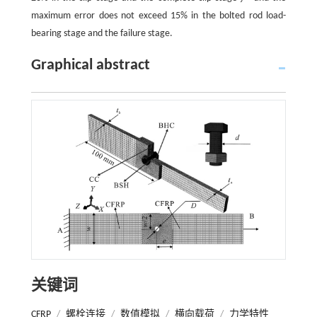
maximum error does not exceed 15% in the bolted rod load-
bearing stage and the failure stage.
Graphical abstract
关键词
CFRP
/
螺栓连接
/
数值模拟
/
横向载荷
/
力学特性