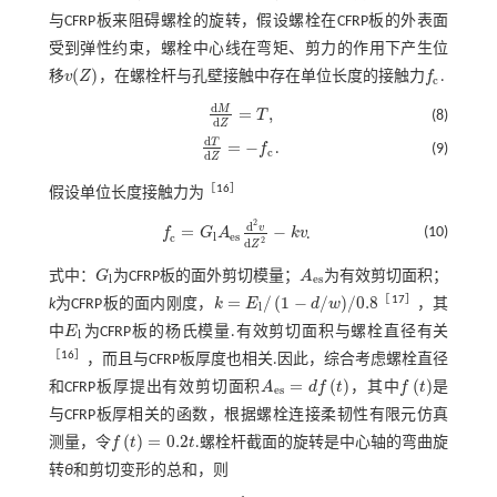
与CFRP板来阻碍螺栓的旋转，假设螺栓在CFRP板的外表面
受到弹性约束，螺栓中心线在弯矩、剪力的作用下产生位
(
)
移
v
Z
，在螺栓杆与孔壁接触中存在单位长度的接触力
f
.
v
(
Z
)
f
c
c
d
M
=
,
T
(8)
d
M
d
Z
=
T
,
d
Z
d
T
=
−
f
.
(9)
d
T
d
Z
=
-
f
c
c
d
Z
［
16
］
假设单位长度接触力为
2
d
v
=
−
(10)
f
G
A
k
v
.
f
c
=
G
l
A
e
s
d
2
v
d
Z
2
-
k
v
l
e
s
c
2
d
Z
式中：
G
为CFRP板的面外剪切模量；
A
为有效剪切面积；
G
l
A
e
s
l
e
s
=
/
(
1
−
/
)
/
0.8
［
17
］
k
为CFRP板的面内刚度，
k
E
d
w
，其
k
=
E
l
/
1
-
d
/
w
/
0.8
l
中
E
为CFRP板的杨氏模量.有效剪切面积与螺栓直径有关
E
l
l
［
16
］
，而且与CFRP板厚度也相关.因此，综合考虑螺栓直径
=
(
)
(
)
和CFRP板厚提出有效剪切面积
A
d
f
t
，其中
f
t
是
A
e
s
=
d
f
f
e
s
与CFRP板厚相关的函数，根据螺栓连接柔韧性有限元仿真
(
)
=
0.2
测量，令
f
t
t
.螺栓杆截面的旋转是中心轴的弯曲旋
f
=
0.2
t
转
θ
和剪切变形的总和，则