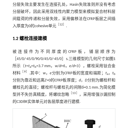
分层失效主要发生在连接孔处，Hasin失效准则并没有考虑
分层破坏，因此采用双线性内聚力模型来模拟复合材料层
间载荷的传递和分层失效，采用偏移法在CFRP板层之间插
［
12
］
入厚度为0的cohesive单元
.
1.2 螺栓连接建模
被连接件为不同厚度的CFRP板，铺层顺序为
［45/0/-45/0/90/0/45/0/-45/0］s.三维模型的几何尺寸如
图1
所示（
t
=
t
=
t
=3.7 mm，
w/d
=6，
e/d
=3），螺栓采用钛合金
a
b
［
9
］
材料
.其中：
w
，
e
分别为CFRP板的宽度和端距；
t
，
t
a
b
分别为靠近和远离
Z
=0的CFRP板厚度；
d
，
D
分别为螺栓杆和
螺栓孔的直径；螺栓杆与螺栓孔的间隙
δ
=0.1 mm.为简化模
［
13
］
型并不失仿真精度，将螺纹忽略
，采用增强沙漏控制
的C3D8R实体单元对各层厚度进行建模.