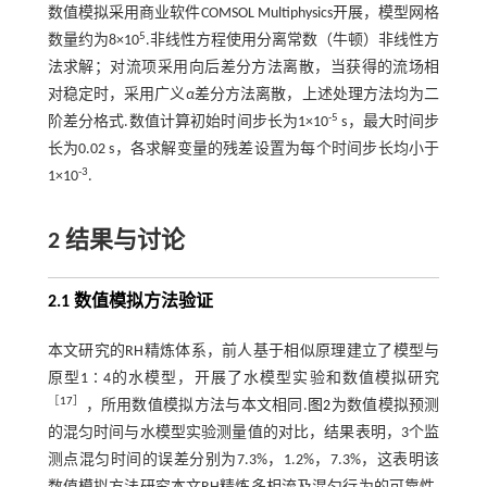
数值模拟采用商业软件COMSOL Multiphysics开展，模型网格
5
数量约为8×10
.非线性方程使用分离常数（牛顿）非线性方
法求解；对流项采用向后差分方法离散，当获得的流场相
对稳定时，采用广义
α
差分方法离散，上述处理方法均为二
-5
阶差分格式.数值计算初始时间步长为1×10
s，最大时间步
长为0.02 s，各求解变量的残差设置为每个时间步长均小于
-3
1×10
.
2 结果与讨论
2.1 数值模拟方法验证
本文研究的RH精炼体系，前人基于相似原理建立了模型与
原型1∶4的水模型，开展了水模型实验和数值模拟研究
［
17
］
，所用数值模拟方法与本文相同.
图2
为数值模拟预测
的混匀时间与水模型实验测量值的对比，结果表明，3个监
测点混匀时间的误差分别为7.3%，1.2%，7.3%，这表明该