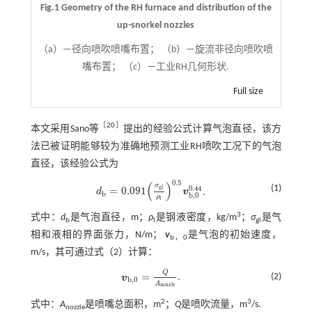
Fig.1 Geometry of the RH furnace and distribution of the
up-snorkel nozzles
（a）—径向喷吹喷嘴布置； （b）—旋流非径向喷吹喷
嘴布置； （c）—工业RH几何形状.
Full size
［
20
］
本文采用Sano等
提出的经验公式计算气泡直径，该方
法已被证明能够较为准确地预测工业RH喷吹工况下的气泡
直径，该经验公式为
0.5
(
)
σ
(1)
0.44
g
l
=
0.091
d
v
.
d
b
=
0.091
σ
g
l
ρ
l
0.5
v
b
,
0
0.44
b
b
,
0
ρ
l
3
式中：
d
是气泡直径，m；
ρ
是钢液密度，kg/m
；
σ
是气
b
l
gl
相和液相的界面张力，N/m；
v
是气泡的初始速度，
b，0
m/s，其可通过
式（2）
计算：
Q
=
(2)
v
.
v
b
,
0
=
Q
A
n
o
z
z
l
e
b
,
0
A
n
o
z
z
l
e
2
3
式中：
A
是喷嘴总面积，m
；
Q
是喷吹流量，m
/s.
nozzle