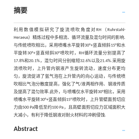
摘要
利用数值模拟研究了旋流喷吹角度对RH（Ruhrstahl-
Heraeus）精炼过程中多相流、循环流量及混匀时间的影响.
与传统喷吹相比，采用喷嘴水平旋转30°+竖直倾斜15°和水
平旋转30°+竖直倾斜30°喷吹时，RH循环流量分别提高了
17.8%和20.1%，混匀时间分别缩短32.6%以及21.4%.采用旋
流喷吹时，上升管内钢液产生旋转流动，速度分布更均
匀，旋流促进了氩气泡在上升管内的向心运动，与传统喷
吹相比气泡分散度提高，强化了气/液两相作用、钢液传质
及提高了混匀效率.此外，与喷嘴仅水平旋转30°相比，采用
喷嘴水平旋转30°+竖直倾斜15°喷吹时，上升管壁面剪切应
力由500 Pa降低至约100 Pa，且高壁面剪切应力区域面积大
大减小，有利于降低钢液对耐火材料的冲刷侵蚀.
Abstract