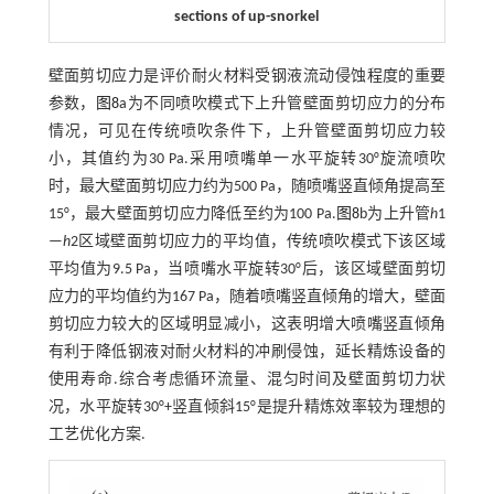
sections of up-snorkel
壁面剪切应力是评价耐火材料受钢液流动侵蚀程度的重要
参数，
图8
a为不同喷吹模式下上升管壁面剪切应力的分布
情况，可见在传统喷吹条件下，上升管壁面剪切应力较
小，其值约为30 Pa.采用喷嘴单一水平旋转30°旋流喷吹
时，最大壁面剪切应力约为500 Pa，随喷嘴竖直倾角提高至
15°，最大壁面剪切应力降低至约为100 Pa.
图8
b为上升管
h
1
—
h
2区域壁面剪切应力的平均值，传统喷吹模式下该区域
平均值为9.5 Pa，当喷嘴水平旋转30°后，该区域壁面剪切
应力的平均值约为167 Pa，随着喷嘴竖直倾角的增大，壁面
剪切应力较大的区域明显减小，这表明增大喷嘴竖直倾角
有利于降低钢液对耐火材料的冲刷侵蚀，延长精炼设备的
使用寿命.综合考虑循环流量、混匀时间及壁面剪切力状
况，水平旋转30°+竖直倾斜15°是提升精炼效率较为理想的
工艺优化方案.