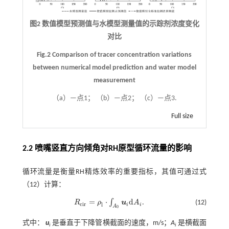
图2 数值模型预测值与水模型测量值的示踪剂浓度变化
对比
Fig.2 Comparison of tracer concentration variations
between numerical model prediction and water model
measurement
（a）—点1； （b）—点2； （c）—点3.
Full size
2.2 喷嘴竖直方向倾角对RH原型循环流量的影响
循环流量是衡量RH精炼效率的重要指标，其值可通过
式
（12）
计算：
=
⋅
d
∫
R
ρ
u
A
.
(12)
R
c
i
r
=
ρ
l
⋅
∫
A
0
u
i
d
A
i
c
i
r
l
i
i
A
0
式中：
u
是垂直于下降管横截面的速度，m/s；
A
是横截面
i
i