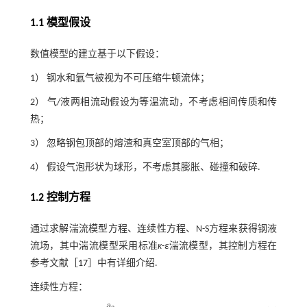
1.1 模型假设
数值模型的建立基于以下假设：
1） 钢水和氩气被视为不可压缩牛顿流体；
2） 气/液两相流动假设为等温流动，不考虑相间传质和传
热；
3） 忽略钢包顶部的熔渣和真空室顶部的气相；
4） 假设气泡形状为球形，不考虑其膨胀、碰撞和破碎.
1.2 控制方程
通过求解湍流模型方程、连续性方程、N-S方程来获得钢液
流场，其中湍流模型采用标准
κ
-
ε
湍流模型，其控制方程在
参考文献［
17
］中有详细介绍.
连续性方程：
∂