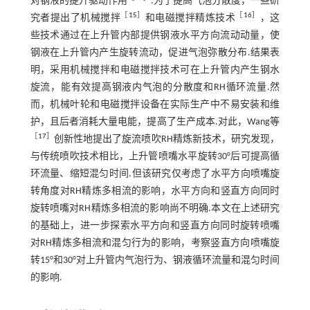
对钢液的提升驱动作用
.为了提高气泡分散度，一些研
［
15
］
［
16
］
究者提出了机械搅拌
和电磁搅拌精炼技术
，这
些技术通过在上升管内部提供钢液水平方向流动动量，使
钢液在上升管内产生旋转流动，促进气泡弥散分布.结果表
明，采用机械搅拌和电磁搅拌技术可在上升管内产生钢水
旋流，能有效提高钢液内气泡的分散度和RH循环流量.然
而，机械叶轮和电磁搅拌设备在实际生产中不易安装和维
护，且后者消耗大量电能，提高了生产成本.对此，Wang等
［
17
］
创新性地提出了旋流喷吹RH精炼新技术，研究发现，
与传统喷吹技术相比，上升管喷嘴水平旋转30°后可提高循
环流量、缩短混匀时间.但该研究仅考虑了水平方向喷嘴旋
转角度对RH精炼多相流的影响，水平方向和竖直方向同时
旋转喷嘴对RH精炼多相流的影响尚不明确.本文在上述研究
的基础上，进一步探索水平方向和竖直方向同时旋转喷嘴
对RH精炼多相流和混匀行为的影响，考察竖直方向喷嘴旋
转15°和30°对上升管内气泡行为、钢液循环流量和混匀时间
的影响.