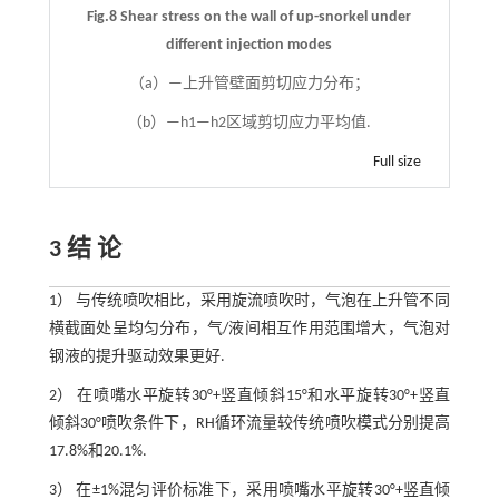
Fig.8 Shear stress on the wall of up-snorkel under
different injection modes
（a）—上升管壁面剪切应力分布；
（b）—h1—h2区域剪切应力平均值.
Full size
3 结 论
1） 与传统喷吹相比，采用旋流喷吹时，气泡在上升管不同
横截面处呈均匀分布，气/液间相互作用范围增大，气泡对
钢液的提升驱动效果更好.
2） 在喷嘴水平旋转30°+竖直倾斜15°和水平旋转30°+竖直
倾斜30°喷吹条件下，RH循环流量较传统喷吹模式分别提高
17.8%和20.1%.
3） 在±1%混匀评价标准下，采用喷嘴水平旋转30°+竖直倾