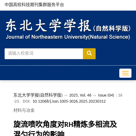
中国高校科技期刊集群服务平台
Toggle
东北大学学报(自然科学版)
››
2025, Vol. 46
››
Issue (04)
: 16
-23.
DOI:
10.12068/j.issn.1005-3026.2025.20230312
材料与冶金
旋流喷吹角度对RH精炼多相流及
混匀行为的影响