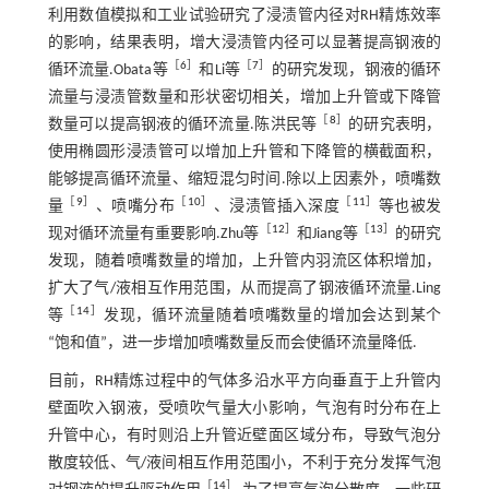
利用数值模拟和工业试验研究了浸渍管内径对RH精炼效率
的影响，结果表明，增大浸渍管内径可以显著提高钢液的
［
6
］
［
7
］
循环流量.Obata等
和Li等
的研究发现，钢液的循环
流量与浸渍管数量和形状密切相关，增加上升管或下降管
［
8
］
数量可以提高钢液的循环流量.陈洪民等
的研究表明，
使用椭圆形浸渍管可以增加上升管和下降管的横截面积，
能够提高循环流量、缩短混匀时间.除以上因素外，喷嘴数
［
9
］
［
10
］
［
11
］
量
、喷嘴分布
、浸渍管插入深度
等也被发
［
12
］
［
13
］
现对循环流量有重要影响.Zhu等
和Jiang等
的研究
发现，随着喷嘴数量的增加，上升管内羽流区体积增加，
扩大了气/液相互作用范围，从而提高了钢液循环流量.Ling
［
14
］
等
发现，循环流量随着喷嘴数量的增加会达到某个
“饱和值”，进一步增加喷嘴数量反而会使循环流量降低.
目前，RH精炼过程中的气体多沿水平方向垂直于上升管内
壁面吹入钢液，受喷吹气量大小影响，气泡有时分布在上
升管中心，有时则沿上升管近壁面区域分布，导致气泡分
散度较低、气/液间相互作用范围小，不利于充分发挥气泡
［
14
］