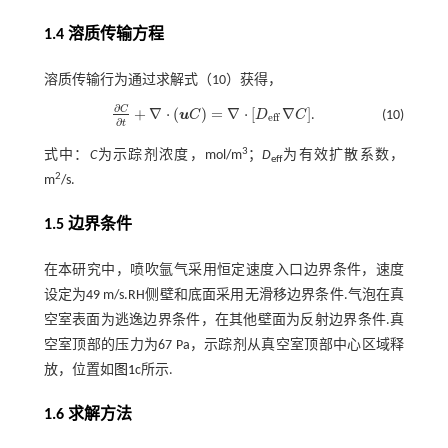
1.4 溶质传输方程
溶质传输行为通过求解
式（10）
获得，
∂
C
+
∇
⋅
(
)
=
∇
⋅
[
∇
]
u
C
D
C
.
(10)
e
f
f
∂
C
∂
t
+
∇
⋅
u
C
=
∇
⋅
D
e
f
∇
C
∂
t
3
式中：
C
为示踪剂浓度，mol/m
；
D
为有效扩散系数，
eff
2
m
/s.
1.5 边界条件
在本研究中，喷吹氩气采用恒定速度入口边界条件，速度
设定为49 m/s.RH侧壁和底面采用无滑移边界条件.气泡在真
空室表面为逃逸边界条件，在其他壁面为反射边界条件.真
空室顶部的压力为67 Pa，示踪剂从真空室顶部中心区域释
放，位置如
图1
c所示.
1.6 求解方法