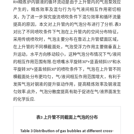
RH精炼炉内钢液的循环流动是由于上升管内的气泡泵效应
产生的，精炼效率及混匀行为与气液间相互作用密切相
关，为了进一步探究旋流喷吹条件下混匀效率和循环流量
提高的原因，本文对上升管内的气泡分布进行了分析.
表3
对比了不同喷吹条件下气泡在上升管内的空间分布特征，
采用传统喷吹时，气泡主要分布在靠近上升管壁面区域，
在上升管的不同横截面处，气泡受浮力作用主要做垂直上
升运动，水平方向移动较小，这种气泡分布情况下气/液间
的相互作用范围有限.在喷嘴水平旋转30°+竖直倾斜15°和水
平旋转30°+竖直倾斜30°的喷吹条件下，气泡在上升管不同
横截面处分布更均匀，气/液间相互作用范围增大，有利于
发挥气泡对钢液的提升驱动作用，提高精炼效率及钢液混
匀效率.此外，气泡分散度提高有助于促进在气/液界面发生
的化学反应.
表3 上升管不同截面上气泡的分布
Table 3 Distribution of gas bubbles at different cross-