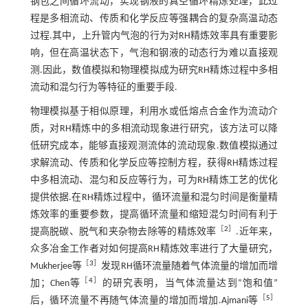
钢包之间循环流动，实现钢液的真空循环精炼处理，此过
程是多相流动、传质和化学反应等强耦合的复杂高温动态
过程.其中，上升管内气泡的行为对RH精炼效率具有重要影
响，但在高温状态下，气泡和钢液的动态行为难以直接观
测.因此，数值模拟和物理模拟成为研究RH精炼过程中多相
流动和混匀行为等特征的重要手段.
物理模拟基于相似原理，利用水或低熔点合金作为流动介
质，对RH精炼中的多相流动现象进行研究，该方法可以降
低研究成本，能够直接观测流体的流动现象.数值模拟通过
求解流动、传质和化学反应等控制方程，获得RH精炼过程
中多相流动、混匀和反应等行为，可为RH精炼工艺的优化
提供依据.在RH精炼过程中，循环流量和混匀时间是衡量精
炼效率的重要参数，提高循环流量和缩短混匀时间有利于
［
2
］
提高脱碳、脱气和夹杂物去除等的精炼效率
.近年来，
众多冶金工作者对如何提高RH精炼效率进行了大量研究，
［
3
］
Mukherjee等
发现RH循环流量随着气体流量的增加而增
［
4
］
加；Chen等
的研究表明，当气体流量达到“饱和值”
［
5
］
后，循环流量不再随气体流量的增加而增加.Ajmani等