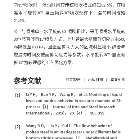
斜15°喷吹时，混匀时间较传统喷吹模式缩短32.6%；在喷
嘴水平旋转30°+竖直倾斜30°喷吹条件下，混匀时间缩短
21.4%.
4） 与喷嘴单一水平旋转30°喷吹相比，采用喷嘴水平旋转
30°+竖直倾斜15°喷吹方式，上升管最大壁面剪切应力由500
Pa降低至100 Pa，且壁面剪切力大的区域明显减小.综合考
虑混匀时间及壁面剪切应力等参数，水平旋转30°+竖直倾
斜15°为较理想的工艺优化方案.
参考文献
原文顺序
|
出版日期
|
本文引用
Li
Y H
，
Bao
Y P
，
Wang
R
，
et al
. Modeling of liquid
[1]
level and bubble behavior in vacuum chamber of RH
process［J］.
Journal of Iron and Steel Research
International
，
2016
，
23
（4）： 305-313.
Wang
R D
，
Jin
Y
，
Cui
H
. The flow behavior of
[2]
molten steel in an RH degasser under different ladle
bottom stirring processes［J］.
Metallurgical and