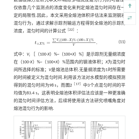
数值模拟方法研究本文RH精炼多相流及混匀行为的可靠性.
仅依靠几个监测点的浓度变化来判定熔池混匀时间存在一
定的局限性.因此，本文采用全熔池体积评估法来监测钢液
混匀行为，通过求解示踪剂输运方程得到全熔池的示踪剂
［
22
］
浓度，混匀时间的计算公式
：
[
(
100
−
)
%
~
(
100
+
)
]
%
∑
V
X
X
=
i
(11)
t
.
t
±
X
%
=
∑
V
i
[
100
-
X
%
~
100
+
X
]
%
V
±
%
X
V
式中：
V
［（100-
X
）%~（100+
X
）%］是示踪剂无量纲浓度
i
在（100-
X
）%~（100+
X
）%范围内的钢液体积；
X
为混匀时
间所选择的标准；
V
是熔池总体积.无量纲浓度为1时所需要
的时间被定义为混匀时间.利用该方法对水模型的模拟预测
［
17
］
得到的混匀时间为98 s，而
图2
中3个点混匀时间的平
均值为83.4 s，这表明全熔池体积评估法应该是一种更准确
的混匀时间评估方法，后续将使用该方法研究喷嘴角度对
熔池混匀行为的影响.