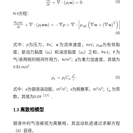
ρ
+
∇
⋅
(
)
=
0
l
(3)
ρ
u
.
l
∂
ρ
l
∂
t
+
∇
⋅
ρ
l
u
=
0
∂
t
N-S方程：
[
(
)
]
∂
(
)
ρ
u
T
+
∇
⋅
(
)
=
−
∇
+
∇
⋅
∇
+
(
∇
)
+
l
ρ
u
u
p
μ
u
u
F
l
e
f
f
∂
ρ
l
u
∂
t
+
∇
⋅
ρ
l
u
u
=
-
∇
p
+
∇
⋅
μ
e
f
∇
u
+
∇
u
T
+
F
+
ρ
l
g
∂
t
(4)
式中：
p
为压力，Pa；
u
为流体速度，m/s；
μ
为有效黏
eff
度，是动力黏度（
μ
）和湍流黏度（
μ
）之和，Pa·s；
F
为
l
t
3
气/液两相的相间作用力，N/m
；
g
为重力加速度，其值为
2
9.81 m/s
.
2
κ
=
(5)
μ
ρ
C
.
μ
t
=
ρ
l
C
μ
κ
2
ε
t
l
μ
ε
2
2
2
3
式中：
κ
为钢液湍动能，m
/s
；
ε
为耗散率，m
/s
；
C
为常
μ
［
17
］
数，其值为0.09
.
1.3 离散相模型
钢液中的气泡被视为离散相，其运动轨迹通过求解方程
（6）获得，