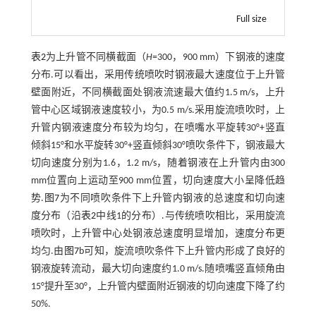
Full size
表2
为上升管不同横截面（
H
=300，900 mm）下钢液的速度
分布.可以看出，采用传统喷吹时钢液最大速度位于上升管
壁面附近，不同横截面处钢液流速最大值约1.5 m/s，上升
管中心区域钢液速度较小，为0.5 m/s.采用旋流喷吹时，上
升管内钢液速度分布较为均匀，在喷嘴水平旋转30°+竖直
倾斜15°和水平旋转30°+竖直倾斜30°喷吹条件下，钢液最大
切向速度分别为1.6，1.2 m/s，随着钢液在上升管内由300
mm位置向上运动至900 mm位置，切向速度大小呈降低趋
势.
图7
为不同喷吹条件下上升管内钢液的总速度和切向速
度分布（沿
表2
中线1的分布）.与传统喷吹相比，采用旋流
喷吹时，上升管中心处钢液总速度明显增加，速度分布更
均匀.由
图7
b可知，旋流喷吹条件下上升管内形成了良好的
钢液旋转流动，最大切向速度约1.0 m/s.随喷嘴竖直倾角由
15°提升至30°，上升管内壁面附近钢液的切向速度下降了约
50%.