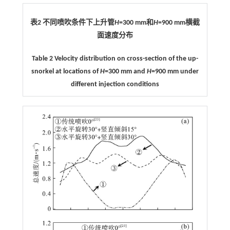
表2 不同喷吹条件下上升管
H
=300 mm和
H
=900 mm横截
面速度分布
Table 2 Velocity distribution on cross-section of the up-
snorkel at locations of
H
=300 mm and
H
=900 mm under
different injection conditions