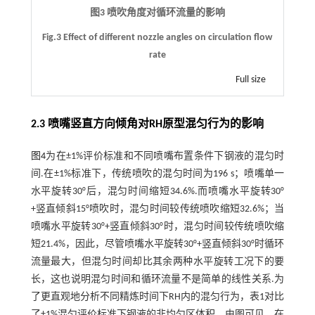
图3 喷吹角度对循环流量的影响
Fig.3 Effect of different nozzle angles on circulation flow
rate
Full size
2.3 喷嘴竖直方向倾角对RH原型混匀行为的影响
图4
为在±1%评价标准和不同喷嘴布置条件下钢液的混匀时
间.在±1%标准下，传统喷吹的混匀时间为196 s；喷嘴单一
水平旋转30°后，混匀时间缩短34.6%.而喷嘴水平旋转30°
+竖直倾斜15°喷吹时，混匀时间较传统喷吹缩短32.6%；当
喷嘴水平旋转30°+竖直倾斜30°时，混匀时间较传统喷吹缩
短21.4%，因此，尽管喷嘴水平旋转30°+竖直倾斜30°时循环
流量最大，但混匀时间却比其余两种水平旋转工况下的要
长，这也说明混匀时间和循环流量不是简单的线性关系.为
了更直观地分析不同精炼时间下RH内的混匀行为，表1对比
了±1%混匀评价标准下钢液的非均匀区体积，由图可见，在