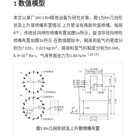
1 数值模型
本文以某厂260 t RH精炼设备为研究对象，
图1
为RH几何形
状及上升管喷嘴布置情况.上升管设有两层吹氩喷嘴，每层
8个，传统径向喷吹喷嘴布置如
图1
a所示，旋流非径向喷吹
喷嘴布置如
图1
b所示.在数值模拟中，钢液和氩气的密度分
3
别为7 020，1.623 kg/m
，钢液和氩气的黏度分别为0.006，
-5
［
18
-
19
］
8.9×10
Pa·s，气液界面张力为1.84 N/m
.
图1 RH几何形状及上升管喷嘴布置