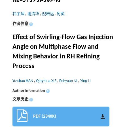
韩宇超
,
谢清华
,
倪培远
,
厉英
作者信息
+
Effect of Swirling-Flow Gas Injection
Angle on Multiphase Flow and
Mixing Behavior in RH Refining
Process
Yu-chao HAN
,
Qing-hua XIE
,
Pei-yuan NI
,
Ying LI
Author information
+
文章历史
+
PDF (2348K)