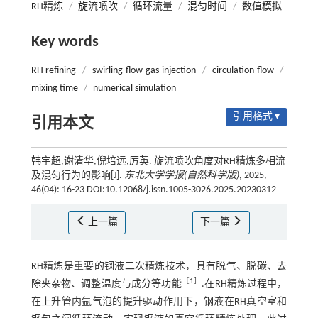
RH精炼
/
旋流喷吹
/
循环流量
/
混匀时间
/
数值模拟
Key words
RH refining
/
swirling-flow gas injection
/
circulation flow
/
mixing time
/
numerical simulation
引用格式 ▾
引用本文
韩宇超,谢清华,倪培远,厉英. 旋流喷吹角度对RH精炼多相流
及混匀行为的影响[J].
东北大学学报(自然科学版)
, 2025,
46(04): 16-23 DOI:10.12068/j.issn.1005-3026.2025.20230312
上一篇
下一篇
RH精炼是重要的钢液二次精炼技术，具有脱气、脱碳、去
［
1
］
除夹杂物、调整温度与成分等功能
.在RH精炼过程中，
在上升管内氩气泡的提升驱动作用下，钢液在RH真空室和