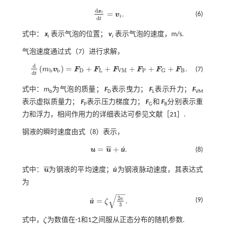
d
x
=
i
(6)
v
.
d
x
i
d
t
=
v
i
i
d
t
式中：
x
表示气泡的位置；
v
表示气泡的速度，m/s.
i
i
气泡速度通过
式（7）
进行求解，
d
(
)
=
+
+
+
+
+
m
v
F
F
F
F
F
F
.
(7)
d
d
t
m
b
v
b
=
F
D
+
F
L
+
F
V
M
+
F
P
+
F
G
+
F
B
b
b
D
L
V
M
P
B
G
d
t
式中：
m
为气泡的质量；
F
表示曳力；
F
表示升力；
F
b
D
L
VM
表示虚拟质量力；
F
表示压力梯度力；
F
和
F
分别表示重
P
G
B
力和浮力，相间作用力的详细表达可参见文献［
21
］.
钢液的瞬时速度由
式（8）
表示，
¯
¯
¯
=
+
ú
u
u
.
(8)
u
=
u
¯
+
ú
¯
¯
¯
ú
式中：
u
为钢液的平均速度；
为钢液脉动速度，其表达式
u
¯
ú
为
−
−
√
2
κ
=
(9)
ú
ζ
.
ú
=
ζ
2
κ
3
3
式中，
ζ
为数值在-1和1之间服从正态分布的随机参数.
ζ