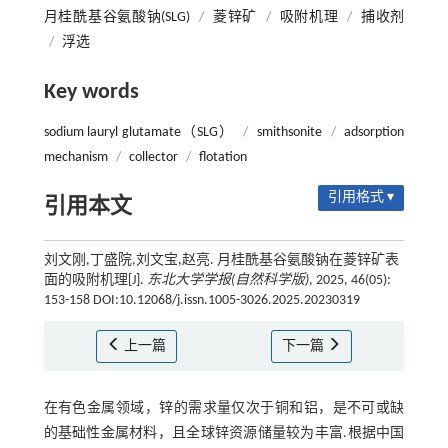
月桂酰基谷氨酸钠(SLG)
/
菱锌矿
/
吸附机理
/
捕收剂
/
浮选
Key words
sodium lauryl glutamate（SLG）
/
smithsonite
/
adsorption
mechanism
/
collector
/
flotation
引用格式 ▾
引用本文
刘文刚,丁盛院,刘文宝,赵亮. 月桂酰基谷氨酸钠在菱锌矿表
面的吸附机理[J].
东北大学学报(自然科学版)
, 2025, 46(05):
153-158 DOI:10.12068/j.issn.1005-3026.2025.20230319
上一篇
下一篇
在有色金属领域，锌的需求量仅次于铜和铝，是不可或缺
的基础性金属材料，且全球锌资源储量较为丰富.根据中国