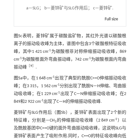
a—SLG； b—菱锌矿与SLG作用后； c—菱锌矿.
Full size
图5
c表明，菱锌矿属于碳酸盐矿物，其红外光谱以碳酸根
离子的振动吸收峰为主体，谱图中包含3个碳酸根特征吸收
-1
峰，其中1 421 cm
为碳酸根非对称伸缩振动吸收峰，869
-1
-1
cm
为碳酸根面外弯曲振动峰，742 cm
为碳酸根面内弯曲
［
9
］
振动峰
.
-1
图5
a中，在1 648 cm
出现了典型的酰胺C==O伸缩振动吸收
-1
峰；在3 315，1 562 cm
分别出现了酰胺N—H伸缩、弯曲振
-1
动吸收峰；在1 229 cm
出现了C—N伸缩振动吸收峰；在2
-1
849和2 922 cm
出现了C—H的伸缩振动吸收峰.
菱锌矿与SLG作用后（
图5
b），菱锌矿表面出现了2个新的
-1
特征峰，分别是—CH
的伸缩振动吸收峰（2 849 cm
）以
3
及酰胺基团中C==O键的面外弯曲振动吸收峰，这说明SLG与
菱锌矿表面产生了吸附作用.同时，C==O的特征吸收峰向低