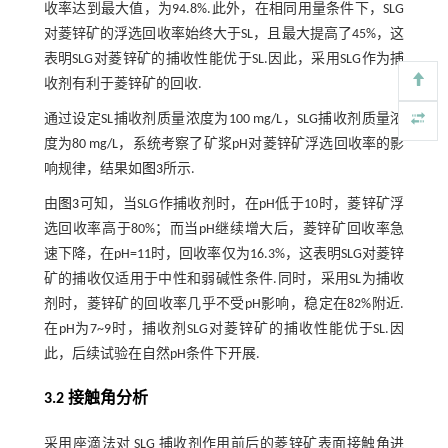
收率达到最大值，为94.8%.此外，在相同用量条件下，SLG
对菱锌矿的浮选回收率始终大于SL，且最大提高了45%，这
表明SLG对菱锌矿的捕收性能优于SL.因此，采用SLG作为捕
收剂有利于菱锌矿的回收.
通过设定SL捕收剂质量浓度为100 mg/L，SLG捕收剂质量浓
度为80 mg/L，系统考察了矿浆pH对菱锌矿浮选回收率的影
响规律，结果如
图3
所示.
由
图3
可知，当SLG作捕收剂时，在pH低于10时，菱锌矿浮
选回收率高于80%；而当pH继续增大后，菱锌矿回收率急
速下降，在pH=11时，回收率仅为16.3%，这表明SLG对菱锌
矿的捕收仅适用于中性和弱碱性条件.同时，采用SL为捕收
剂时，菱锌矿的回收率几乎不受pH影响，稳定在82%附近.
在pH为7~9时，捕收剂SLG对菱锌矿的捕收性能优于SL.因
此，后续试验在自然pH条件下开展.
3.2 接触角分析
采用座滴法对 SLG 捕收剂作用前后的菱锌矿表面接触角进