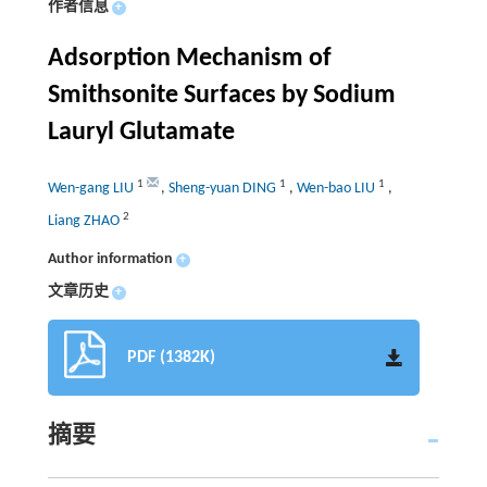
作者信息
+
Adsorption Mechanism of
Smithsonite Surfaces by Sodium
Lauryl Glutamate
1
1
1
Wen-gang LIU
,
Sheng-yuan DING
,
Wen-bao LIU
,
2
Liang ZHAO
Author information
+
文章历史
+
PDF (1382K)
摘要