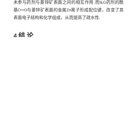
未参与药剂与菱锌矿表面之间的相互作用.而SLG药剂的酰
基C==O与菱锌矿表面的金属Zn离子形成配位键，改变了其
表面电子结构和化学组成，从而提高了疏水性.
4 结 论
1） SLG对菱锌矿的捕收性能优于SL，在弱碱性
（pH=7.5~9.0）和SLG质量浓度为80 mg/L的最佳浮选条件
下，菱锌矿浮选回收率可达到94.1%.接触角测试结果表
明，SLG吸附后可增大菱锌矿的疏水性，从而提高了可浮
性.
2） Zeta电位和红外光谱分析结果表明，SLG的添加降低了
菱锌矿表面Zeta电位；矿物表面出现了药剂的特征吸收
峰，并发生了一定的偏移，说明SLG与菱锌矿发生了化学吸
附.
3） XPS分析进一步证明了SLG分子的酰胺基团中C==O与矿
物表面位点发生了键合作用，而N原子不参与吸附过程.