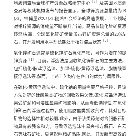
［
1
］
地质调查局全球矿产资源战略研究中心
及美国地质调
查局等权威机构发布的报告显示，全球锌资源总量约为19
亿t，锌储量达2.5亿t.随着社会经济的高速发展，工业领域
对铅锌资源的消耗量不断攀升.当前，高品位硫化锌矿资源
逐渐枯竭，全球氧化锌矿储量虽占锌矿资源总量的23%左
［
2
］
右，其开发利用水平却长期处于相对滞后状态
.
氧化锌矿石通常是硫化锌矿石氧化产物，可作为潜在的提
［
3
］
锌资源
.目前，浮选法是回收氧化锌矿石的主要方法，
包括硫化-胺盐浮选法、加温-硫化-黄药浮选法、脂肪酸直
接浮选法等.然而，上述工艺均存在各自的优势与局限性.
在硫化-黄药浮选法中，硫化钠的用量需要严格把控，且该
方法对锌的硅酸盐类矿物的回收效果欠佳.硫化-胺盐浮选法
易受矿泥和可溶性盐类矿物影响，从而降低选择性.在氧化
锌矿石的浮选过程中，使用脂肪酸类捕收剂时，其对目标
矿物的选择性相对较弱.此外，由于该类药剂对含钙脉石矿
物具有较强亲和力，导致浮选泡沫中易夹带方解石、白云
石等脉石矿物，显著影响精矿品质.因此，开发新型高效的