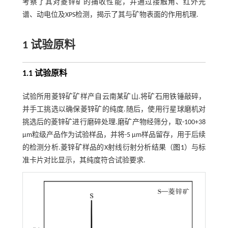
考察了其对菱锌矿的捕收性能，并通过接触角、红外光
谱、动电位及XPS检测，揭示了其与矿物表面的作用机理.
1 试验原料
1.1 试验原料
试验所用菱锌矿矿样产自云南某矿山.将矿石用铁锤敲碎，
并手工挑选以确保菱锌矿的纯度.随后，使用行星球磨机对
挑选后的菱锌矿进行磨碎处理.磨矿产物经筛分，取-100+38
μm粒级产品作为试验样品，并将-5 μm样品留存，用于后续
的检测分析.菱锌矿样品的X射线衍射分析结果（
图1
）与标
准卡片对比显示，其纯度符合试验要求.