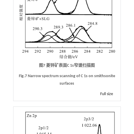
图7 菱锌矿表面C 1s窄谱扫描图
Fig.7 Narrow spectrum scanning of C 1s on smithsonite
surfaces
Full size