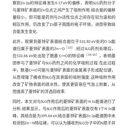
察到Zn 2p的特征峰发生0.17 eV的偏移，表明SLG药剂分子
与菱锌矿表面的Zn位点之间产生了吸附作用.结合能的偏移
量较小，但可能是药剂与Zn活性位点之间存在较为温和的
相互作用，仍改变了Zn原子周围的电子环境，进而导致结
合能发生变化.
此外，观察到菱锌矿表面结合能位于531.82 eV处的O 1s能
［
13
］
谱归属于菱锌矿表面的Zn—O
.经过SLG药剂处理后，
［
14
-
15
］
在532.66 eV处出现了酰基 C==O的特征峰
，表明基
团参与了菱锌矿与SLG药剂之间的化学吸附过程.在此过程
中，酰基C==O可能与菱锌矿表面的金属离子形成配位键，
从而增强了捕收剂SLG在其表面的吸附强度.这种吸附作用
改变了矿物表面的疏水性，使其更容易在气泡上附着，从
而提高了菱锌矿的浮选回收率.
同时，本文对与SLG作用后的菱锌矿表面的 N 1s能谱进行了
分析.结果显示，与SLG作用后的菱锌矿表面仅有1个N 1s谱
峰，其结合能为399.64 eV.结合菱锌矿表面Zn 2p能谱图中未
检测到Zn—N特征峰，可以认为捕收剂SLG分子中的N原子并