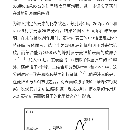
SLG后C 1s和O 1s的信号强度显著增强，进一步证实了药剂
在菱锌矿表面的吸附.
为深入判定各元素的化学状态，分别对C 1s，Zn 2p，O 1s和
N 1s进行了元素窄谱分析，结果如
图7
~
图10
所示.结果表
明，在未与捕收剂作用时，菱锌矿表面的C 1s谱呈现出2个
特征峰.具体而言，结合能为284.8 eV的峰归因于外来污染
碳，而结合能为289.8 eV的峰则源于菱锌矿表面的碳原子
［
10
-
11
］
.加入SLG后，其表面的C 1s谱除了保留原有的2个峰
外，还新增了2个峰，其结合能分别为290.3和286.1 eV，这
［
12
］
分别对应于羧基和酰胺基团的特征峰
.值得注意的是，
在菱锌矿与SLG作用之后，对表面碳原子的C 1s谱峰进行观
察，发现其并无明显偏移.这一现象表明，捕收剂的作用并
未对菱锌矿表面碳原子的化学状态产生影响.