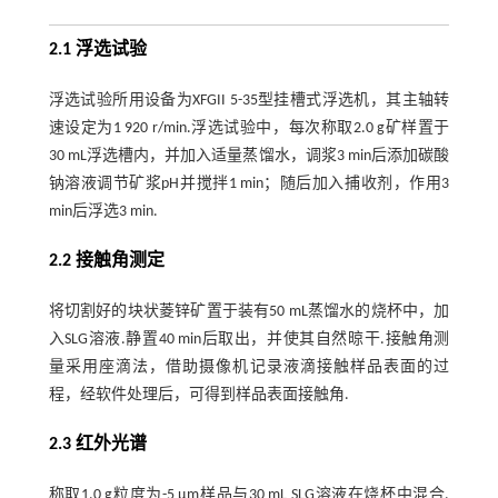
2.1 浮选试验
浮选试验所用设备为XFGII 5-35型挂槽式浮选机，其主轴转
速设定为1 920 r/min.浮选试验中，每次称取2.0 g矿样置于
30 mL浮选槽内，并加入适量蒸馏水，调浆3 min后添加碳酸
钠溶液调节矿浆pH并搅拌1 min；随后加入捕收剂，作用3
min后浮选3 min.
2.2 接触角测定
将切割好的块状菱锌矿置于装有50 mL蒸馏水的烧杯中，加
入SLG溶液.静置40 min后取出，并使其自然晾干.接触角测
量采用座滴法，借助摄像机记录液滴接触样品表面的过
程，经软件处理后，可得到样品表面接触角.
2.3 红外光谱
称取1.0 g粒度为-5 μm样品与30 mL SLG溶液在烧杯中混合.