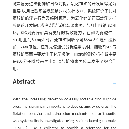
随着易分选硫化锌矿日益消耗，氧化锌矿的开发显得尤为
重要.以月桂酰基谷氨酸钠(SLG)为捕收剂，系统研究了其对
菱锌矿的浮选行为及吸附机理，为氧化锌矿石高效浮选捕
收剂的开发提供参考.浮选试验结果表明，与月桂酸钠(SL)相
比，SLG对菱锌矿具有更好的捕收能力，在pH为弱碱性、
SLG用量为80 mg/L时，菱锌矿回收率可达94.8%.通过接触
角、Zeta电位、红外光谱测试分析结果表明，捕收剂SLG与
菱锌矿表面主要发生了化学吸附，由XPS检测分析推断主要
是SLG分子酰胺基团中C==O与矿物表面位点发生了键合作
用.
Abstract
With the increasing depletion of easily sortable zinc sulphide
ores， it is significant important to develop zinc oxide ores. The
flotation behavior and adsorption mechanism of smithsonite
was systematically investigated using sodium lauryl glutamate
（SLG） as a collector to provide a reference for the