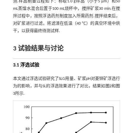
测.样品制备过程如下：称取1.0 g样品（小于5 μm）和50
mL蒸馏水混合后置于100 mL烧杯中，搅拌矿浆30 min.在搅
拌过程中，按照浮选药剂制度加入所需药剂.搅拌结束后，
对矿浆进行过滤，将滤渣在低温（40 ℃）的真空环境中烘
干，以获得最终待测试样.
3 试验结果与讨论
3.1 浮选试验
本文通过浮选试验研究了SLG用量、矿浆pH对菱锌矿浮选行
为的影响，并与SL的浮选效果进行了对比，结果如
图2
和
图
3
所示.