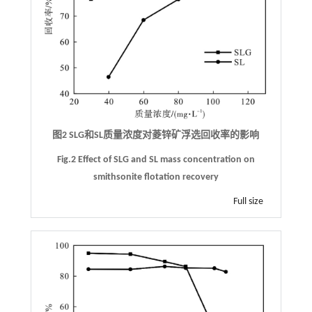
图2 SLG和SL质量浓度对菱锌矿浮选回收率的影响
Fig.2 Effect of SLG and SL mass concentration on
smithsonite flotation recovery
Full size