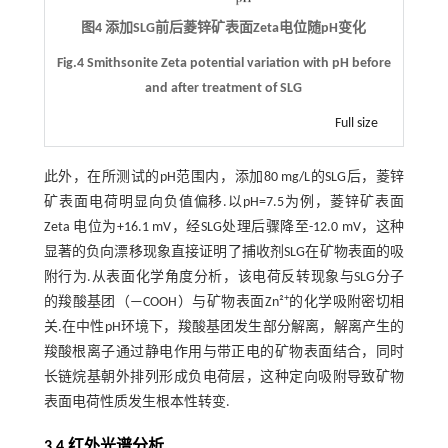
图4 添加SLG前后菱锌矿表面Zeta电位随pH变化
Fig.4 Smithsonite Zeta potential variation with pH before
and after treatment of SLG
Full size
此外，在所测试的pH范围内，添加80 mg/L的SLG后，菱锌
矿表面电荷明显向负值偏移.以pH=7.5为例，菱锌矿表面
Zeta 电位为+16.1 mV，经SLG处理后骤降至-12.0 mV，这种
显著的负向漂移现象直接证明了捕收剂SLG在矿物表面的吸
附行为.从表面化学角度分析，该电荷反转现象与SLG分子
+
的羧酸基团（—COOH）与矿物表面Zn²
的化学吸附密切相
关.在中性pH环境下，羧酸基团发生部分解离，解离产生的
羧酸根离子通过静电作用与带正电的矿物表面结合，同时
长链烷基朝外排列形成负电荷层，这种定向吸附导致矿物
表面电荷性质发生根本性转变.
3.4 红外光谱分析