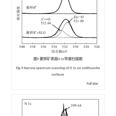
图9 菱锌矿表面O 1s窄谱扫描图
Fig.9 Narrow spectrum scanning of O 1s on smithsonite
surfaces
Full size