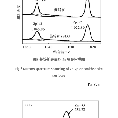
图8 菱锌矿表面Zn 2p窄谱扫描图
Fig.8 Narrow spectrum scanning of Zn 2p on smithsonite
surfaces
Full size