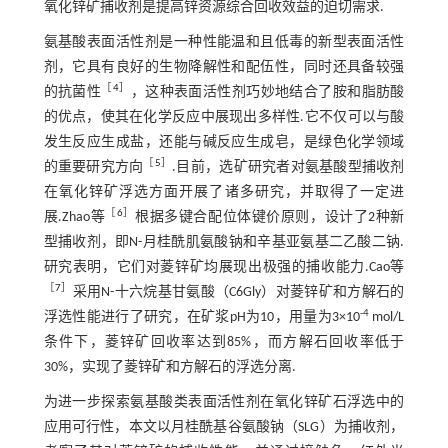
氧化锌矿捕收剂是提高锌资源综合回收效益的迫切需求.
氨基酸表面活性剂是一种性能温和且低毒的新型表面活性
剂，它具有良好的生物降解性和配伍性，同时还具备较强
［
4
］
的抗菌性
，这种表面活性剂巧妙地结合了胺和脂肪酸
的优点，使其在化学反应中展现出多样性.它不仅可以与酸
发生反应生成盐，还能与碱反应生成皂，是绿色化学领域
［
5
］
的重要研究方向
.目前，选矿研究者对氨基酸型捕收剂
在氧化锌矿浮选方面开展了诸多研究，并取得了一定进
［
6
］
展.Zhao等
根据多键合配位体键价原则，设计了2种新
型捕收剂，即N-月桂酰肌氨酸钠和辛基亚氨基二乙酸二钠.
研究表明，它们对菱锌矿均展现出极强的捕收能力.Cao等
［
7
］
采用N-十六烷基甘氨酸（C6Gly）对菱锌矿和方解石的
-4
浮选性能进行了研究，在矿浆pH为10，用量为3×10
mol/L
条件下，菱锌矿回收率达到85%，而方解石回收率低于
30%，实现了菱锌矿和方解石的浮选分离.
为进一步探索氨基酸类表面活性剂在氧化锌矿石浮选中的
应用可行性，本文以月桂酰基谷氨酸钠（SLG）为捕收剂，