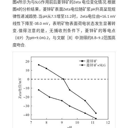
图4
所示为与SLG作用前后菱锌矿的Zeta 电位变化情况.根据
图4
的分析结果，菱锌矿表面Zeta电位随矿浆pH升高呈现规
律性递减趋势.当pH从7.5增至11.2时，Zeta电位由+16.1 mV
线性下降至-38.0 mV，表明矿物表面荷电状态发生显著转
变.值得注意的是，无捕收剂条件下，菱锌矿的等电点
（IEP）为pH=9.0±0.2，与文献［
8
］中测得的8.8~9.2范围高
度吻合.