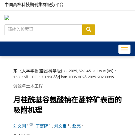
中国高校科技期刊集群服务平台
Toggle
东北大学学报(自然科学版)
››
2025, Vol. 46
››
Issue (05)
:
153 -158.
DOI:
10.12068/j.issn.1005-3026.2025.20230319
资源与土木工程
月桂酰基谷氨酸钠在菱锌矿表面的
吸附机理
1
1
1
2
刘文刚
,
丁盛院
,
刘文宝
,
赵亮