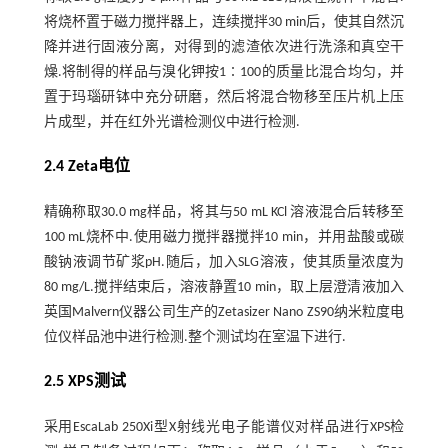
将烧杯置于磁力搅拌器上，连续搅拌30 min后，使其自然沉
降并进行固液分离，对得到的滤渣依次进行洗涤和真空干
燥.将制得的样品与溴化钾按1∶100的质量比混合均匀，并
置于玛瑙研钵中充分研磨，然后将混合物移至压片机上压
片成型，并在红外光谱检测仪中进行检测.
2.4 Zeta电位
精确称取30.0 mg样品，将其与50 mL KCl 溶液混合后转移至
100 mL烧杯中.使用磁力搅拌器搅拌10 min，并用盐酸或碳
酸钠液调节矿浆pH.随后，加入SLG溶液，使其质量浓度为
80 mg/L.搅拌结束后，溶液静置10 min，取上层澄清液加入
英国Malvern仪器公司生产的Zetasizer Nano ZS90纳米粒度电
位仪样品池中进行检测.整个测试均在室温下进行.
2.5 XPS测试
采用EscaLab 250Xi型X射线光电子能谱仪对样品进行XPS检