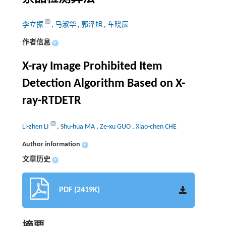
李立振
,
马淑华
,
郭泽旭
,
车晓辰
作者信息
+
X-ray Image Prohibited Item
Detection Algorithm Based on X-
ray-RTDETR
Li-zhen LI
,
Shu-hua MA
,
Ze-xu GUO
,
Xiao-chen CHE
Author information
+
文章历史
+
PDF (2419K)