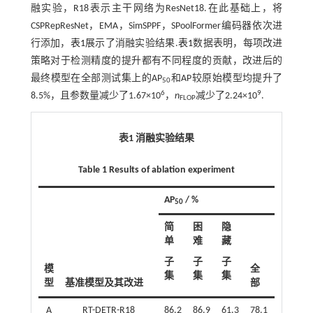
融实验，R18表示主干网络为ResNet18.在此基础上，将
CSPRepResNet，EMA，SimSPPF，SPoolFormer编码器依次进
行添加，
表1
展示了消融实验结果.
表1
数据表明，每项改进
策略对于检测精度的提升都有不同程度的贡献，改进后的
最终模型在全部测试集上的AP
和AP较原始模型均提升了
50
6
9
8.5%，且参数量减少了1.67×10
，
n
减少了2.24×10
.
FLOP
表1 消融实验结果
Table 1 Results of ablation experiment
AP
/ %
AP / %
50
简
困
隐
简
单
难
藏
单
子
子
子
子
模
全
集
集
集
集
型
基准模型及其改进
部
A
RT-DETR-R18
86.2
86.9
61.3
78.1
76.8
7