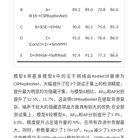
B
A+
89.2
89.0
73.8
84.0
80.5
7
(R18→CSPRepResNet)
C
B+(ESE→EMA)
90.0
90.2
75.6
85.3
81.1
7
D
C+
91.0
90.5
76.6
86.0
82.4
7
(Conv(1×1)→SimSPPF)
E
D+(MHSA→SoftPool)
91.4
91.2
77.3
86.6
82.9
7
模型B将基准模型A中的主干网络由ResNet18替换为
CSPRepResNet，大幅提升了在3个测试子集上的检测精度，
提升最为明显的为隐藏子集，与模型A相比，AP
和AP分别
50
提升了12.5%，11.7%，这说明CSPRepResNet在提取背景复
杂、噪声干扰大的隐藏违禁品方面具有较大的优势.在全部
测试集上，模型B较模型A，AP
和AP分别提升了5.9%，
50
6.0%，精度提升占总提升量的70%，在所有改进中贡献最
6
9
大，同时，参数量减少了1.76×10
，
n
减少了3.43×10
.
FLOP