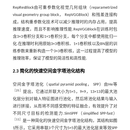
RepResBlock由可重参数化视觉几何组块（reparametrized
visual geometry group block， RepVGGBlock）和残差连接构
成，结构重参数化技术可以减少推理时的内存占用，提高
推理速度，而且不影响推理性能.RepVGGBlock在训练时包
含3×3卷积分支和1×1卷积分支，每个分支中都使用批归一
化.在推理时利用原始3×3卷积核、1×1卷积核以及BN层的训
练参数来重新构造一个3×3卷积核，这一过程提高了模型的
推理效率，保证了模型的简洁性和高性能.
2.3 简化的快速空间金字塔池化结构
空间金字塔池化（spatial pyramid pooling， SPP）由He等
［
25
］
提出，它通过并联大小为5×5，9×9，13×13的最大池
化层分别对输入特征图进行池化，然后将池化结果与输入
进行拼接，从而将不同感受野的特征融合，有效提升了对
不同尺寸目标的检测能力.SimSPPF（simplified SPP-fast）
［
11
］
是一种简化的快速空间金字塔池化结构，其结构如
图
1
所示，它采用串联3个尺寸为5×5的最大池化层来等效SPP