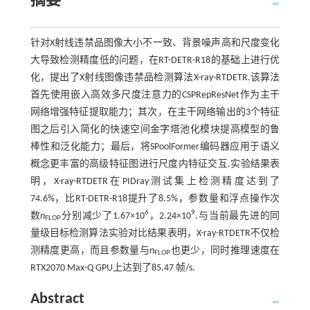
摘要
针对X射线违禁品图像大小不一致、背景噪声高和尺度变化
大导致检测精度低的问题，在RT-DETR-R18的基础上进行优
化，提出了X射线图像违禁品检测算法X-ray-RTDETR.该算法
首先使用嵌入高效多尺度注意力的CSPRepResNet作为主干
网络增强特征提取能力；其次，在主干网络输出的3个特征
图之后引入简化的快速空间金字塔池化模块提高模型的鲁
棒性和泛化能力；最后，将SPoolFormer编码器应用于语义
概念更丰富的高级特征图进行尺度内特征交互.实验结果表
明，X-ray-RTDETR在PIDray测试集上检测精度达到了
74.6%，比RT-DETR-R18提升了8.5%，参数量和浮点操作次
6
9
数
n
分别减少了1.67×10
，2.24×10
.与当前最先进的同
FLOP
量级目标检测算法实验对比结果表明，X-ray-RTDETR不仅检
测精度更高，而且参数量与
n
也更少，同时推理速度在
FLOP
RTX2070 Max-Q GPU上达到了85.47 帧/s.
Abstract