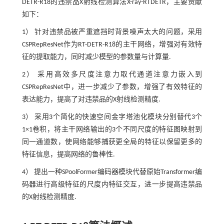
DETR-R18的违禁品X射线检测算法X-ray-RTDETR，主要贡献
如下：
1） 针对违禁品被严重遮挡时背景噪声太大的问题，采用
CSPRepResNet作为RT-DETR-R18的主干网络，增强对有效特
征的提取能力，同时减少模型的参数量与计算量.
2） 采用高效多尺度注意力取代通道注意力嵌入到
CSPRepResNet中，进一步减少了参数，增强了有效特征的
表达能力，提高了对违禁品的X射线检测精度.
3） 采用3个简化的快速空间金字塔池化模块分别替代3个
1×1卷积，将主干网络输出的3个不同尺度的特征图映射到
同一通道数，使网络能够捕获更全局的特征以保留更多的
特征信息，提高网络的鲁棒性.
4） 提出一种SPoolFormer编码器模块代替原始Transformer编
码器进行高级特征的尺度内特征交互，进一步提高违禁品
的X射线检测精度.