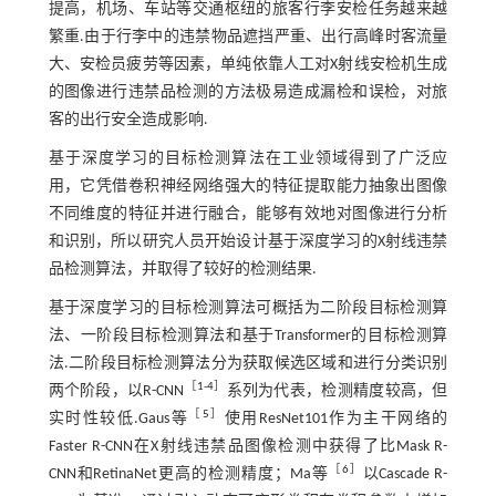
提高，机场、车站等交通枢纽的旅客行李安检任务越来越
繁重.由于行李中的违禁物品遮挡严重、出行高峰时客流量
大、安检员疲劳等因素，单纯依靠人工对X射线安检机生成
的图像进行违禁品检测的方法极易造成漏检和误检，对旅
客的出行安全造成影响.
基于深度学习的目标检测算法在工业领域得到了广泛应
用，它凭借卷积神经网络强大的特征提取能力抽象出图像
不同维度的特征并进行融合，能够有效地对图像进行分析
和识别，所以研究人员开始设计基于深度学习的X射线违禁
品检测算法，并取得了较好的检测结果.
基于深度学习的目标检测算法可概括为二阶段目标检测算
法、一阶段目标检测算法和基于Transformer的目标检测算
法.二阶段目标检测算法分为获取候选区域和进行分类识别
［
1
-
4
］
两个阶段，以R-CNN
系列为代表，检测精度较高，但
［
5
］
实时性较低.Gaus等
使用ResNet101作为主干网络的
Faster R-CNN在X射线违禁品图像检测中获得了比Mask R-
［
6
］
CNN和RetinaNet更高的检测精度；Ma等
以Cascade R-