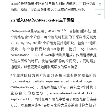
EMA的最终输出被还原到与输入相同的形状，可以作为即
插即用模块，灵活高效地嵌入到现有的网络架构中.
2.2 嵌入EMA的CSPRepResNet主干网络
［
24
］
CSPRepResNet最早应用于PP-YOLOE
目标检测算法，整
个网络包含5个阶段，每个阶段特征图的下采样率分别为
2，4，8，16，32.第1个阶段为初始卷积块，包含3个卷积
模块，每个卷积模块由3×3卷积、批归一化（batch
normalization， BN）和Swish激活函数组成，作用是初步提
取输入图像的特征，快速缩减图像的空间尺寸，同时增加
通道数，以便更高效地提取高层次的语义信息.
4个后续阶段为跨阶段部分连接可重参数化残差阶段
（cross-stage partially reparameterized residual stage，
CSPRepResStage），其结构如
图3
所示，共包含
N
个结构可
重参数化的残差块（reparameterized residual block，
RepResBlock），同时在每个阶段中使用了跨阶段部分连接
方式，以避免众多3×3卷积带来的大量参数和计算负担.高