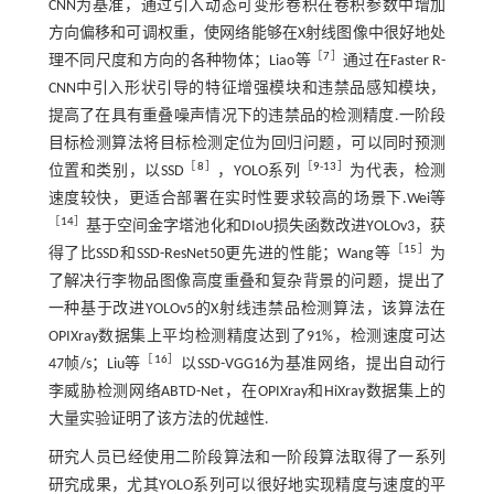
CNN为基准，通过引入动态可变形卷积在卷积参数中增加
方向偏移和可调权重，使网络能够在X射线图像中很好地处
［
7
］
理不同尺度和方向的各种物体；Liao等
通过在Faster R-
CNN中引入形状引导的特征增强模块和违禁品感知模块，
提高了在具有重叠噪声情况下的违禁品的检测精度.一阶段
目标检测算法将目标检测定位为回归问题，可以同时预测
［
8
］
［
9
-
13
］
位置和类别，以SSD
，YOLO系列
为代表，检测
速度较快，更适合部署在实时性要求较高的场景下.Wei等
［
14
］
基于空间金字塔池化和DIoU损失函数改进YOLOv3，获
［
15
］
得了比SSD和SSD-ResNet50更先进的性能；Wang等
为
了解决行李物品图像高度重叠和复杂背景的问题，提出了
一种基于改进YOLOv5的X射线违禁品检测算法，该算法在
OPIXray数据集上平均检测精度达到了91%，检测速度可达
［
16
］
47帧/s；Liu等
以SSD-VGG16为基准网络，提出自动行
李威胁检测网络ABTD-Net，在OPIXray和HiXray数据集上的
大量实验证明了该方法的优越性.
研究人员已经使用二阶段算法和一阶段算法取得了一系列
研究成果，尤其YOLO系列可以很好地实现精度与速度的平