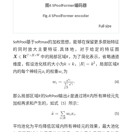
图4 SPoolFormer编码器
Fig.4 SPoolFormer encoder
Full size
SoftPool基于softmax的加权思想，能够在保留更多原始特征
的同时放大主要特征.具体地，对于给定的特征图
×
×
R
C
H
W
∈
X
中的局部区域
R
，为了简化表示，省略通道
X
∈
R
C
×
H
×
W
2
×
|
|
=
维度，假设池化核的大小为
k
k
，
R
k
，局部区域
R
k
×
k
R
=
k
2
内的每个神经元
x
的权重
w
为
x
i
w
i
i
i
e
x
i
=
w
.
(4)
i
w
i
=
e
x
i
∑
j
∈
R
e
x
j
x
e
∑
j
∈
j
R
˜
那么局部区域
R
的SoftPool输出
x
是通过将
R
内所有神经元先
x
˜
加权再求和产生的，如
式（5）
所示：
=
˜
∑
x
w
x
.
(5)
i
i
x
˜
=
∑
i
∈
R
w
i
x
i
∈
i
R
平均池化为平均降低区域内所有神经元的效果，最大池化