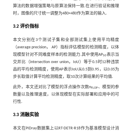
算法的数据增强策略与原算法保持一致.在进行验证和推理
时，图像的尺寸统一调整为480×480作为算法的输入.
3.2 评价指标
本文分别在3个测试子集和全部测试集上使用平均精度
（average precision， AP）指标评估模型的检测精度，以体
现模型针对不同难度样本的检测能力.其中使用AP
表示当
50
交并比（intersection over union，IoU）等于0.5时12种违禁
品的平均检测精度，使用AP表示IoU从0.5到0.95，以0.05为
步长取值计算平均检测精度，取10次计算结果的平均值.
此外，本文还对比了模型的浮点操作次数
n
、模型的参
FLOP
数量以及推理速度，以体现模型在实际部署和应用中的可
行性.
3.3 消融实验
本文在PIDray数据集上以RT-DETR-R18作为基准模型设计消