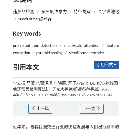
关键词
违禁品检测
/
多尺度注意力
/
特征提取
/
金字塔池化
/
SPoolFormer编码器
Key words
prohibited item detection
/
multi-scale attention
/
feature
extraction
/
pyramid pooling
/
SPoolFormer encoder
引用格式 ▾
引用本文
李立振,马淑华,郭泽旭,车晓辰. 基于X-ray-RTDETR的X射线图
像违禁品检测算法[J].
东北大学学报(自然科学版)
, 2025,
46(06): 8-15 DOI:10.12068/j.issn.1005-3026.2025.20230341
上一篇
下一篇
近年来，随着我国交通行业的快速发展与人们出行频率的