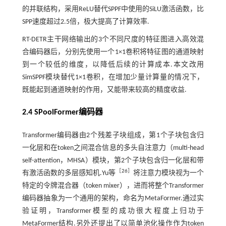
的并联结构，采用ReLU替代SPPF中使用的SiLU激活函数，比
SPP速度超过2.5倍，极大提高了计算效率.
RT-DETR主干网络输出的3个不同尺度的特征图进入高效混
合编码器后，分别先使用一个1×1卷积将特征图的通道映射
到一个较低的维度，以降低后续的计算成本.本文改用
SimSPPF模块替代1×1卷积，在增加少量计算量的情况下，
既能起到通道映射的作用，又能带来较高的精度收益.
2.4 SPoolFormer编码器
Transformer编码器由2个残差子块组成，第1个子块包含归
一化层和在token之间混合信息的多头自注意力（multi-head
self-attention，MHSA）模块，第2个子块包含归一化层和带
［
26
］
有激活函数的多层感知机.Yu等
将注意力模块视为一个
特定的令牌混合器（token mixer），进而将整个Transformer
编码器抽象为一个通用的架构，命名为MetaFormer.通过实
验证明，Transformer模型的成功很大程度上归功于
MetaFormer结构.另外还提出了以简单池化操作作为token