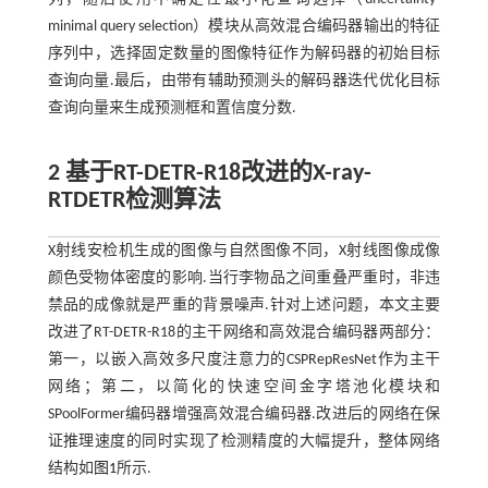
minimal query selection）模块从高效混合编码器输出的特征
序列中，选择固定数量的图像特征作为解码器的初始目标
查询向量.最后，由带有辅助预测头的解码器迭代优化目标
查询向量来生成预测框和置信度分数.
2 基于RT-DETR-R18改进的X-ray-
RTDETR检测算法
X射线安检机生成的图像与自然图像不同，X射线图像成像
颜色受物体密度的影响.当行李物品之间重叠严重时，非违
禁品的成像就是严重的背景噪声.针对上述问题，本文主要
改进了RT-DETR-R18的主干网络和高效混合编码器两部分：
第一，以嵌入高效多尺度注意力的CSPRepResNet作为主干
网络；第二，以简化的快速空间金字塔池化模块和
SPoolFormer编码器增强高效混合编码器.改进后的网络在保
证推理速度的同时实现了检测精度的大幅提升，整体网络
结构如
图1
所示.