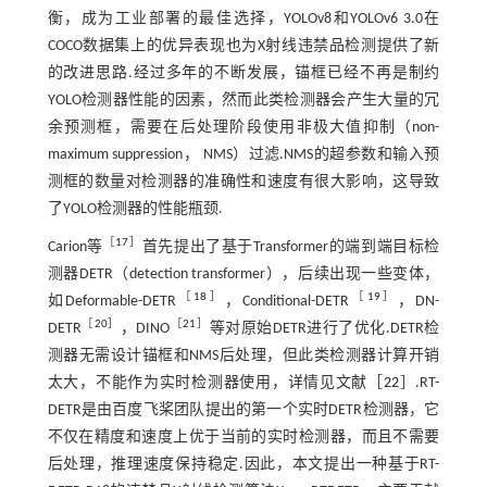
衡，成为工业部署的最佳选择，YOLOv8和YOLOv6 3.0在
COCO数据集上的优异表现也为X射线违禁品检测提供了新
的改进思路.经过多年的不断发展，锚框已经不再是制约
YOLO检测器性能的因素，然而此类检测器会产生大量的冗
余预测框，需要在后处理阶段使用非极大值抑制（non-
maximum suppression， NMS）过滤.NMS的超参数和输入预
测框的数量对检测器的准确性和速度有很大影响，这导致
了YOLO检测器的性能瓶颈.
［
17
］
Carion等
首先提出了基于Transformer的端到端目标检
测器DETR（detection transformer），后续出现一些变体，
［
18
］
［
19
］
如Deformable-DETR
，Conditional-DETR
，DN-
［
20
］
［
21
］
DETR
，DINO
等对原始DETR进行了优化.DETR检
测器无需设计锚框和NMS后处理，但此类检测器计算开销
太大，不能作为实时检测器使用，详情见文献［
22
］.RT-
DETR是由百度飞桨团队提出的第一个实时DETR检测器，它
不仅在精度和速度上优于当前的实时检测器，而且不需要
后处理，推理速度保持稳定.因此，本文提出一种基于RT-