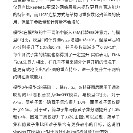
这些都得益于CSPRepResNet精妙的设计，CSPRepResNet不
仅具有比ResNet18更深的网络层数来提取更具有表达能力
的特征图，而且CSP连接方式与结构可重参数化残差块的使
用，保证了参数量和计算量不会增加.
模型C在模型B的主干网络中嵌入EMA代替ESE注意力，与模
9
型B相比，模型C的计算量
n
增加0.16×10
，但是AP
和
FLOP
50
6
AP分别提升了1.3%和0.7%，并且参数量减少了0.38×10
，
每个测试子集的精度也都得到了一定提升.实验表明，EMA
与ESE注意力相比，在几乎不带来额外计算开销的情况下，
能更有效地突出特征图的重点特征，进一步提升主干网络
的特征提取能力.
模型D在模型C的基础上，将
S
，
S
，
S
特征图后面用于通道
3
4
5
映射的1×1卷积替换为SimSPPF模块，与模型C相比，对于
AP
，简单子集与隐藏子集均提升1.0%，而困难子集仅提
50
升了0.3%，对于AP，简单子集与隐藏子集分别提升了1.3%
和1.4%，困难子集仅提升了0.6%.由
图5
可以发现，简单子
集和隐藏子集比困难子集含有更多较小的目标，这说明
SimSPPF在模型D上对于提升小目标的检测能力更有效.