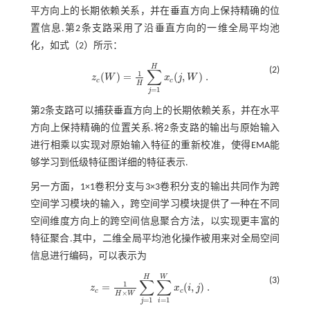
平方向上的长期依赖关系，并在垂直方向上保持精确的位
置信息.第2条支路采用了沿垂直方向的一维全局平均池
化，如
式（2）
所示：
H
(2)
∑
1
(
)
=
(
,
)
.
z
W
x
j
W
z
c
(
W
)
=
1
H
∑
j
=
1
H
x
c
(
j
,
W
)
.
c
c
H
=
1
j
第2条支路可以捕获垂直方向上的长期依赖关系，并在水平
方向上保持精确的位置关系.将2条支路的输出与原始输入
进行相乘以实现对原始输入特征的重新校准，使得EMA能
够学习到低级特征图详细的特征表示.
另一方面，1×1卷积分支与3×3卷积分支的输出共同作为跨
空间学习模块的输入，跨空间学习模块提供了一种在不同
空间维度方向上的跨空间信息聚合方法，以实现更丰富的
特征聚合.其中，二维全局平均池化操作被用来对全局空间
信息进行编码，可以表示为
H
W
(3)
∑
∑
1
=
(
,
)
.
z
x
i
j
z
c
=
1
H
×
W
∑
j
=
1
H
∑
i
=
1
W
x
c
(
i
,
j
)
.
c
c
×
H
W
=
1
=
1
j
i