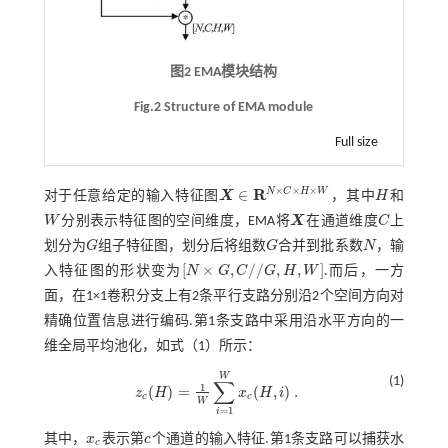
图2 EMA模块结构
Fig.2 Structure of EMA module
Full size
×
×
×
R
N
C
H
W
∈
对于任意给定的输入特征图
X
，其中
H
和
H
X
∈
R
N
×
C
×
H
×
W
W
分别表示特征图的空间维度，EMA将
X
在通道维度
C
上
W
X
C
划分为
G
组子特征图，划分后将组数
G
合并到批系数
N
，输
G
G
N
[
×
,
/
/
,
,
]
入特征图的形状变为
N
G
C
G
H
W
.而后，一方
[
N
×
G
,
C
/
/
G
,
H
,
W
]
面，在1×1卷积分支上有2条平行支路分别沿2个空间方向对
精确位置信息进行编码.第1条支路中采用沿水平方向的一
维全局平均池化，如
式（1）
所示：
W
(1)
∑
1
(
)
=
(
,
)
.
z
H
x
H
i
z
c
(
H
)
=
1
W
∑
i
=
1
W
x
c
(
H
,
i
)
.
c
c
W
=
1
i
其中，
x
表示第
c
个通道的输入特征.第1条支路可以捕获水
x
c
c
c