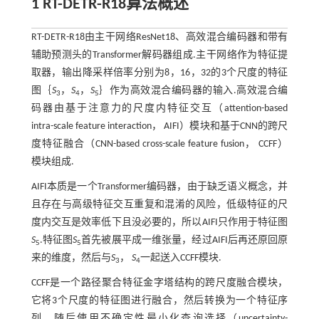
1 RT-DETR-R18算法概述
RT-DETR-R18由主干网络ResNet18、高效混合编码器和带有
辅助预测头的Transformer解码器组成.主干网络作为特征提
取器，输出降采样倍率分别为8，16，32的3个尺度的特征
图｛
S
，
S
，
S
｝作为高效混合编码器的输入.高效混合编
3
4
5
码器由基于注意力的尺度内特征交互（attention-based
intra-scale feature interaction， AIFI）模块和基于CNN的跨尺
度特征融合（CNN-based cross-scale feature fusion， CCFF）
模块组成.
AIFI本质是一个Transformer编码器，由于缺乏语义概念，并
且存在与高级特征交互重复和混淆的风险，低级特征的尺
度内交互是效率低下且没必要的，所以AIFI只作用于特征图
S
.特征图
S
首先被展平成一维张量，经过AIFI后再还原回原
5
5
来的维度，然后与
S
，
S
一起送入CCFF模块.
3
4
CCFF是一个路径聚合特征金字塔结构的跨尺度融合模块，
它将3个尺度的特征图进行融合，然后转换为一个特征序
列，随后使用不确定性最小化查询选择（uncertainty-