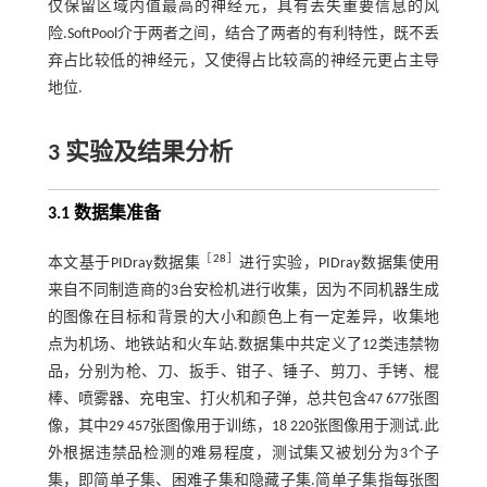
仅保留区域内值最高的神经元，具有丢失重要信息的风
险.SoftPool介于两者之间，结合了两者的有利特性，既不丢
弃占比较低的神经元，又使得占比较高的神经元更占主导
地位.
3 实验及结果分析
3.1 数据集准备
［
28
］
本文基于PIDray数据集
进行实验，PIDray数据集使用
来自不同制造商的3台安检机进行收集，因为不同机器生成
的图像在目标和背景的大小和颜色上有一定差异，收集地
点为机场、地铁站和火车站.数据集中共定义了12类违禁物
品，分别为枪、刀、扳手、钳子、锤子、剪刀、手铐、棍
棒、喷雾器、充电宝、打火机和子弹，总共包含47 677张图
像，其中29 457张图像用于训练，18 220张图像用于测试.此
外根据违禁品检测的难易程度，测试集又被划分为3个子
集，即简单子集、困难子集和隐藏子集.简单子集指每张图