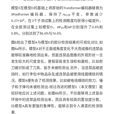
模型E在模型D的基础上将原始的Transformer编码器替换为
SPoolFormer编码器，保持了
n
不变，参数减少
FLOP
6
0.27×10
，在3个子测试集上的检测精度均获得小幅提升，
在全部测试集上较模型D，AP
和AP分别提升了0.6%和
50
0.8%，分别达到了86.6%与74.6%.
图6
给出了模型A与模型E的部分检测结果的可视化对比.如
图6
a所示，模型A对于正面或角度变化不大而成像的违禁品
能够较准确地检测出来，但是违禁品图像的外观形状一旦
发生较大的尺度变化，便极容易发生误检和漏检，比如剪
刀被识别成了刀具、扳手未被检测出.另外，当违禁品被遮
挡时，如行李包中物品杂乱或违禁品被使用线圈缠绕的情
况，模型A便失去了检测效果，比如被电线缠绕的剪刀、锤
子和子弹均未被检测出.经过改进的模型E（本文模型）能
较好地应对上述问题，如
图6
b所示，不仅能够将上述复杂
环境中的违禁品检测出来，而且具有较高的置信度分数，
比模型A具有更强的鲁棒性，能够达到令人满意的检测效
果.