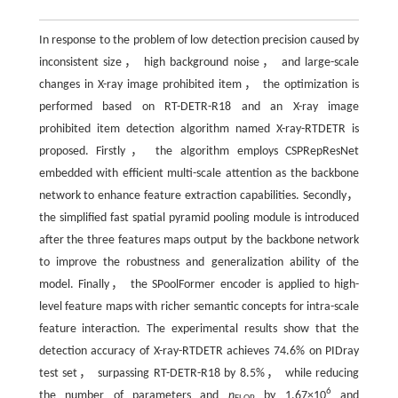
In response to the problem of low detection precision caused by
inconsistent size， high background noise， and large-scale
changes in X-ray image prohibited item， the optimization is
performed based on RT-DETR-R18 and an X-ray image
prohibited item detection algorithm named X-ray-RTDETR is
proposed. Firstly， the algorithm employs CSPRepResNet
embedded with efficient multi-scale attention as the backbone
network to enhance feature extraction capabilities. Secondly，
the simplified fast spatial pyramid pooling module is introduced
after the three features maps output by the backbone network
to improve the robustness and generalization ability of the
model. Finally， the SPoolFormer encoder is applied to high-
level feature maps with richer semantic concepts for intra-scale
feature interaction. The experimental results show that the
detection accuracy of X-ray-RTDETR achieves 74.6% on PIDray
test set， surpassing RT-DETR-R18 by 8.5%， while reducing
6
the number of parameters and
n
by 1.67×10
and