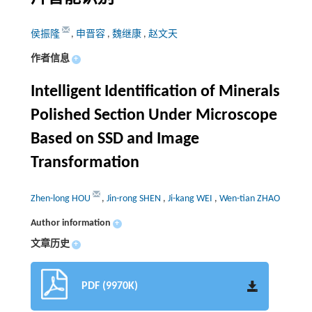
侯振隆
,
申晋容
,
魏继康
,
赵文天
作者信息
+
Intelligent Identification of Minerals
Polished Section Under Microscope
Based on SSD and Image
Transformation
Zhen-long HOU
,
Jin-rong SHEN
,
Ji-kang WEI
,
Wen-tian ZHAO
Author information
+
文章历史
+
PDF (9970K)