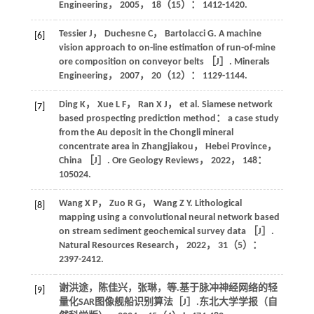
Engineering
，
2005
，
18
（15）： 1412-1420.
Tessier
J
，
Duchesne
C
，
Bartolacci
G
. A machine
[6]
vision approach to on-line estimation of run-of-mine
ore composition on conveyor belts ［J］.
Minerals
Engineering
，
2007
，
20
（12）： 1129-1144.
Ding
K
，
Xue
L F
，
Ran
X J
，
et al
. Siamese network
[7]
based prospecting prediction method： a case study
from the Au deposit in the Chongli mineral
concentrate area in Zhangjiakou， Hebei Province，
China ［J］.
Ore Geology Reviews
，
2022
，
148
：
105024.
Wang
X P
，
Zuo
R G
，
Wang
Z Y
. Lithological
[8]
mapping using a convolutional neural network based
on stream sediment geochemical survey data ［J］.
Natural Resources Research
，
2022
，
31
（5）：
2397-2412.
谢洪途，陈佳兴，张琳，
等
.基于脉冲神经网络的轻
[9]
量化SAR图像舰船识别算法［J］.
东北大学学报（自