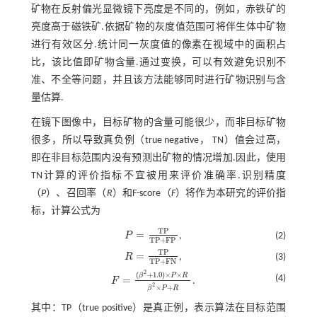
矿物在反射偏光显微镜下亮度是不同的，例如，赤铁矿的
亮度高于磁铁矿.依据矿物的灰度值范围可将伴生体中矿物
进行有效区分.统计同一灰度值的像素在视域中的面积占
比，该比值即矿物含量.通过变换，可以有效避免识别不
准、不全等问题，并且该方法能够同时进行矿物识别与含
量估算.
在镜下图像中，目标矿物的含量可能很少，而非目标矿物
很多，所以导致真负例（true negative， TN）值会过高，
即在非目标范围内没有预测出矿物的情况增加.因此，使用
TN计算的评价指标不宜被用来评价准确率.识别精度
（
P
）、召回率（
R
）和F-score（
F
）将作为本研究的评价指
标，计算公式为
T
P
=
P
,
(2)
P
=
T
P
T
P
+
F
P
T
P
+
F
P
T
P
=
R
,
(3)
R
=
T
P
T
P
+
F
N
T
P
+
F
N
2
(
+
1.0
)
×
×
β
P
R
(4)
=
F
.
F
=
(
β
2
+
1.0
)
×
P
×
R
β
2
×
P
+
R
2
×
+
β
P
R
其中：TP（true positive）是真正例，表示算法在目标范围