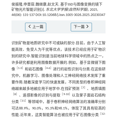
侯振隆,申晋容,魏继康,赵文天. 基于SSD与图像变换的镜下
矿物光片智能识别[J].
东北大学学报(自然科学版)
, 2025,
46(06): 131-137 DOI:10.12068/j.issn.1005-3026.2025.20230347
上一篇
下一篇
识别矿物是地质研究中不可或缺的部分.目前，由于人工智
能高效、免受人为干扰等优点，该技术已经应用于矿物识
别的研究中.智能识别是当前地球科学领域中的热点之一，
许多研究都是利用图像数据开展的.例如，基于显微镜下图
［
1
-
3
］
［
4
-
6
］
像
和岩石图像
进行的岩性识别与分类.在这些研
究中，机器学习、图像处理和人工神经网络技术发挥了重
要作用.随着深度学习的快速发展，不同类型的卷积神经网
［
7
］
络越来越多地被应用于地学中.在找矿预测
、地质填图
［
8
］
［
9
-
10
］
、遥感影像的识别与提取
以及掌子面岩石结构
［
11
］
分类
等领域中，基于卷积神经网络算法的准确率分别
可达88.9%，90.0%，95.3%和98.1%，体现了其具有较高的
［
12
-
性能.近年来，这类智能算法也被应用于矿石图像分类