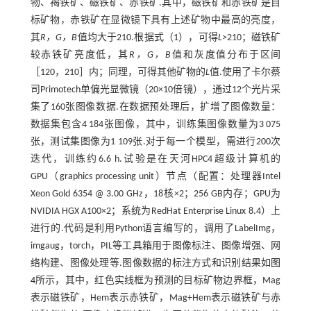
物、褐铁矿、磁铁矿、赤铁矿.其中，磁铁矿和赤铁矿是目
标矿物，赤铁矿在显微镜下具有上述矿物中最高的亮度，
其
R，G，B
值均大于210.根据
式（1）
，可得
L
>210；磁铁矿
较赤铁矿亮度低，其
R，G，B
值和灰度值分布于区间
［120，210］内；同理，可得其他矿物的
L
值.使用了卡尔蔡
司Primotech单偏光显微镜（20×10倍镜），通过12个光片采
集了160张图像数据.在数据预处理后，扩增了图像数量：
数据集包含4 184张图像，其中，训练集图像数量为3 075
张，测试集图像为1 109张.对于每一个模型，需进行200次
迭代，训练约6.6 h.试验是在天河HPC4超级计算机的
GPU（graphics processing unit）节点（配置：处理器Intel
Xeon Gold 6354 @ 3.00 GHz，18核×2；256 GB内存；GPU为
NVIDIA HGX A100×2；系统为RedHat Enterprise Linux 8.4）上
进行的.代码是利用Python语言编写的，调用了LabelImg，
imgaug，torch，PIL等工具箱用于图像标注、图像增强、网
络构建、图像处理等.图像数据的标注方式和识别结果如
图
4
所示，其中，红色实线框为预测的目标矿物边界框，Mag
表示磁铁矿，Hem表示赤铁矿，Mag+Hem表示磁铁矿与赤