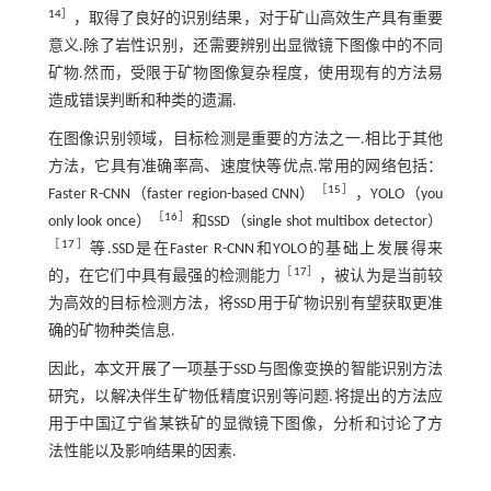
14
］
，取得了良好的识别结果，对于矿山高效生产具有重要
意义.除了岩性识别，还需要辨别出显微镜下图像中的不同
矿物.然而，受限于矿物图像复杂程度，使用现有的方法易
造成错误判断和种类的遗漏.
在图像识别领域，目标检测是重要的方法之一.相比于其他
方法，它具有准确率高、速度快等优点.常用的网络包括：
［
15
］
Faster R-CNN（faster region-based CNN）
，YOLO（you
［
16
］
only look once）
和SSD（single shot multibox detector）
［
17
］
等.SSD是在Faster R-CNN和YOLO的基础上发展得来
［
17
］
的，在它们中具有最强的检测能力
，被认为是当前较
为高效的目标检测方法，将SSD用于矿物识别有望获取更准
确的矿物种类信息.
因此，本文开展了一项基于SSD与图像变换的智能识别方法
研究，以解决伴生矿物低精度识别等问题.将提出的方法应
用于中国辽宁省某铁矿的显微镜下图像，分析和讨论了方
法性能以及影响结果的因素.