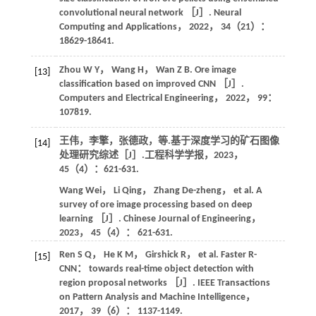
convolutional neural network ［J］.
Neural
Computing and Applications
，
2022
，
34
（21）：
18629-18641.
Zhou
W Y
，
Wang
H
，
Wan
Z B
. Ore image
[13]
classification based on improved CNN ［J］.
Computers and Electrical Engineering
，
2022
，
99
：
107819.
王伟，李擎，张德政，
等
.基于深度学习的矿石图像
[14]
处理研究综述［J］.
工程科学学报
，
2023
，
45
（4）：621-631.
Wang
Wei
，
Li
Qing
，
Zhang
De-zheng
，
et al
. A
survey of ore image processing based on deep
learning ［J］.
Chinese Journal of Engineering
，
2023
，
45
（4）： 621-631.
Ren
S Q
，
He
K M
，
Girshick
R
，
et al
. Faster R-
[15]
CNN： towards real-time object detection with
region proposal networks ［J］.
IEEE Transactions
on Pattern Analysis and Machine Intelligence
，
2017
，
39
（6）： 1137-1149.