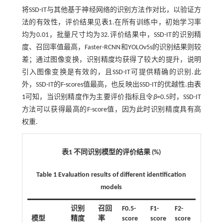
将SSD-IT与其他基于神经网络的识别方法作对比，以验证方
法的有效性，评价结果见
表1
.在所有训练中，初始学习率
均为0.01，批量尺寸均为32.评价结果中，SSD-IT的识别精
度、召回率值最高，Faster-RCNN和YOLOv5s的识别结果则较
差；通过图像变换，识别精度均获得了较大的提升，说明
引入图像变换是有效的，且SSD-IT可提供精确的识别.此
外，SSD-IT的F-scores值最高，也反映出SSD-IT的优越性.由
表
1
可知，当识别精度作为主要评价指标且令
β
=0.5时，SSD-IT
方法可以获得最高的F-score值，因为此时识别精度具有高
权重.
表1 不同识别模型的评价结果 (%)
Table 1 Evaluation results of different identification
models
识别
召回
F0.5-
F1-
F2-
模型
精度
率
score
score
score