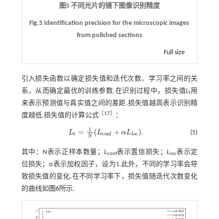
图5 不同光片的镜下图像识别精度
Fig.5 Identification precision for the microscopic images
from polished sections
Full size
引入损失函数以确定损失值和迭代次数、学习率之间的关
系，从而确定最优的训练参数.在识别过程中，损失值
L
用
t
来表示预测值与真实值之间的差距.损失值越高表示识别精
［
17
］
度越低.损失值的计算公式
：
1
=
(
+
)
L
L
α
L
.
(5)
L
t
=
1
N
(
L
c
o
n
f
+
α
L
l
o
c
)
t
l
o
c
c
o
n
f
N
其中：
N
表示正样本数量；
L
表示置信损失；
L
表示定
conf
loc
位损失；
α
表示加权因子，设为1.此外，不同的学习率会导
致损失值的变化.在不同学习率下，损失值随迭代次数变化
的曲线如
图6
所示.