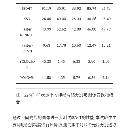
SSD-IT
91.19
80.91
88.93
85.74
82.78
SSD
24.46
40.00
26.33
30.36
35.40
Faster-
40.99
52.62
42.88
46.08
49.79
RCNN-IT
Faster-
9.63
17.78
10.60
12.49
15.21
RCNN
YOLOv5s-
40.30
1.45
6.33
2.80
1.80
IT
YOLOv5s
11.80
4.35
8.79
6.36
4.98
注：
后缀“-IT”表示不同神经网络分别与图像变换相结
合.
通过不同光片的图像进一步测试SSD-IT的性能.本试验中主
要利用识别精度进行评价.从测试集中对12个光片分别选取