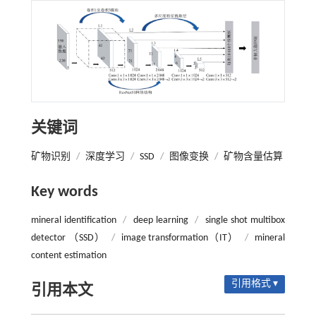
关键词
矿物识别
/
深度学习
/
SSD
/
图像变换
/
矿物含量估算
Key words
mineral identification
/
deep learning
/
single shot multibox
detector （SSD）
/
image transformation（IT）
/
mineral
content estimation
引用格式 ▾
引用本文