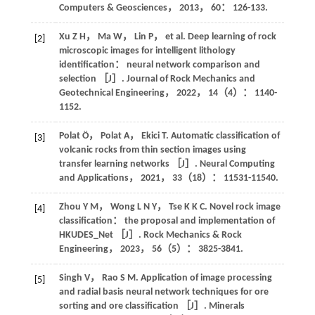
Computers & Geosciences
，
2013
，
60
： 126-133.
Xu
Z H
，
Ma
W
，
Lin
P
，
et al
. Deep learning of rock
[2]
microscopic images for intelligent lithology
identification： neural network comparison and
selection ［J］.
Journal of Rock Mechanics and
Geotechnical Engineering
，
2022
，
14
（4）： 1140-
1152.
Polat
Ö
，
Polat
A
，
Ekici
T
. Automatic classification of
[3]
volcanic rocks from thin section images using
transfer learning networks ［J］.
Neural Computing
and Applications
，
2021
，
33
（18）： 11531-11540.
Zhou
Y M
，
Wong
L N Y
，
Tse
K K C
. Novel rock image
[4]
classification： the proposal and implementation of
HKUDES_Net ［J］.
Rock Mechanics & Rock
Engineering
，
2023
，
56
（5）： 3825-3841.
Singh
V
，
Rao
S M
. Application of image processing
[5]
and radial basis neural network techniques for ore
sorting and ore classification ［J］.
Minerals