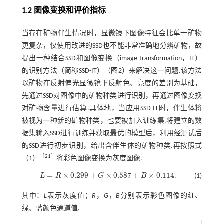
1.2 图像变换和评价指标
当存在矿物伴生情况时，显微镜下图像特征会比单一矿物
更复杂，仅使用改进的SSD也不能非常准确地分辨矿物，故
提出一种结合SSD和图像变换（image transformation，IT）
的识别方法（简称SSD-IT）（
图2
）来解决这一问题.该方法
以矿物在反射偏光显微镜下反射色、亮度的差别为基础，
先通过SSD对图像中的矿物种类进行识别，再通过图像变换
对矿物含量进行估算.具体地，当应用SSD-IT时，伴生体将
被视为一种新的矿物种类，也要被加入训练集.将建立的数
据集输入SSD进行训练并获取最优的模型后，利用经测试后
的SSD进行初步识别，给出含伴生体的矿物种类.再按照
式
［
21
］
（1）
将彩色图像变换为灰度图像.
=
×
0.299
+
×
0.587
+
×
0.114
L
R
G
B
.
(1)
L
=
R
×
0.299
+
G
×
0.587
+
B
×
0.114
其中：
L
表示灰度值；
R
，
G
，
B
分别表示彩色图像的红、
绿、蓝颜色通道值.