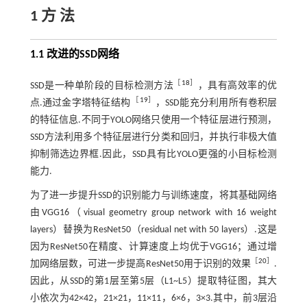
1 方 法
1.1 改进的SSD网络
［
18
］
SSD是一种单阶段的目标检测方法
，具有高效率的优
［
19
］
点.通过金字塔特征结构
，SSD能充分利用所有卷积层
的特征信息.不同于YOLO网络只使用一个特征层进行预测，
SSD方法利用多个特征层进行分类和回归，并执行非极大值
抑制筛选边界框.因此，SSD具有比YOLO更强的小目标检测
能力.
为了进一步提升SSD的识别能力与训练速度，将其基础网络
由VGG16（visual geometry group network with 16 weight
layers）替换为ResNet50（residual net with 50 layers）.这是
因为ResNet50在精度、计算速度上均优于VGG16；通过增
［
20
］
加网络层数，可进一步提高ResNet50用于识别的效果
.
因此，从SSD的第1层至第5层（L1~L5）提取特征图，其大
小依次为42×42，21×21，11×11，6×6，3×3.其中，前3层沿