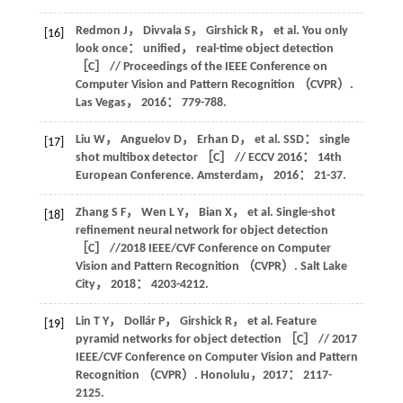
Redmon
J
，
Divvala
S
，
Girshick
R
，
et al
. You only
[16]
look once： unified， real-time object detection
［C］ // Proceedings of the IEEE Conference on
Computer Vision and Pattern Recognition （CVPR）.
Las Vegas，
2016
： 779-788.
Liu
W
，
Anguelov
D
，
Erhan
D
，
et al
. SSD： single
[17]
shot multibox detector ［C］ // ECCV 2016： 14th
European Conference. Amsterdam，
2016
： 21-37.
Zhang
S F
，
Wen
L Y
，
Bian
X
，
et al
. Single-shot
[18]
refinement neural network for object detection
［C］ //2018 IEEE/CVF Conference on Computer
Vision and Pattern Recognition （CVPR）. Salt Lake
City，
2018
： 4203-4212.
Lin
T Y
，
Dollár
P
，
Girshick
R
，
et al
. Feature
[19]
pyramid networks for object detection ［C］ // 2017
IEEE/CVF Conference on Computer Vision and Pattern
Recognition （CVPR）. Honolulu，
2017
： 2117-
2125.