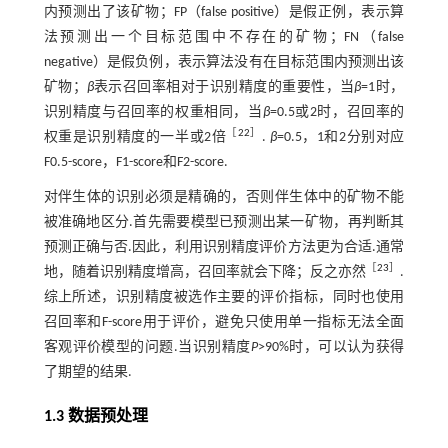
内预测出了该矿物；FP（false positive）是假正例，表示算
法预测出一个目标范围中不存在的矿物；FN（false
negative）是假负例，表示算法没有在目标范围内预测出该
矿物；
β
表示召回率相对于识别精度的重要性，当
β
=1时，
识别精度与召回率的权重相同，当
β
=0.5或2时，召回率的
［
22
］
权重是识别精度的一半或2倍
.
β
=0.5，1和2分别对应
F0.5-score，F1-score和F2-score.
对伴生体的识别必须是精确的，否则伴生体中的矿物不能
被准确地区分.首先需要模型已预测出某一矿物，再判断其
预测正确与否.因此，利用识别精度评价方法更为合适.通常
［
23
］
地，随着识别精度增高，召回率就会下降；反之亦然
.
综上所述，识别精度被选作主要的评价指标，同时也使用
召回率和F-score用于评价，避免只使用单一指标无法全面
客观评价模型的问题.当识别精度
P
>90%时，可以认为获得
了期望的结果.
1.3 数据预处理