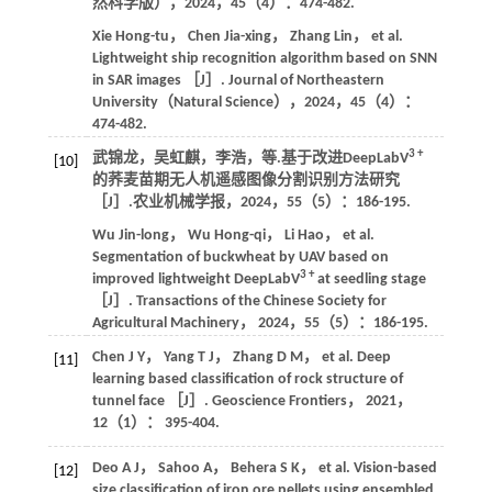
然科学版）
，
2024
，
45
（4）：474-482.
Xie
Hong-tu
，
Chen
Jia-xing
，
Zhang
Lin
，
et al
.
Lightweight ship recognition algorithm based on SNN
in SAR images ［J］.
Journal of Northeastern
University（Natural Science）
，
2024
，
45
（4）：
474-482.
3 +
武锦龙，吴虹麒，李浩，
等
.基于改进DeepLabV
[10]
的荞麦苗期无人机遥感图像分割识别方法研究
［J］.
农业机械学报
，
2024
，
55
（5）：186-195.
Wu
Jin-long
，
Wu
Hong-qi
，
Li
Hao
，
et al
.
Segmentation of buckwheat by UAV based on
3 +
improved lightweight DeepLabV
at seedling stage
［J］.
Transactions of the Chinese Society for
Agricultural Machinery
，
2024
，
55
（5）：186-195.
Chen
J Y
，
Yang
T J
，
Zhang
D M
，
et al
. Deep
[11]
learning based classification of rock structure of
tunnel face ［J］.
Geoscience Frontiers
，
2021
，
12
（1）： 395-404.
Deo
A J
，
Sahoo
A
，
Behera
S K
，
et al
. Vision-based
[12]
size classification of iron ore pellets using ensembled