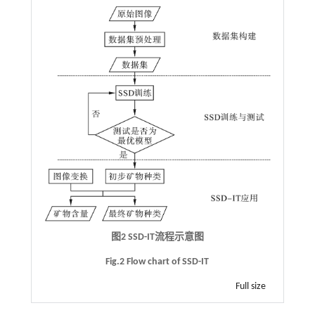
图2 SSD-IT流程示意图
Fig.2 Flow chart of SSD-IT
Full size