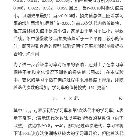
0.010，0.015，0.020，0.025时，相应损失值分别为0.015，
0.008，0.022，0.362，0.053.因此，当
r
=0.010时损失值最
小，识别效果最好；当
r
>0.010时，损失值总体上随着学习
率的增加而增加.尽管当
r
=0.005时前20次迭代内收敛最快，
但其最终损失值不是最小值，这是由于学习率过小，导致
后续训练中缓慢收敛.当损失值趋近于一个平稳且较小的值
时，即可得到合适的模型.试验证明学习率能够影响数据拟
合和训练时间.
为了进一步验证学习率对结果的影响，还对比了在学习率
保持不变和变化情况下训练的损失值（
图6
b）.在本试验
中，变化的学习率指在训练过程中采用梯度下降法，即随
着迭代次数的增加，学习率的值将按
式（6）
更新：
t
=
×
r
r
d
.
(6)
r
k
=
r
0
×
d
t
0
k
其中：
r
，
r
表示初始学习率和第
k
次迭代中的学习率；
d
表
0
k
示下降率；
t
表示迭代次数除以整数
n
所得的整数值（向下
取整）.试验中
d
=0.8，
n
=40，即每经过40次迭代，学习率将
下降20%.该方法使训练从较大的学习率开始，但随着迭代