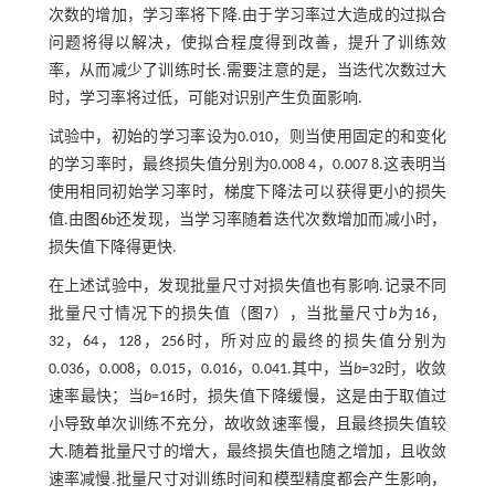
次数的增加，学习率将下降.由于学习率过大造成的过拟合
问题将得以解决，使拟合程度得到改善，提升了训练效
率，从而减少了训练时长.需要注意的是，当迭代次数过大
时，学习率将过低，可能对识别产生负面影响.
试验中，初始的学习率设为0.010，则当使用固定的和变化
的学习率时，最终损失值分别为0.008 4，0.007 8.这表明当
使用相同初始学习率时，梯度下降法可以获得更小的损失
值.由
图6
b还发现，当学习率随着迭代次数增加而减小时，
损失值下降得更快.
在上述试验中，发现批量尺寸对损失值也有影响.记录不同
批量尺寸情况下的损失值（
图7
），当批量尺寸
b
为16，
32，64，128，256时，所对应的最终的损失值分别为
0.036，0.008，0.015，0.016，0.041.其中，当
b
=32时，收敛
速率最快；当
b
=16时，损失值下降缓慢，这是由于取值过
小导致单次训练不充分，故收敛速率慢，且最终损失值较
大.随着批量尺寸的增大，最终损失值也随之增加，且收敛
速率减慢.批量尺寸对训练时间和模型精度都会产生影响，