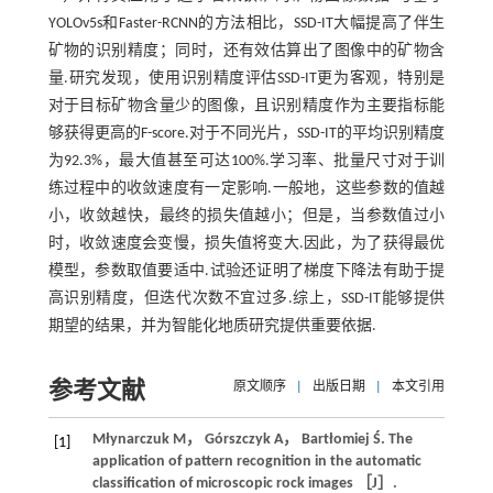
YOLOv5s和Faster-RCNN的方法相比，SSD-IT大幅提高了伴生
矿物的识别精度；同时，还有效估算出了图像中的矿物含
量.研究发现，使用识别精度评估SSD-IT更为客观，特别是
对于目标矿物含量少的图像，且识别精度作为主要指标能
够获得更高的F-score.对于不同光片，SSD-IT的平均识别精度
为92.3%，最大值甚至可达100%.学习率、批量尺寸对于训
练过程中的收敛速度有一定影响.一般地，这些参数的值越
小，收敛越快，最终的损失值越小；但是，当参数值过小
时，收敛速度会变慢，损失值将变大.因此，为了获得最优
模型，参数取值要适中.试验还证明了梯度下降法有助于提
高识别精度，但迭代次数不宜过多.综上，SSD-IT能够提供
期望的结果，并为智能化地质研究提供重要依据.
参考文献
原文顺序
|
出版日期
|
本文引用
Młynarczuk
M
，
Górszczyk
A
，
Bartłomiej
Ś
. The
[1]
application of pattern recognition in the automatic
classification of microscopic rock images ［J］.